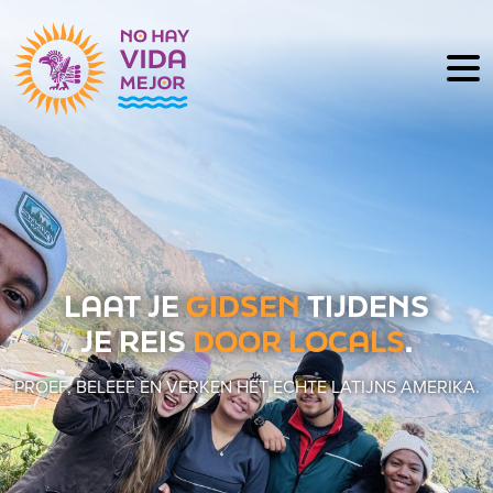
LAAT JE
GIDSEN
TIJDENS
JE REIS
DOOR LOCALS
.
PROEF, BELEEF EN VERKEN HET ECHTE LATIJNS AMERIKA.