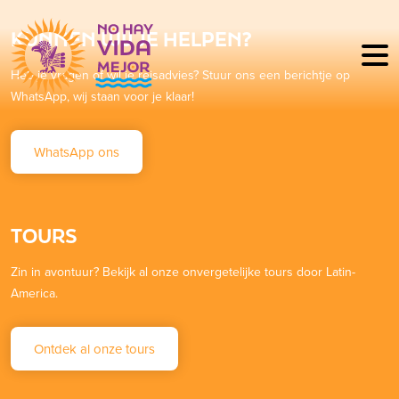
KUNNEN WIJ JE HELPEN?
Heb je vragen of wil je reisadvies? Stuur ons een berichtje op
WhatsApp, wij staan voor je klaar!
WhatsApp ons
TOURS
Zin in avontuur? Bekijk al onze onvergetelijke tours door Latin-
America.
Ontdek al onze tours