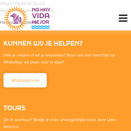
b9yr010ydkr6r3svs0
mecu6o78x7w9m058ssm7wo
Hier komt de sidebar
KUNNEN WIJ JE HELPEN?
Heb je vragen of wil je reisadvies? Stuur ons een berichtje op
WhatsApp, wij staan voor je klaar!
WhatsApp ons
TOURS
Zin in avontuur? Bekijk al onze onvergetelijke tours door Latin-
America.