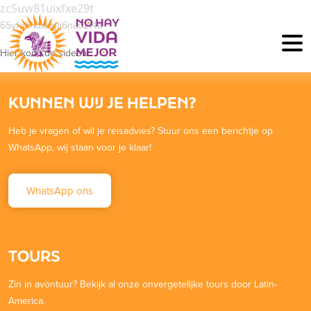
zc5uw81uixfxe29t
65yfoerka6ej1j6nao2t4a
Hier komt de sidebar
KUNNEN WIJ JE HELPEN?
Heb je vragen of wil je reisadvies? Stuur ons een berichtje op
WhatsApp, wij staan voor je klaar!
WhatsApp ons
TOURS
Zin in avontuur? Bekijk al onze onvergetelijke tours door Latin-
America.