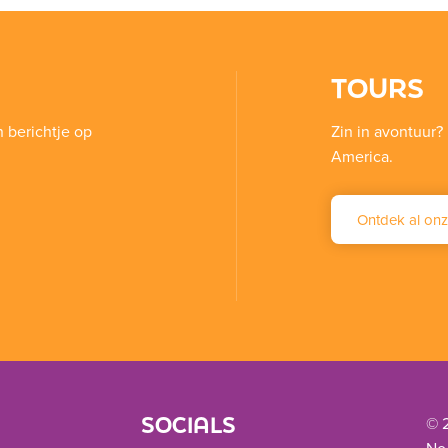
TOURS
n berichtje op
Zin in avontuur? 
America.
Ontdek al onz
SOCIALS
© 