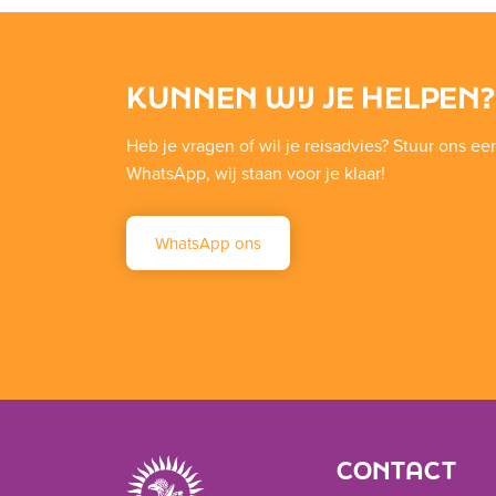
KUNNEN WIJ JE HELPEN?
Heb je vragen of wil je reisadvies? Stuur ons ee
WhatsApp, wij staan voor je klaar!
WhatsApp ons
CONTACT