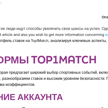
h
Ons
огие люди ищут способы увеличить свои шансы на успех. О
t article and also you wish to get more information concerning
н
тфель ставок на Top1Match, анализируя ключевые аспекты,
ОРМЫ TOP1MATCH
торая предлагает широкий выбор спортивных событий, включ
разнообразием ставок и высоким уровнем безопасности. П
тема коэффициентов.
НИЕ АККАУНТА