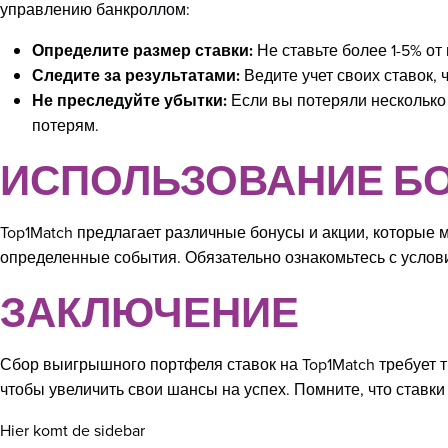
управлению банкроллом:
Определите размер ставки:
Не ставьте более 1-5% от
Следите за результатами:
Ведите учет своих ставок, ч
Не преследуйте убытки:
Если вы потеряли несколько 
потерям.
ИСПОЛЬЗОВАНИЕ БО
Top1Match предлагает различные бонусы и акции, которые 
определенные события. Обязательно ознакомьтесь с услов
ЗАКЛЮЧЕНИЕ
Сбор выигрышного портфеля ставок на Top1Match требует 
чтобы увеличить свои шансы на успех. Помните, что ставки н
Hier komt de sidebar