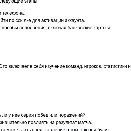
 следующие этапы:
р телефона.
ти по ссылке для активации аккаунта.
е способы пополнения, включая банковские карты и
о включает в себя изучение команд, игроков, статистики и
 ли у нее серия побед или поражений?
начительно повлиять на результат матча.
то может дать представление о том, как они будут