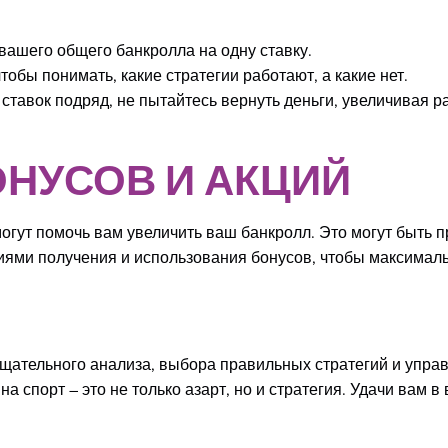
 вашего общего банкролла на одну ставку.
тобы понимать, какие стратегии работают, а какие нет.
ставок подряд, не пытайтесь вернуть деньги, увеличивая 
НУСОВ И АКЦИЙ
могут помочь вам увеличить ваш банкролл. Это могут быть 
иями получения и использования бонусов, чтобы максимал
тщательного анализа, выбора правильных стратегий и упра
а спорт – это не только азарт, но и стратегия. Удачи вам в