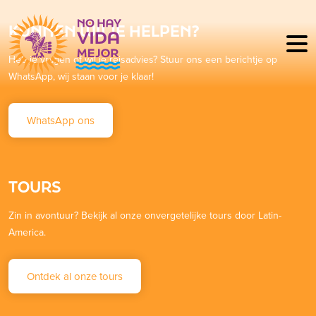
KUNNEN WIJ JE HELPEN?
Heb je vragen of wil je reisadvies? Stuur ons een berichtje op
WhatsApp, wij staan voor je klaar!
WhatsApp ons
TOURS
Zin in avontuur? Bekijk al onze onvergetelijke tours door Latin-
America.
Ontdek al onze tours