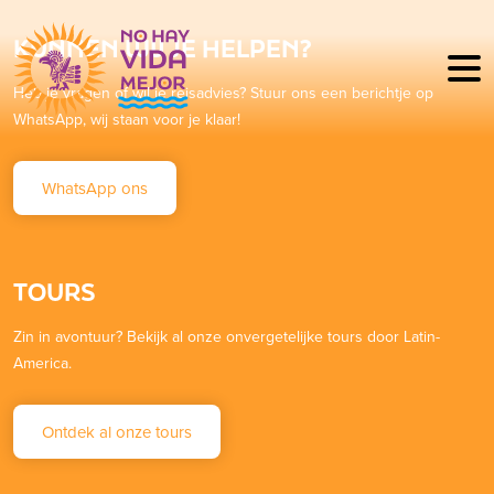
KUNNEN WIJ JE HELPEN?
Heb je vragen of wil je reisadvies? Stuur ons een berichtje op
WhatsApp, wij staan voor je klaar!
WhatsApp ons
TOURS
Zin in avontuur? Bekijk al onze onvergetelijke tours door Latin-
America.
Ontdek al onze tours