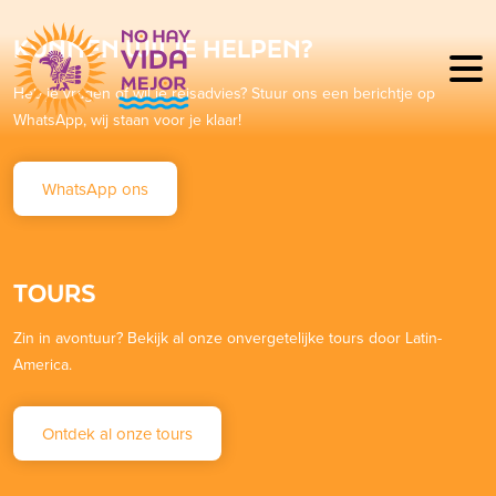
KUNNEN WIJ JE HELPEN?
Heb je vragen of wil je reisadvies? Stuur ons een berichtje op
WhatsApp, wij staan voor je klaar!
WhatsApp ons
TOURS
Zin in avontuur? Bekijk al onze onvergetelijke tours door Latin-
America.
Ontdek al onze tours