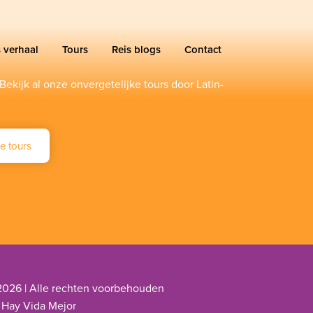
 verhaal
Tours
Reis blogs
Contact
Bekijk al onze onvergetelijke tours door Latin-
e tours
2026 | Alle rechten voorbehouden
 Hay Vida Mejor