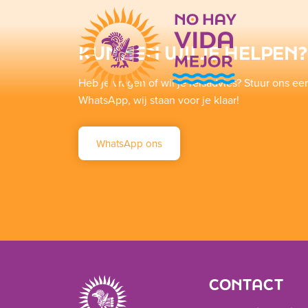
KUNNEN WIJ JE HELPEN?
Heb je vragen of wil je reisadvies? Stuur ons ee
WhatsApp, wij staan voor je klaar!
WhatsApp ons
CONTACT