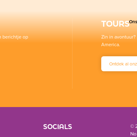
TOURS
Ons
n berichtje op
Zin in avontuur? 
America.
Ontdek al onz
SOCIALS
© 
No