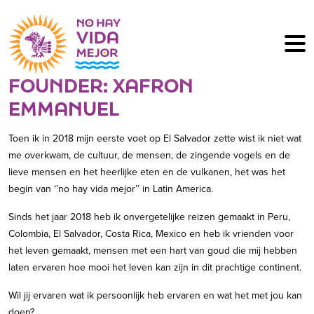
FOUNDER: XAFRON
EMMANUEL
Toen ik in 2018 mijn eerste voet op El Salvador zette wist ik niet wat
me overkwam, de cultuur, de mensen, de zingende vogels en de
WIL JIJ
ONTDEKKEN
lieve mensen en het heerlijke eten en de vulkanen, het was het
WAAROM ER GEEN BETER
begin van ‘’no hay vida mejor’’ in Latin America.
LEVEN IS ALS JE REIST
Sinds het jaar 2018 heb ik onvergetelijke reizen gemaakt in Peru,
DOOR
LATIN AMERICA
?
Colombia, El Salvador, Costa Rica, Mexico en heb ik vrienden voor
het leven gemaakt, mensen met een hart van goud die mij hebben
laten ervaren hoe mooi het leven kan zijn in dit prachtige continent.
MAAK KENNIS MET HET ECHTE MIDDEN EN ZUID-AMERIKA
Wil jij ervaren wat ik persoonlijk heb ervaren en wat het met jou kan
doen?