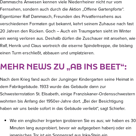
Dammaschs Anwesen kennen viele Niederrheiner nicht nur vom
Fernsehen, sondern auch durch die Aktion „Offene Gartenpforte“.
Eigentümer Ralf Dammasch, Freunden des Privatfernsehens aus
verschiedenen Formaten gut bekannt, kehrt seinem Zuhause nach fast
20 Jahren den Rücken. Goch – Auch ein Traumgarten sieht im Winter
ein wenig verloren aus. Deshalb dürfen die Zuschauer mit ansehen, wie
Ralf, Henrik und Claus wortreich die eiserne Spindeltreppe, die bislang
einen Turm erschließt, abbauen und umplatzieren.
MEHR NEWS ZU „AB INS BEET“:
Nach dem Krieg fand auch der Junginger Kindergarten seine Heimat in
dem Fabrikgebäude. 1933 wurde das Gebäude dann zur
Schwesternstation St. Elisabeth, einige Franziskaner-Ordensschwestern
wohnten bis Anfang der 1950er-Jahre dort. „Bei der Besichtigung
haben wir uns beide sofort in das Gebäude verliebt“, sagt Schiefer.
Wie ein englischer Irrgarten (probieren Sie es aus; wir haben es 30
Minuten lang ausprobiert, bevor wir aufgegeben haben) oder ein
japanisches Tor ist ein Sonnenrad aus Inka-Stein ein