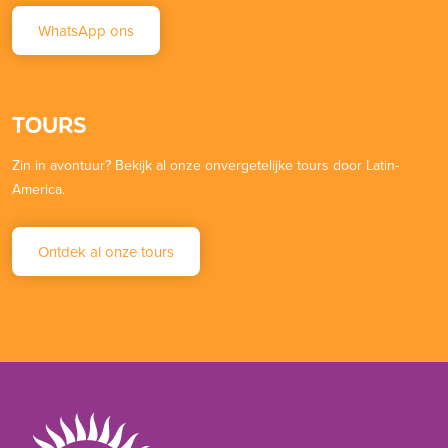
WhatsApp ons
TOURS
Zin in avontuur? Bekijk al onze onvergetelijke tours door Latin-
America.
Ontdek al onze tours