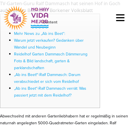
TV-Garten-Guru Ralf Dammasch hat seinen Hof in Goch
aufgegeben Bocholter Borkener Volksblatt
Content
Mehr News zu „Ab ins Beet“:
Warum jetzt verkaufen? Gedanken über
Wandel und Neubeginn
Reidelhof Garten Dammasch Dämmerung
Foto & Bild landschaft, garten &
parklandschaften
„Ab ins Beet!“-Ralf Dammasch: Darum
verabschiedet er sich vom Reidelhof
„Ab ins Beet“-Ralf Dammasch verrät: Was
passiert jetzt mit dem Reidelhof?
Abwechselnd mit anderen Gartenliebhabern hat er regelmäßig in seinen
naturnah angelegten 5000-Quadratmeter-Garten eingeladen. Ralf