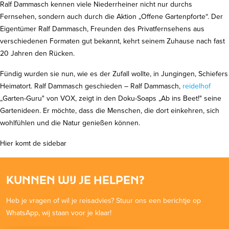
Ralf Dammasch kennen viele Niederrheiner nicht nur durchs
Fernsehen, sondern auch durch die Aktion „Offene Gartenpforte“. Der
Eigentümer Ralf Dammasch, Freunden des Privatfernsehens aus
verschiedenen Formaten gut bekannt, kehrt seinem Zuhause nach fast
20 Jahren den Rücken.
Fündig wurden sie nun, wie es der Zufall wollte, in Jungingen, Schiefers
Heimatort. Ralf Dammasch geschieden – Ralf Dammasch,
reidelhof
„Garten-Guru" von VOX, zeigt in den Doku-Soaps „Ab ins Beet!" seine
Gartenideen. Er möchte, dass die Menschen, die dort einkehren, sich
wohlfühlen und die Natur genießen können.
Hier komt de sidebar
KUNNEN WIJ JE HELPEN?
Heb je vragen of wil je reisadvies? Stuur ons een berichtje op
WhatsApp, wij staan voor je klaar!