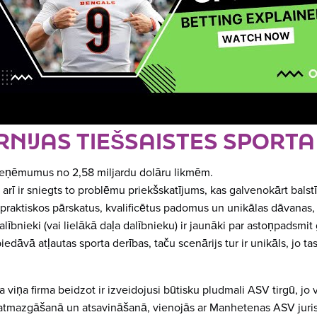
NIJAS TIEŠSAISTES SPORTA
 ieņēmumus no 2,58 miljardu dolāru likmēm.
kā arī ir sniegts to problēmu priekšskatījums, kas galvenokārt balst
praktiskos pārskatus, kvalificētus padomus un unikālas dāvanas, k
lībnieki (vai lielākā daļa dalībnieku) ir jaunāki par astoņpadsmit
vā atļautas sporta derības, taču scenārijs tur ir unikāls, jo tas 
viņa firma beidzot ir izveidojusi būtisku pludmali ASV tirgū, jo va
atmazgāšanā un atsavināšanā, vienojās ar Manhetenas ASV juristu 