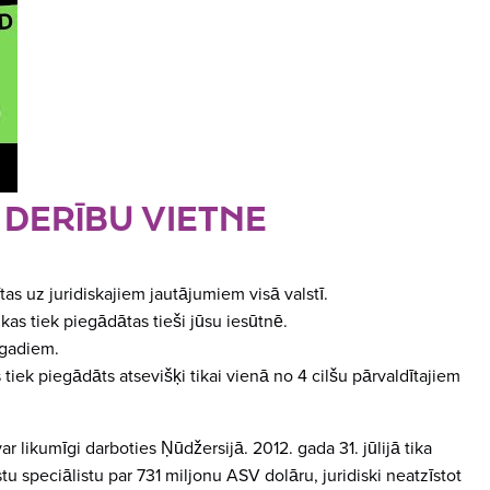
 DERĪBU VIETNE
ītas uz juridiskajiem jautājumiem visā valstī.
as tiek piegādātas tieši jūsu iesūtnē.
 gadiem.
tiek piegādāts atsevišķi tikai vienā no 4 cilšu pārvaldītajiem
r likumīgi darboties Ņūdžersijā. 2012. gada 31. jūlijā tika
speciālistu par 731 miljonu ASV dolāru, juridiski neatzīstot