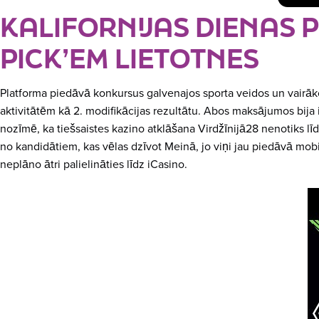
KALIFORNIJAS DIENAS 
PICK’EM LIETOTNES
Platforma piedāvā konkursus galvenajos sporta veidos un vairākos
aktivitātēm kā 2. modifikācijas rezultātu. Abos maksājumos bija ie
nozīmē, ka tiešsaistes kazino atklāšana Virdžīnijā28 nenotiks l
no kandidātiem, kas vēlas dzīvot Meinā, jo viņi jau piedāvā mob
neplāno ātri palielināties līdz iCasino.