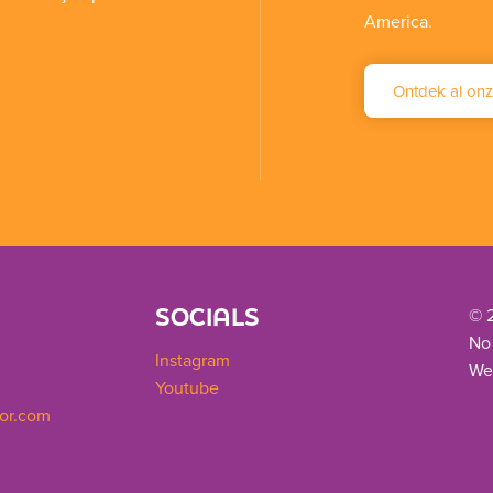
America.
Ontdek al onz
SOCIALS
© 
No
Instagram
We
Youtube
or.com