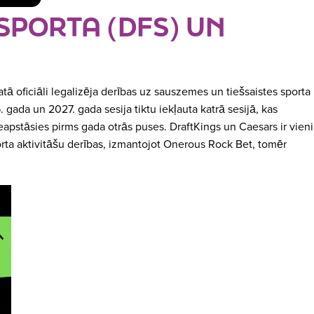
 SPORTA (DFS) UN
ā oficiāli legalizēja derības uz sauszemes un tiešsaistes sporta
 gada un 2027. gada sesija tiktu iekļauta katrā sesijā, kas
apstāsies pirms gada otrās puses. DraftKings un Caesars ir vieni
rta aktivitāšu derības, izmantojot Onerous Rock Bet, tomēr