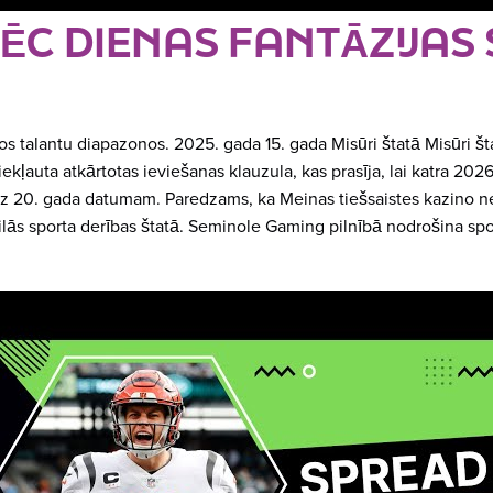
PĒC DIENAS FANTĀZIJAS
 talantu diapazonos. 2025. gada 15. gada Misūri štatā Misūri štat
kļauta atkārtotas ieviešanas klauzula, kas prasīja, lai katra 2026.
īdz 20. gada datumam. Paredzams, ka Meinas tiešsaistes kazino ne
ilās sporta derības štatā. Seminole Gaming pilnībā nodrošina spo