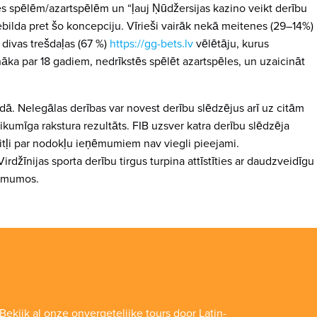
stes spēlēm/azartspēlēm un “ļauj Ņūdžersijas kazino veikt derību
 iebilda pret šo koncepciju. Vīrieši vairāk nekā meitenes (29–14%)
 divas trešdaļas (67 %)
https://gg-bets.lv
vēlētāju, kurus
unāka par 18 gadiem, nedrīkstēs spēlēt azartspēles, un uzaicināt
gadā. Nelegālas derības var novest derību slēdzējus arī uz citām
kumīga rakstura rezultāts. FIB uzsver katra derību slēdzēja
skaitļi par nodokļu ieņēmumiem nav viegli pieejami.
rdžīnijas sporta derību tirgus turpina attīstīties ar daudzveidīgu
ņēmumos.
Bekijk al onze onvergetelijke tours door Latin-