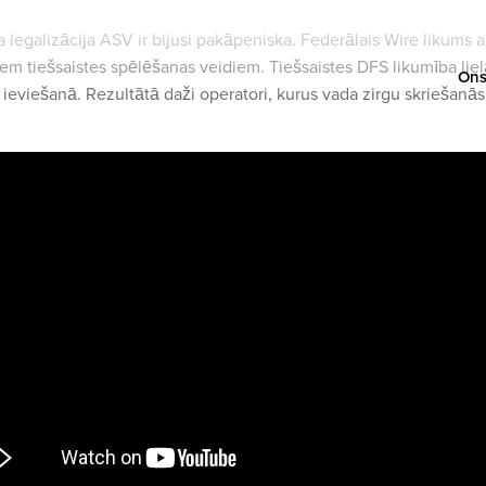
 legalizācija ASV ir bijusi pakāpeniska. Federālais Wire likums ai
visiem tiešsaistes spēlēšanas veidiem. Tiešsaistes DFS likumība 
Ons
s ieviešanā. Rezultātā daži operatori, kurus vada zirgu skriešanās