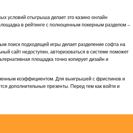
ных условий отыгрыша делает это казино онлайн
я площадка в рейтинге с полноценным покерным разделом –
бным поиск подходящей игры делает разделение софта на
льный сайт недоступен, авторизоваться в системе поможет
льтернативная площадка точно копирует дизайн и
аявленным коэффициентом. Для выигрышей с фриспинов и
тся дополнительные презенты. Перед тем как войти и