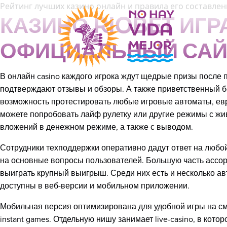
Рейтинг лучших казино онлайн и правила его составлен
КАЗИНО RIOBET ИГР
ОФИЦИАЛЬНЫЙ САЙТ
В онлайн casino каждого игрока ждут щедрые призы после п
подтверждают отзывы и обзоры. А также приветственный бе
возможность протестировать любые игровые автоматы, евро
можете попробовать лайф рулетку или другие режимы с жи
вложений в денежном режиме, а также с выводом.
Сотрудники техподдержки оперативно дадут ответ на любой
на основные вопросы пользователей. Большую часть ассор
выиграть крупный выигрыш. Среди них есть и несколько а
доступны в веб-версии и мобильном приложении.
Мобильная версия оптимизирована для удобной игры на смар
instant games. Отдельную нишу занимает live-casino, в кот