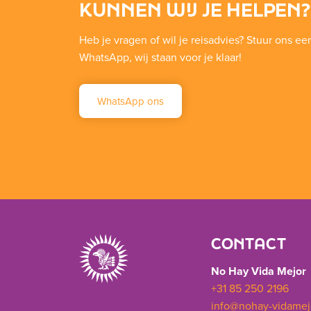
KUNNEN WIJ JE HELPEN?
Heb je vragen of wil je reisadvies? Stuur ons ee
WhatsApp, wij staan voor je klaar!
WhatsApp ons
CONTACT
No Hay Vida Mejor
+31 85 250 2196
info@nohay-vidamej