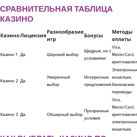
СРАВНИТЕЛЬНАЯ ТАБЛИЦА
КАЗИНО
Разнообразие
Методы
Казино
Лицензия
Бонусы
игр
оплаты
Visa,
Щедрые, но с
Казино 1
Да
Широкий выбор
MasterCard,
условиями
криптовалю
Электронны
Умеренный
Интересные
кошельки,
Казино 2
Да
выбор
предложения
банковские
переводы
Visa,
MasterCard,
Прозрачные
Казино 3
Да
Обширный выбор
криптовалю
условия
электронны
кошельки