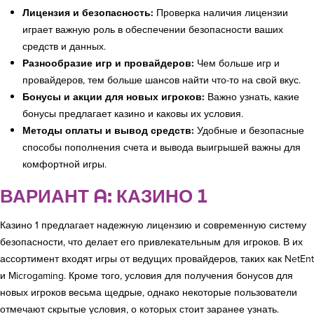
Лицензия и безопасность:
Проверка наличия лицензии
играет важную роль в обеспечении безопасности ваших
средств и данных.
Разнообразие игр и провайдеров:
Чем больше игр и
провайдеров, тем больше шансов найти что-то на свой вкус.
Бонусы и акции для новых игроков:
Важно узнать, какие
бонусы предлагает казино и каковы их условия.
Методы оплаты и вывод средств:
Удобные и безопасные
способы пополнения счета и вывода выигрышей важны для
комфортной игры.
ВАРИАНТ A: КАЗИНО 1
Казино 1 предлагает надежную лицензию и современную систему
безопасности, что делает его привлекательным для игроков. В их
ассортимент входят игры от ведущих провайдеров, таких как NetEnt
и Microgaming. Кроме того, условия для получения бонусов для
новых игроков весьма щедрые, однако некоторые пользователи
отмечают скрытые условия, о которых стоит заранее узнать.