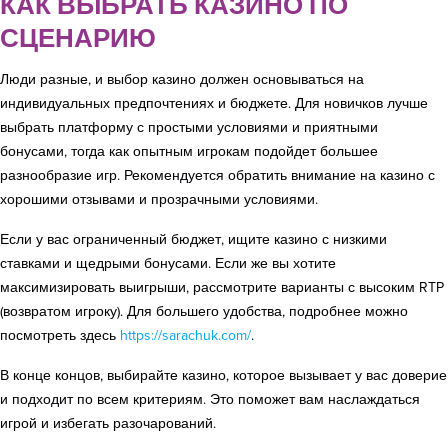
КАК ВЫБРАТЬ КАЗИНО ПО
СЦЕНАРИЮ
Люди разные, и выбор казино должен основываться на
индивидуальных предпочтениях и бюджете. Для новичков лучше
выбрать платформу с простыми условиями и приятными
бонусами, тогда как опытным игрокам подойдет большее
разнообразие игр. Рекомендуется обратить внимание на казино с
хорошими отзывами и прозрачными условиями.
Если у вас ограниченный бюджет, ищите казино с низкими
ставками и щедрыми бонусами. Если же вы хотите
максимизировать выигрыши, рассмотрите варианты с высоким RTP
(возвратом игроку). Для большего удобства, подробнее можно
посмотреть здесь
https://sarachuk.com/
.
В конце концов, выбирайте казино, которое вызывает у вас доверие
и подходит по всем критериям. Это поможет вам наслаждаться
игрой и избегать разочарований.