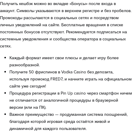
Получить кешбэк можно во вкладке «Бонусы» после входа в
аккаунт. Символы указываются в верхнем регистре и без пробелов.
Промокоды рассылаются в социальных сетях и посредством
личных уведомлений на сайте. Бесплатные вращения в списке
постоянных бонусов отсутствуют. Рекомендуется подписаться на
системные уведомления и сообщества оператора в социальных
сетях.
Каждый формат имеет свои плюсы и делает игру более
разнообразной.
Получите 50 фриспинов в Vodka Casino без депозита,
используя промокод FRED7, и начните играть на официальном
сайте уже сегодня!
Процедура регистрации в Pin Up casino через смартфон ничем
не отличается от аналогичной процедуры в браузерной
версии (или на ПК).
Важное преимущество — продуманная система поощрений,
благодаря которой игровая среда остаётся живой и
динамичной для каждого пользователя.