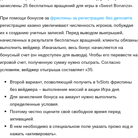
зачислены 25 бесплатных вращений для игры в «Sweet Bonanza».
При помощи бонусов за
фриспины за регистрацию без депозита
регистрацию казино увеличивают численность игроков, побуждая
их к созданию учетных записей. Перед выводом выигрышей,
начисленных в результате бесплатных вращений, клиенты обязаны
выполнить вейджер. Изначально, весь бонус начисляется на
бонусный счет (он недоступен для вывода). Чтобы его перевести на
игровой счет, полученную сумму нужно отыграть. Согласно
условиям, вейджер отыгрыша составляет x35.
Второй вариант, позволяющий получить в 1xSlots фриспины
без вейджера – выполнение миссий в акции Игра дня.
Для зачисления бонуса на аккаунт нужно выполнить
определенные условия.
Поэтому честно оцените своё свободное время перед
активацией.
В нем необходимо в специальном поле указать промо код и
нажать «активировать».