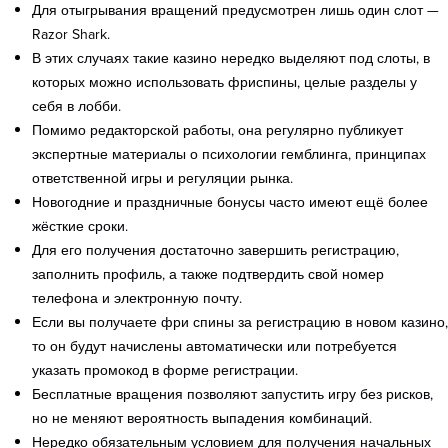
Для отыгрывания вращений предусмотрен лишь один слот —
Razor Shark.
В этих случаях такие казино нередко выделяют под слоты, в
которых можно использовать фриспины, целые разделы у
себя в лобби.
Помимо редакторской работы, она регулярно публикует
экспертные материалы о психологии гемблинга, принципах
ответственной игры и регуляции рынка.
Новогодние и праздничные бонусы часто имеют ещё более
жёсткие сроки.
Для его получения достаточно завершить регистрацию,
заполнить профиль, а также подтвердить свой номер
телефона и электронную почту.
Если вы получаете фри спины за регистрацию в новом казино,
то он будут начислены автоматически или потребуется
указать промокод в форме регистрации.
Бесплатные вращения позволяют запустить игру без рисков,
но не меняют вероятность выпадения комбинаций.
Нередко обязательным условием для получения начальных