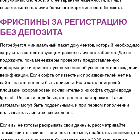
популярных блогеров, это не гарантия надёжности, а лишь
свидетельство наличия большого маркетингового бюджета.
ФРИСПИНЫ ЗА РЕГИСТРАЦИЮ
БЕЗ ДЕПОЗИТА
Потребуется минимальный пакет документов, который необходимо
загрузить в соответствующем разделе личного кабинета. Далее
подождите, пока менеджеры проверять предоставленную
информацию и пришлют уведомление об успешном прохождении
верификации. Если софта от известных производителей нет на
сайте, на это должны быть причины. Если каталог игровой
площадки сформирован исключительно из софта студий вроде
Igrosoft, Unicum и подобных, это должно насторожить. Такие
автоматы могут быть поддельными, и при первом пополнении
пользователь лишится своих денег.
Если вы не готовы раскрывать свои данные, рассматривайте
только крипто-казино — они пока ещё могут работать анонимно, но