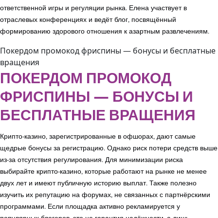
ответственной игры и регуляции рынка. Елена участвует в
отраслевых конференциях и ведёт блог, посвящённый
формированию здорового отношения к азартным развлечениям.
Покердом промокод фриспины — бонусы и бесплатные
вращения
ПОКЕРДОМ ПРОМОКОД
ФРИСПИНЫ — БОНУСЫ И
БЕСПЛАТНЫЕ ВРАЩЕНИЯ
Крипто-казино, зарегистрированные в офшорах, дают самые
щедрые бонусы за регистрацию. Однако риск потери средств выше
из-за отсутствия регулирования. Для минимизации риска
выбирайте крипто-казино, которые работают на рынке не менее
двух лет и имеют публичную историю выплат. Также полезно
изучить их репутацию на форумах, не связанных с партнёрскими
программами. Если площадка активно рекламируется у