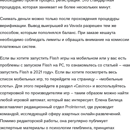
необходимо пройти процесс регистрации. Это стандартная
процедура, которая занимает не более нескольких минут.
Снимать деньги можно только после прохождения процедуры
верификации. Вывод выигрышей из Vavada разрешен тем же
способом, которым пополнялся баланс. При заказе кешаута
необходимо соблюдать лимиты и обращать внимание на комиссии
платежных систем.
Если вы хотите запустить Flash игры на мобильном или у вас есть
проблемы с запуском Flash на PC, то ознакомьтесь со статьей – «как
запустить Flash в 2021 году». Если вы хотите посмотреть весь
список мобильных игр, то перейдите на страницу – «мобильные
слоты». Для этого перейдите в раздел «Casinos» и воспользуйтесь
сортировкой по производителям игр – таким образом можно найти
любой игровой автомат, который вас интересует. Елена Билица
возглавляет редакционный отдел ProInternet, где руководит
командой, исследующей сферу азартных онлайн-развлечений.
Помимо редакторской работы, она регулярно публикует
экспертные материалы о психологии гемблинга, принципах