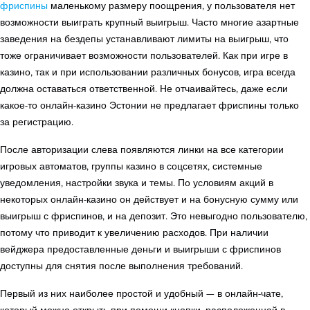
фриспины
маленькому размеру поощрения, у пользователя нет
возможности выиграть крупный выигрыш. Часто многие азартные
заведения на бездепы устанавливают лимиты на выигрыш, что
тоже ограничивает возможности пользователей. Как при игре в
казино, так и при использовании различных бонусов, игра всегда
должна оставаться ответственной. Не отчаивайтесь, даже если
какое-то онлайн-казино Эстонии не предлагает фриспины только
за регистрацию.
После авторизации слева появляются линки на все категории
игровых автоматов, группы казино в соцсетях, системные
уведомления, настройки звука и темы. По условиям акций в
некоторых онлайн-казино он действует и на бонусную сумму или
выигрыш с фриспинов, и на депозит. Это невыгодно пользователю,
потому что приводит к увеличению расходов. При наличии
вейджера предоставленные деньги и выигрыши с фриспинов
доступны для снятия после выполнения требований.
Первый из них наиболее простой и удобный — в онлайн-чате,