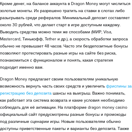
Кроме денег, на балансе аккаунта в Dragon Money могут числиться
золотые монеты. Их разрешено тратить на ставки в слотах либо
разыгрывать среди рефералов. Минимальный депозит составляет
около 30 рублей, что делает старт в игре доступным каждому.
Выводить средства можно теми же способами (МИР, Visa,
Mastercard, Тинькофф, Tether и др.), а скорость обработки запроса
обычно не превышает 48 часов. Часто эти бездепозитные бонусы
позволяют протестировать разные игры на сайте без риска,
познакомиться с функционалом и понять, какая стратегия
подходит именно вам.
Dragon Money предлагает своим пользователям уникальную
возможность вернуть часть своих средств и увеличить
фриспины за
регистрацию без депозита
шансы на выигрыш. Важно понимать,
как работает эта система возврата и какие условия необходимо
соблюдать для её активации. На платформе dragon money casino
официальный сайт предусмотрены разные бонусы и промокоды
под различные сценарии игры. Новым пользователям обычно
доступны приветственные пакеты и варианты без депозита. Также