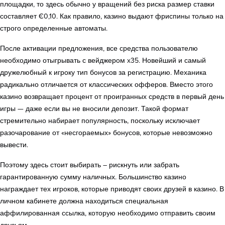
площадки, то здесь обычно у вращений без риска размер ставки
составляет €0,10. Как правило, казино выдают фриспины только на
строго определенные автоматы.
После активации предложения, все средства пользователю
необходимо отыгрывать с вейджером x35. Новейший и самый
дружелюбный к игроку тип бонусов за регистрацию. Механика
радикально отличается от классических офферов. Вместо этого
казино возвращает процент от проигранных средств в первый день
игры — даже если вы не вносили депозит. Такой формат
стремительно набирает популярность, поскольку исключает
разочарование от «несгораемых» бонусов, которые невозможно
вывести.
Поэтому здесь стоит выбирать – рискнуть или забрать
гарантированную сумму наличных. Большинство казино
награждает тех игроков, которые приводят своих друзей в казино. В
личном кабинете должна находиться специальная
аффилированная ссылка, которую необходимо отправить своим