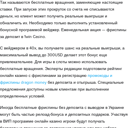
Так называются бесплатные вращения, заменяющие настоящие
ставки. При запуске этих прокруток со счета не списываются
деньги, но клиент может получить реальные выигрыши и
обналичить их. Необходимо только выполнить установленный
бонусной программой вейджер. Еженедельная акция — фриспины
за депозит в 1win Casino.
С вейджером в 40х, вы получаете шанс на реальные выигрыши, а
максимальный вывод до 300USD делает этот бонус еще
привлекательнее. Для игры в слоты можно использовать
бесплатные вращения. Эксперты редакции подготовили рейтинг
онлайн казино с фриспинами за регистрацию
промокоды и
фриспины dragon money
без депозита и отыгрыша. Специальные
предложения доступны новым клиентам при выполнении
определенных условий.
Иногда бесплатные фриспины без депозита с выводом в Украине
могут быть частью релоад-бонуса и депозитных подарков. Участвуя
в ВИП программе онлайн казино игроки будут получать