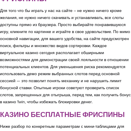
Для того что бы играть у нас на сайте – не нужно ничего кроме
желания, не нужно ничего скачивать и устанавливать, все слоты
доступны прямо из браузера. Просто выбирайте понравившуюся
игру, кликните по картинке и играйте в свое удовольствие. По мимо
основной навигации, для вашего удобства, на сайте предусмотрен
поиск, фильтры и множество видов сортировки. Каждое
виртуальное казино сегодня располагает обширными
возможностями для демонстрации своей лояльности в отношении
потенциальных клиентов. Для уменьшения риска рекомендуется
использовать демо режим выбранных слотов перед основной
сессией — это позволит понять механику и не нарушить лимит
бонусной ставки. Опытные игроки советуют проверить список
слотов, запрещенных для отыгрыша, перед тем, как получить бонус
в казино 1win, чтобы избежать блокировки денег.
КАЗИНО БЕСПЛАТНЫЕ ФРИСПИНЫ
Ниже разбор по конкретным параметрам с мини-таблицами для