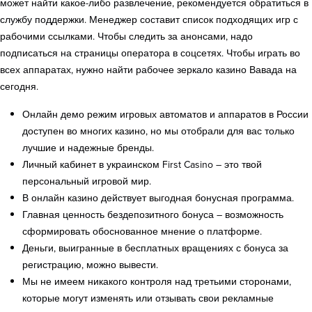
может найти какое-либо развлечение, рекомендуется обратиться в
службу поддержки. Менеджер составит список подходящих игр с
рабочими ссылками. Чтобы следить за анонсами, надо
подписаться на страницы оператора в соцсетях. Чтобы играть во
всех аппаратах, нужно найти рабочее зеркало казино Вавада на
сегодня.
Онлайн демо режим игровых автоматов и аппаратов в России
доступен во многих казино, но мы отобрали для вас только
лучшие и надежные бренды.
Личный кабинет в украинском First Casino – это твой
персональный игровой мир.
В онлайн казино действует выгодная бонусная программа.
Главная ценность бездепозитного бонуса – возможность
сформировать обоснованное мнение о платформе.
Деньги, выигранные в бесплатных вращениях с бонуса за
регистрацию, можно вывести.
Мы не имеем никакого контроля над третьими сторонами,
которые могут изменять или отзывать свои рекламные