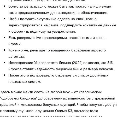
путешествие с 100 фриспинов без депозита!
Бонус за регистрацию может быть как просто начисляемым,
так и предназначенным для выведения и обналичивания.
Чтобы получать актуальные адреса на email, нужно
зарегистрироваться на сайте, подтвердить контактные данные
и оформить подписку на уведомления.
Есть разделы с live-трансляциями, настольными и крэш-
играми.
Конечно же, речь идет о вращениях барабанов игрового
автомата.
Исследование Университета Дикина (2024) показало, что 81%
игроков ставят надежность лицензии выше размера бонусов.
После этого пользователю открывается список доступных
платежных систем.
Здесь можно найти слоты на любой вкус – от классических
“одноруких бандитов” до современных видео-слотов с трехмерной
графикой и множеством бонусных функций. Чтобы получить доступ
к полному функционалу казино Олимп КЗ, пользователю