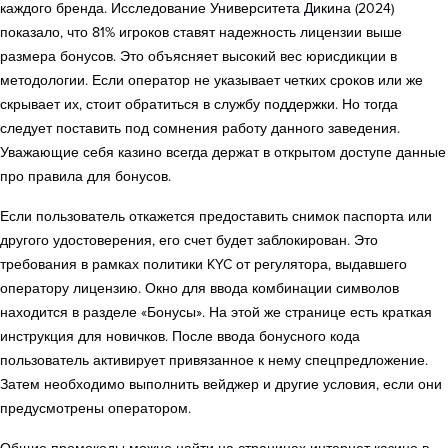
каждого бренда. Исследование Университета Дикина (2024)
показало, что 81% игроков ставят надежность лицензии выше
размера бонусов. Это объясняет высокий вес юрисдикции в
методологии. Если оператор не указывает четких сроков или же
скрывает их, стоит обратиться в службу поддержки. Но тогда
следует поставить под сомнения работу данного заведения.
Уважающие себя казино всегда держат в открытом доступе данные
про правила для бонусов.
Если пользователь откажется предоставить снимок паспорта или
другого удостоверения, его счет будет заблокирован. Это
требования в рамках политики KYC от регулятора, выдавшего
оператору лицензию. Окно для ввода комбинации символов
находится в разделе «Бонусы». На этой же странице есть краткая
инструкция для новичков. После ввода бонусного кода
пользователь активирует привязанное к нему спецпредложение.
Затем необходимо выполнить вейджер и другие условия, если они
предусмотрены оператором.