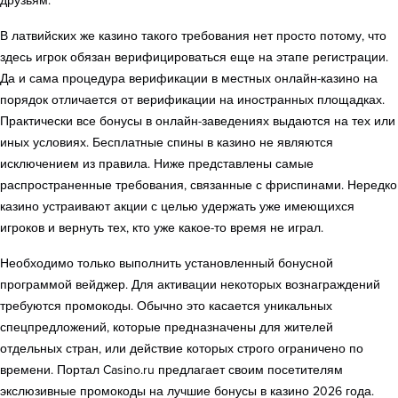
друзьям.
В латвийских же казино такого требования нет просто потому, что
здесь игрок обязан верифицироваться еще на этапе регистрации.
Да и сама процедура верификации в местных онлайн-казино на
порядок отличается от верификации на иностранных площадках.
Практически все бонусы в онлайн-заведениях выдаются на тех или
иных условиях. Бесплатные спины в казино не являются
исключением из правила. Ниже представлены самые
распространенные требования, связанные с фриспинами. Нередко
казино устраивают акции с целью удержать уже имеющихся
игроков и вернуть тех, кто уже какое-то время не играл.
Необходимо только выполнить установленный бонусной
программой вейджер. Для активации некоторых вознаграждений
требуются промокоды. Обычно это касается уникальных
спецпредложений, которые предназначены для жителей
отдельных стран, или действие которых строго ограничено по
времени. Портал Casino.ru предлагает своим посетителям
экслюзивные промокоды на лучшие бонусы в казино 2026 года.