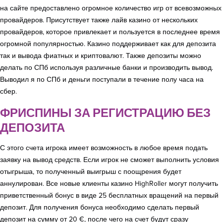
на сайте предоставлено огромное количество игр от всевозможных
провайдеров. Присутствует также лайв казино от нескольких
провайдеров, которое привлекает и пользуется в последнее время
огромной популярностью. Казино поддерживает как для депозита
так и вывода фиатных и криптовалют. Также депозиты можно
делать по СПб используя различные банки и производить вывод.
Выводил я по СПб и деньги поступали в течение полу часа на
сбер.
ФРИСПИНЫ ЗА РЕГИСТРАЦИЮ БЕЗ
ДЕПОЗИТА
С этого счета игрока имеет возможность в любое время подать
заявку на вывод средств. Если игрок не сможет выполнить условия
отыгрыша, то полученный выигрыш с поощрения будет
аннулирован. Все новые клиенты казино HighRoller могут получить
приветственный бонус в виде 25 бесплатных вращений на первый
депозит. Для получения бонуса необходимо сделать первый
депозит на сумму от 20 €, после чего на счет будут сразу