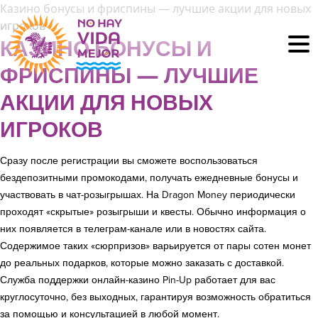
Казино бонусы и фриспины — лучшие акции для новых
игроков
КАЗИНО БОНУСЫ И
ФРИСПИНЫ — ЛУЧШИЕ
АКЦИИ ДЛЯ НОВЫХ
ИГРОКОВ
Сразу после регистрации вы сможете воспользоваться
бездепозитными промокодами, получать ежедневные бонусы и
участвовать в чат-розыгрышах. На Dragon Money периодически
проходят «скрытые» розыгрыши и квесты. Обычно информация о
них появляется в телеграм-канале или в новостях сайта.
Содержимое таких «сюрпризов» варьируется от пары сотен монет
до реальных подарков, которые можно заказать с доставкой.
Служба поддержки онлайн-казино Pin-Up работает для вас
круглосуточно, без выходных, гарантируя возможность обратиться
за помощью и консультацией в любой момент.