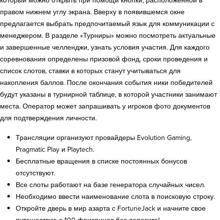
который можно открыть при помощи кнопки, расположенной в
правом нижнем углу экрана. Вверху в появившемся окне
предлагается выбрать предпочитаемый язык для коммуникации с
менеджером. В разделе «Турниры» можно посмотреть актуальные
и завершенные челленджи, узнать условия участия. Для каждого
соревнования определены призовой фонд, сроки проведения и
список слотов, ставки в которых станут учитываться для
накопления баллов. После окончания события ники победителей
будут указаны в турнирной таблице, в которой участники занимают
места. Оператор может запрашивать у игроков фото документов
для подтверждения личности.
Трансляции организуют провайдеры Evolution Gaming,
Pragmatic Play и Playtech.
Бесплатные вращения в списке постоянных бонусов
отсутствуют.
Все слоты работают на базе генератора случайных чисел.
Необходимо ввести наименование слота в поисковую строку.
Откройте дверь в мир азарта с FortuneJack и начните свое