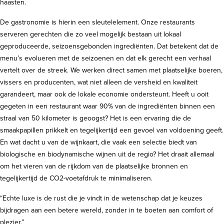
haasten.
De gastronomie is hierin een sleutelelement. Onze restaurants
serveren gerechten die zo veel mogelijk bestaan uit lokaal
geproduceerde, seizoensgebonden ingrediënten. Dat betekent dat de
menu’s evolueren met de seizoenen en dat elk gerecht een verhaal
vertelt over de streek. We werken direct samen met plaatselijke boeren,
vissers en producenten, wat niet alleen de versheid en kwaliteit
garandeert, maar ook de lokale economie ondersteunt. Heeft u ooit
gegeten in een restaurant waar 90% van de ingrediënten binnen een
straal van 50 kilometer is geoogst? Het is een ervaring die de
smaakpapillen prikkelt en tegelijkertijd een gevoel van voldoening geeft.
En wat dacht u van de wijnkaart, die vaak een selectie biedt van
biologische en biodynamische wijnen uit de regio? Het draait allemaal
om het vieren van de rijkdom van de plaatselijke bronnen en
tegelijkertijd de CO2-voetafdruk te minimaliseren.
“Echte luxe is de rust die je vindt in de wetenschap dat je keuzes
bijdragen aan een betere wereld, zonder in te boeten aan comfort of
plezier.”