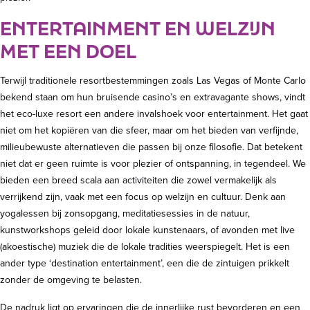
ENTERTAINMENT EN WELZIJN
MET EEN DOEL
Terwijl traditionele resortbestemmingen zoals Las Vegas of Monte Carlo
bekend staan om hun bruisende casino’s en extravagante shows, vindt
het eco-luxe resort een andere invalshoek voor entertainment. Het gaat
niet om het kopiëren van die sfeer, maar om het bieden van verfijnde,
milieubewuste alternatieven die passen bij onze filosofie. Dat betekent
niet dat er geen ruimte is voor plezier of ontspanning, in tegendeel. We
bieden een breed scala aan activiteiten die zowel vermakelijk als
verrijkend zijn, vaak met een focus op welzijn en cultuur. Denk aan
yogalessen bij zonsopgang, meditatiesessies in de natuur,
kunstworkshops geleid door lokale kunstenaars, of avonden met live
(akoestische) muziek die de lokale tradities weerspiegelt. Het is een
ander type ‘destination entertainment’, een die de zintuigen prikkelt
zonder de omgeving te belasten.
De nadruk ligt op ervaringen die de innerlijke rust bevorderen en een