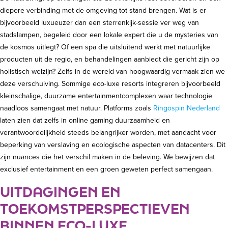
diepere verbinding met de omgeving tot stand brengen. Wat is er
bijvoorbeeld luxueuzer dan een sterrenkijk-sessie ver weg van
stadslampen, begeleid door een lokale expert die u de mysteries van
de kosmos uitlegt? Of een spa die uitsluitend werkt met natuurlijke
producten uit de regio, en behandelingen aanbiedt die gericht zijn op
holistisch welzijn? Zelfs in de wereld van hoogwaardig vermaak zien we
deze verschuiving. Sommige eco-luxe resorts integreren bijvoorbeeld
kleinschalige, duurzame entertainmentcomplexen waar technologie
naadloos samengaat met natuur. Platforms zoals
Ringospin Nederland
laten zien dat zelfs in online gaming duurzaamheid en
verantwoordelijkheid steeds belangrijker worden, met aandacht voor
beperking van verslaving en ecologische aspecten van datacenters. Dit
zijn nuances die het verschil maken in de beleving. We bewijzen dat
exclusief entertainment en een groen geweten perfect samengaan.
UITDAGINGEN EN
TOEKOMSTPERSPECTIEVEN
BINNEN ECO-LUXE