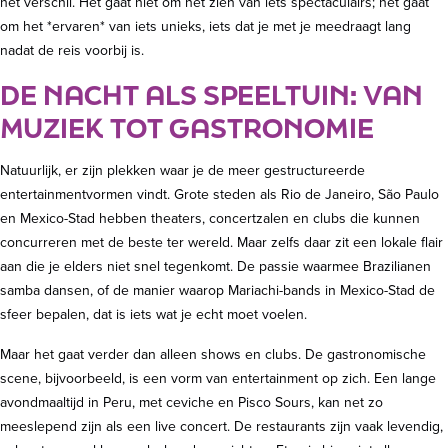
het verschil. Het gaat niet om het zien van iets spectaculairs; het gaat
om het *ervaren* van iets unieks, iets dat je met je meedraagt lang
nadat de reis voorbij is.
DE NACHT ALS SPEELTUIN: VAN
MUZIEK TOT GASTRONOMIE
Natuurlijk, er zijn plekken waar je de meer gestructureerde
entertainmentvormen vindt. Grote steden als Rio de Janeiro, São Paulo
en Mexico-Stad hebben theaters, concertzalen en clubs die kunnen
concurreren met de beste ter wereld. Maar zelfs daar zit een lokale flair
aan die je elders niet snel tegenkomt. De passie waarmee Brazilianen
samba dansen, of de manier waarop Mariachi-bands in Mexico-Stad de
sfeer bepalen, dat is iets wat je echt moet voelen.
Maar het gaat verder dan alleen shows en clubs. De gastronomische
scene, bijvoorbeeld, is een vorm van entertainment op zich. Een lange
avondmaaltijd in Peru, met ceviche en Pisco Sours, kan net zo
meeslepend zijn als een live concert. De restaurants zijn vaak levendig,