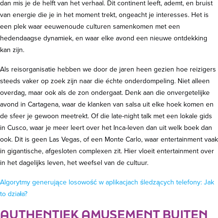
dan mis je de helft van het verhaal. Dit continent leeft, ademt, en bruist
van energie die je in het moment trekt, ongeacht je interesses. Het is
een plek waar eeuwenoude culturen samenkomen met een
hedendaagse dynamiek, en waar elke avond een nieuwe ontdekking
kan zijn.
Als reisorganisatie hebben we door de jaren heen gezien hoe reizigers
steeds vaker op zoek zijn naar die échte onderdompeling. Niet alleen
overdag, maar ook als de zon ondergaat. Denk aan die onvergetelijke
avond in Cartagena, waar de klanken van salsa uit elke hoek komen en
de sfeer je gewoon meetrekt. Of die late-night talk met een lokale gids
in Cusco, waar je meer leert over het Inca-leven dan uit welk boek dan
ook. Dit is geen Las Vegas, of een Monte Carlo, waar entertainment vaak
in gigantische, afgesloten complexen zit. Hier vloeit entertainment over
in het dagelijks leven, het weefsel van de cultuur.
Algorytmy generujące losowość w aplikacjach śledzących telefony: Jak
to działa?
AUTHENTIEK AMUSEMENT BUITEN