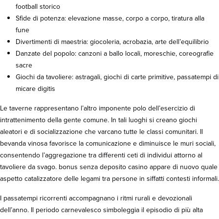
football storico
Sfide di potenza: elevazione masse, corpo a corpo, tiratura alla
fune
Divertimenti di maestria: giocoleria, acrobazia, arte dell’equilibrio
Danzate del popolo: canzoni a ballo locali, moreschie, coreografie
sacre
Giochi da tavoliere: astragali, giochi di carte primitive, passatempi di
micare digitis
Le taverne rappresentano l’altro imponente polo dell’esercizio di
intrattenimento della gente comune. In tali luoghi si creano giochi
aleatori e di socializzazione che varcano tutte le classi comunitari. Il
bevanda vinosa favorisce la comunicazione e diminuisce le muri sociali,
consentendo l’aggregazione tra differenti ceti di individui attorno al
tavoliere da svago. bonus senza deposito casino appare di nuovo quale
aspetto catalizzatore delle legami tra persone in siffatti contesti informali.
I passatempi ricorrenti accompagnano i ritmi rurali e devozionali
dell’anno. Il periodo carnevalesco simboleggia il episodio di più alta