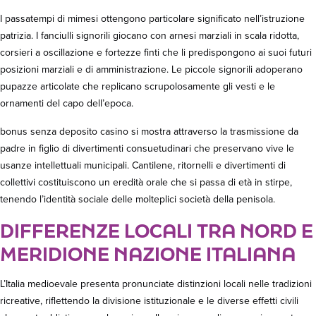
I passatempi di mimesi ottengono particolare significato nell’istruzione
patrizia. I fanciulli signorili giocano con arnesi marziali in scala ridotta,
corsieri a oscillazione e fortezze finti che li predispongono ai suoi futuri
posizioni marziali e di amministrazione. Le piccole signorili adoperano
pupazze articolate che replicano scrupolosamente gli vesti e le
ornamenti del capo dell’epoca.
bonus senza deposito casino si mostra attraverso la trasmissione da
padre in figlio di divertimenti consuetudinari che preservano vive le
usanze intellettuali municipali. Cantilene, ritornelli e divertimenti di
collettivi costituiscono un eredità orale che si passa di età in stirpe,
tenendo l’identità sociale delle molteplici società della penisola.
DIFFERENZE LOCALI TRA NORD E
MERIDIONE NAZIONE ITALIANA
L’Italia medioevale presenta pronunciate distinzioni locali nelle tradizioni
ricreative, riflettendo la divisione istituzionale e le diverse effetti civili