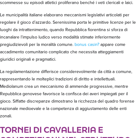
scommesse su episodi atletici proliferano benché i veti clericali e laici.
Le municipalità italiane elaborano meccanismi legislativi articolati per
regolare il gioco d’azzardo. Serenissima porta le primitive licenze per le
luoghi da intrattenimento, quando Repubblica fiorentina si sforza di
incanalare l’impulso ludico verso modalità stimate inferiormente
pregiudizievoli per la moralità comune.
bonus casin?
appare come
accadimento comunitario complicato che necessita atteggiamenti
giuridici originali e pragmatici.
La regolamentazione differisce considerevolmente da città a comune,
rappresentando le molteplici tradizioni di diritto e intellettuali.
Mediolanum crea un meccanismo di ammende progressive, mentre
Repubblica genovese favorisce la confisca dei averi impiegati per il
gioco. Siffatte discrepanze dimostrano la ricchezza del quadro forense
nazionale medioevale e la competenza di aggiustamento delle enti
zonali.
TORNEI DI CAVALLERIA E