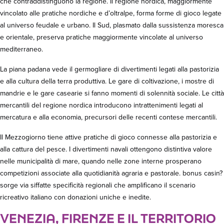
che contraddistinguono la regione. Il regione nordica, maggiormente
vincolato alle pratiche nordiche e d’oltralpe, forma forme di gioco legate
al universo feudale e urbano. Il Sud, plasmato dalla sussistenza moresca
e orientale, preserva pratiche maggiormente vincolate al universo
mediterraneo.
La piana padana vede il germogliare di divertimenti legati alla pastorizia
e alla cultura della terra produttiva. Le gare di coltivazione, i mostre di
mandrie e le gare casearie si fanno momenti di solennità sociale. Le città
mercantili del regione nordica introducono intrattenimenti legati al
mercatura e alla economia, precursori delle recenti contese mercantili.
Il Mezzogiorno tiene attive pratiche di gioco connesse alla pastorizia e
alla cattura del pesce. I divertimenti navali ottengono distintiva valore
nelle municipalità di mare, quando nelle zone interne prosperano
competizioni associate alla quotidianità agraria e pastorale. bonus casin?
sorge via siffatte specificità regionali che amplificano il scenario
ricreativo italiano con donazioni uniche e inedite.
VENEZIA, FIRENZE E IL TERRITORIO