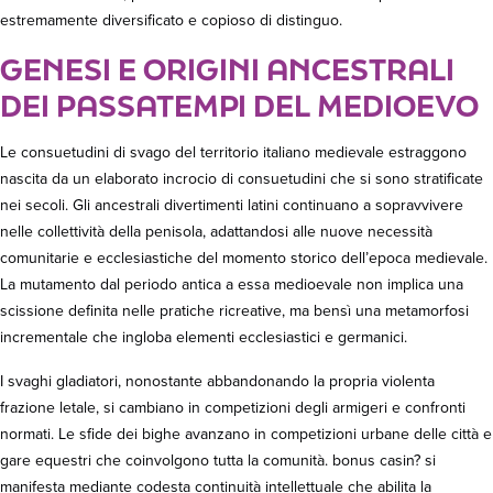
estremamente diversificato e copioso di distinguo.
GENESI E ORIGINI ANCESTRALI
DEI PASSATEMPI DEL MEDIOEVO
Le consuetudini di svago del territorio italiano medievale estraggono
nascita da un elaborato incrocio di consuetudini che si sono stratificate
nei secoli. Gli ancestrali divertimenti latini continuano a sopravvivere
nelle collettività della penisola, adattandosi alle nuove necessità
comunitarie e ecclesiastiche del momento storico dell’epoca medievale.
La mutamento dal periodo antica a essa medioevale non implica una
scissione definita nelle pratiche ricreative, ma bensì una metamorfosi
incrementale che ingloba elementi ecclesiastici e germanici.
I svaghi gladiatori, nonostante abbandonando la propria violenta
frazione letale, si cambiano in competizioni degli armigeri e confronti
normati. Le sfide dei bighe avanzano in competizioni urbane delle città e
gare equestri che coinvolgono tutta la comunità. bonus casin? si
manifesta mediante codesta continuità intellettuale che abilita la