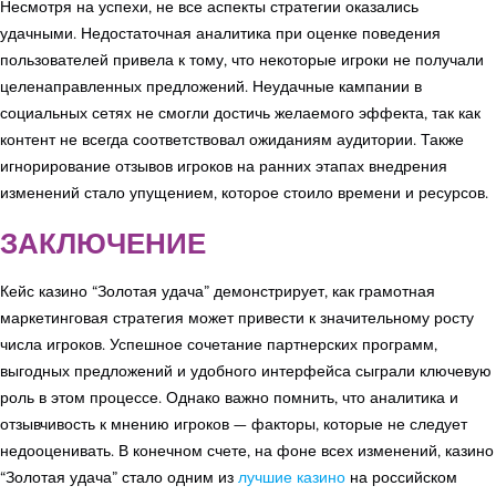
Несмотря на успехи, не все аспекты стратегии оказались
удачными. Недостаточная аналитика при оценке поведения
пользователей привела к тому, что некоторые игроки не получали
целенаправленных предложений. Неудачные кампании в
социальных сетях не смогли достичь желаемого эффекта, так как
контент не всегда соответствовал ожиданиям аудитории. Также
игнорирование отзывов игроков на ранних этапах внедрения
изменений стало упущением, которое стоило времени и ресурсов.
ЗАКЛЮЧЕНИЕ
Кейс казино “Золотая удача” демонстрирует, как грамотная
маркетинговая стратегия может привести к значительному росту
числа игроков. Успешное сочетание партнерских программ,
выгодных предложений и удобного интерфейса сыграли ключевую
роль в этом процессе. Однако важно помнить, что аналитика и
отзывчивость к мнению игроков — факторы, которые не следует
недооценивать. В конечном счете, на фоне всех изменений, казино
“Золотая удача” стало одним из
лучшие казино
на российском