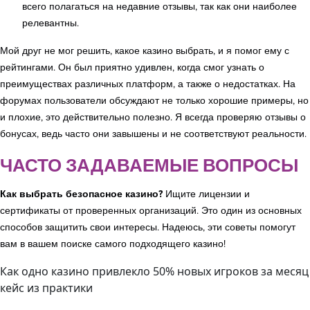
всего полагаться на недавние отзывы, так как они наиболее
релевантны.
Мой друг не мог решить, какое казино выбрать, и я помог ему с
рейтингами. Он был приятно удивлен, когда смог узнать о
преимуществах различных платформ, а также о недостатках. На
форумах пользователи обсуждают не только хорошие примеры, но
и плохие, это действительно полезно. Я всегда проверяю отзывы о
бонусах, ведь часто они завышены и не соответствуют реальности.
ЧАСТО ЗАДАВАЕМЫЕ ВОПРОСЫ
Как выбрать безопасное казино?
Ищите лицензии и
сертификаты от проверенных организаций. Это один из основных
способов защитить свои интересы. Надеюсь, эти советы помогут
вам в вашем поиске самого подходящего казино!
Как одно казино привлекло 50% новых игроков за месяц
кейс из практики