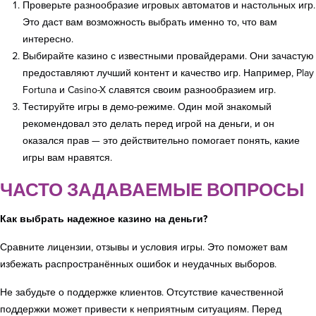
Проверьте разнообразие игровых автоматов и настольных игр.
Это даст вам возможность выбрать именно то, что вам
интересно.
Выбирайте казино с известными провайдерами. Они зачастую
предоставляют лучший контент и качество игр. Например, Play
Fortuna и Casino-X славятся своим разнообразием игр.
Тестируйте игры в демо-режиме. Один мой знакомый
рекомендовал это делать перед игрой на деньги, и он
оказался прав — это действительно помогает понять, какие
игры вам нравятся.
ЧАСТО ЗАДАВАЕМЫЕ ВОПРОСЫ
Как выбрать надежное казино на деньги?
Сравните лицензии, отзывы и условия игры. Это поможет вам
избежать распространённых ошибок и неудачных выборов.
Не забудьте о поддержке клиентов. Отсутствие качественной
поддержки может привести к неприятным ситуациям. Перед