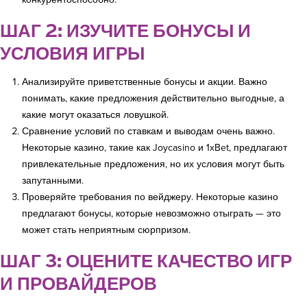
ШАГ 2: ИЗУЧИТЕ БОНУСЫ И
УСЛОВИЯ ИГРЫ
Анализируйте приветственные бонусы и акции. Важно
понимать, какие предложения действительно выгодные, а
какие могут оказаться ловушкой.
Сравнение условий по ставкам и выводам очень важно.
Некоторые казино, такие как Joycasino и 1xBet, предлагают
привлекательные предложения, но их условия могут быть
запутанными.
Проверяйте требования по вейджеру. Некоторые казино
предлагают бонусы, которые невозможно отыграть — это
может стать неприятным сюрпризом.
ШАГ 3: ОЦЕНИТЕ КАЧЕСТВО ИГР
И ПРОВАЙДЕРОВ