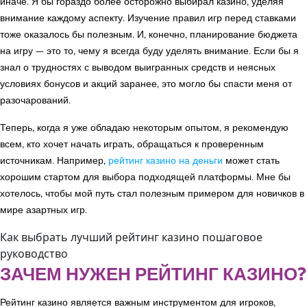
иначе. Я бы гораздо более осторожно выбирал казино, уделяя
внимание каждому аспекту. Изучение правил игр перед ставками
тоже оказалось бы полезным. И, конечно, планирование бюджета
на игру — это то, чему я всегда буду уделять внимание. Если бы я
знал о трудностях с выводом выигранных средств и неясных
условиях бонусов и акций заранее, это могло бы спасти меня от
разочарований.
Теперь, когда я уже обладаю некоторым опытом, я рекомендую
всем, кто хочет начать играть, обращаться к проверенным
источникам. Например,
рейтинг казино на деньги
может стать
хорошим стартом для выбора подходящей платформы. Мне бы
хотелось, чтобы мой путь стал полезным примером для новичков в
мире азартных игр.
Как выбрать лучший рейтинг казино пошаговое
руководство
ЗАЧЕМ НУЖЕН РЕЙТИНГ КАЗИНО?
Рейтинг казино является важным инструментом для игроков,