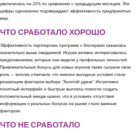
увеличились на 20% по сравнению с предыдущим месяцем. Эти
цифры однозначно подтверждают эффективность предпринятых
мер.
ЧТО СРАБОТАЛО ХОРОШО
Эффективность партнерских программ с блогерами оказалась
значительно выше ожидаемой. Игроки активно интересовались
предложениями, которые они видели у профильных личностей.
Привлекательные бонусы для новых игроков также сыграли свою
роль — многие отмечали, что именно выгодные условия стали
решающим фактором выбора “Золотой удачи”. Интуитивно
понятный интерфейс и быстрые выплаты помогли создать
положительный имидж казино, что в условиях отсутствия
информации о реальных бонусах на рынке стало важным
фактором.
ЧТО НЕ СРАБОТАЛО