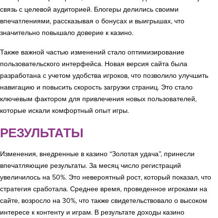
связь с целевой аудиторией. Блогеры делились своими
впечатлениями, рассказывая о бонусах и выигрышах, что
значительно повышало доверие к казино.
Также важной частью изменений стало оптимизирование
пользовательского интерфейса. Новая версия сайта была
разработана с учетом удобства игроков, что позволило улучшить
навигацию и повысить скорость загрузки страниц. Это стало
ключевым фактором для привлечения новых пользователей,
которые искали комфортный опыт игры.
РЕЗУЛЬТАТЫ
Изменения, внедренные в казино “Золотая удача”, принесли
впечатляющие результаты. За месяц число регистраций
увеличилось на 50%. Это невероятный рост, который показал, что
стратегия сработала. Среднее время, проведенное игроками на
сайте, возросло на 30%, что также свидетельствовало о высоком
интересе к контенту и играм. В результате доходы казино