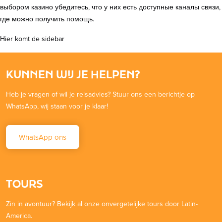
выбором казино убедитесь, что у них есть доступные каналы связи,
где можно получить помощь.
Hier komt de sidebar
KUNNEN WIJ JE HELPEN?
Heb je vragen of wil je reisadvies? Stuur ons een berichtje op
WhatsApp, wij staan voor je klaar!
WhatsApp ons
TOURS
Zin in avontuur? Bekijk al onze onvergetelijke tours door Latin-
America.