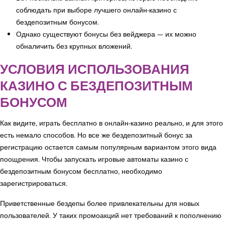
соблюдать при выборе лучшего онлайн-казино с
бездепозитным бонусом.
Однако существуют бонусы без вейджера — их можно
обналичить без крупных вложений.
УСЛОВИЯ ИСПОЛЬЗОВАНИЯ
КАЗИНО С БЕЗДЕПОЗИТНЫМ
БОНУСОМ
Как видите, играть бесплатно в онлайн-казино реально, и для этого
есть немало способов. Но все же бездепозитный бонус за
регистрацию остается самым популярным вариантом этого вида
поощрения. Чтобы запускать игровые автоматы казино с
бездепозитным бонусом бесплатно, необходимо
зарегистрироваться.
Приветственные бездепы более привлекательны для новых
пользователей. У таких промоакций нет требований к пополнению