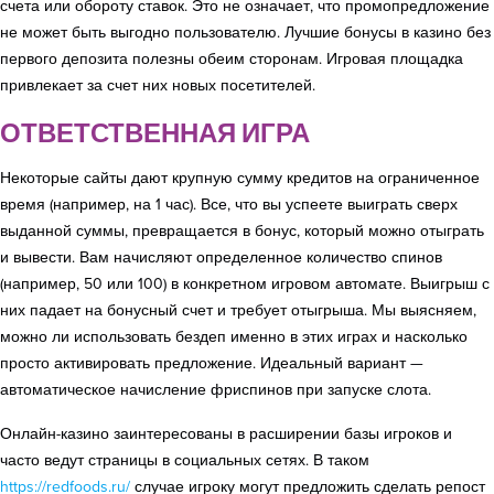
счета или обороту ставок. Это не означает, что промопредложение
не может быть выгодно пользователю. Лучшие бонусы в казино без
первого депозита полезны обеим сторонам. Игровая площадка
привлекает за счет них новых посетителей.
ОТВЕТСТВЕННАЯ ИГРА
Некоторые сайты дают крупную сумму кредитов на ограниченное
время (например, на 1 час). Все, что вы успеете выиграть сверх
выданной суммы, превращается в бонус, который можно отыграть
и вывести. Вам начисляют определенное количество спинов
(например, 50 или 100) в конкретном игровом автомате. Выигрыш с
них падает на бонусный счет и требует отыгрыша. Мы выясняем,
можно ли использовать бездеп именно в этих играх и насколько
просто активировать предложение. Идеальный вариант —
автоматическое начисление фриспинов при запуске слота.
Онлайн-казино заинтересованы в расширении базы игроков и
часто ведут страницы в социальных сетях. В таком
https://redfoods.ru/
случае игроку могут предложить сделать репост