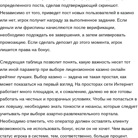
определенного поста, сделав подтверждающий скриншот.
Независимо от того, приведет пост новых пользователей в казино
или нет, игрок получит награду за выполненное задание. Если
деньги или фриспины начисляются после верификации,
необходимо подождать ее завершения, а затем активировать
промоакцию. Если сделать депозит до этого момента, игрок
лишится права на бонус.
Следующая таблица позволит понять, какую важность несет тот
или иной параметр при выборе лицензионное казино онлайн
рейтинг лучших. Выбор казино — задача не такая простая, как
может показаться на первый взгляд. На просторах сети Интернет
работает много площадок, и, к сожалению, далеко не все готовы
работать на честных и прозрачных условиях. Чтобы не попасться в
их ловушку, необходимо знать тонкости и нюансы, которые следует
учитывать при выборе азартно-развлекательного портала.
Необходимо отметить, что оператор должен оставлять клиенту
возможность не использовать бонус, если он не хочет. Чем выше
статус игрока в системе, тем, соответственно, больше процент.