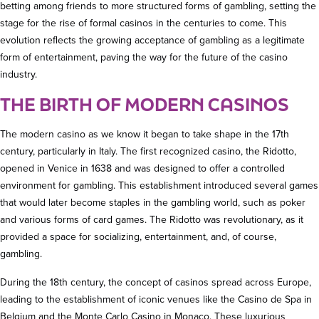
betting among friends to more structured forms of gambling, setting the
stage for the rise of formal casinos in the centuries to come. This
evolution reflects the growing acceptance of gambling as a legitimate
form of entertainment, paving the way for the future of the casino
industry.
THE BIRTH OF MODERN CASINOS
The modern casino as we know it began to take shape in the 17th
century, particularly in Italy. The first recognized casino, the Ridotto,
opened in Venice in 1638 and was designed to offer a controlled
environment for gambling. This establishment introduced several games
that would later become staples in the gambling world, such as poker
and various forms of card games. The Ridotto was revolutionary, as it
provided a space for socializing, entertainment, and, of course,
gambling.
During the 18th century, the concept of casinos spread across Europe,
leading to the establishment of iconic venues like the Casino de Spa in
Belgium and the Monte Carlo Casino in Monaco. These luxurious