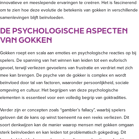
innovatieve en meeslepende ervaringen te creëren. Het is fascinerend
om te zien hoe deze evolutie de betekenis van gokken in verschillende
samenlevingen blijft beïnvloeden.
DE PSYCHOLOGISCHE ASPECTEN
VAN GOKKEN
Gokken roept een scala aan emoties en psychologische reacties op bij
spelers. De spanning van het winnen kan leiden tot een euforisch
gevoel, terwijl verliezen gevoelens van frustratie en verdriet met zich
mee kan brengen. De psyche van de gokker is complex en wordt
beïnvloed door tal van factoren, waaronder persoonlijkheid, sociale
omgeving en cultuur. Het begrijpen van deze psychologische
elementen is essentieel voor een volledig begrip van goktradities.
Verder zijn er concepten zoals “gambler’s fallacy”, waarbij spelers
geloven dat de kans op winst toeneemt na een reeks verliezen. Dit
soort denkwijzen kan de manier waarop mensen met gokken omgaan
sterk beïnvloeden en kan leiden tot problematisch gokgedrag. Dit