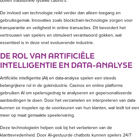
boven traditionele fysieke casino’s.
De invloed van technologie reikt verder dan alleen toegang en
gebruiksgemak. Innovaties zoals blockchain-technologie zorgen voor
transparantie en veiligheid in online transacties. Dit bevordert het
vertrouwen van spelers en stimuleert verantwoord gokken, wat
essentieel is in deze snel evoluerende industrie.
DE ROL VAN ARTIFICIËLE
INTELLIGENTIE EN DATA-ANALYSE
Artificiële intelligentie (AI) en data-analyse spelen een steeds
belangrijkere rol in de gokindustrie. Casinos en online platforms
gebruiken AI om spelersgedrag te analyseren en gepersonaliseerde
aanbiedingen te doen. Door het verzamelen en interpreteren van data
kunnen ze inspelen op de voorkeuren van hun klanten, wat leidt tot een
meer op maat gemaakte speelervaring.
Deze technologieën helpen ook bij het verbeteren van de
klanttevredenheid. Door AI-gestuurde chatbots kunnen spelers 24/7