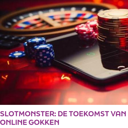
SLOTMONSTER: DE TOEKOMST VAN
ONLINE GOKKEN