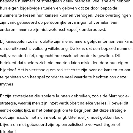
bepaalde nummers of strategieën geluk brengen. Veel spelers hebben
hun eigen bijgelovige rituelen en geloven dat ze door bepaalde
nummers te kiezen hun kansen kunnen verhogen. Deze overtuigingen
zijn vaak gebaseerd op persoonlijke ervaringen of verhalen van
anderen, maar ze zijn niet wetenschappelijk onderbouwd.
Bij kansspelen zoals roulette zijn alle nummers gelijk in termen van kans
en de uitkomst is volledig willekeurig. De kans dat een bepaald nummer
valt, verandert niet, ongeacht hoe vaak het eerder is gevallen. Dit
betekent dat spelers zich niet moeten laten misleiden door hun eigen
bijgeloof. Het is verstandig om realistisch te zijn over de kansen en om
te genieten van het spel zonder te veel waarde te hechten aan deze
mythes.
Er zijn strategieën die spelers kunnen gebruiken, zoals de Martingale-
strategie, waarbij men zijn inzet verdubbelt na elke verlies. Hoewel dit
aantrekkelijk lijkt, is het belangrijk om te begrijpen dat deze strategie
ook zijn risico’s met zich meebrengt. Uiteindelijk moet gokken leuk
blijven en niet gebaseerd zijn op onrealistische verwachtingen of
bijgeloof.