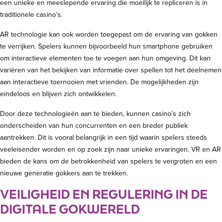
een unieke en meeslepende ervaring die moeilijk te repliceren is in
traditionele casino’s.
AR technologie kan ook worden toegepast om de ervaring van gokken
te verrijken. Spelers kunnen bijvoorbeeld hun smartphone gebruiken
om interactieve elementen toe te voegen aan hun omgeving. Dit kan
variëren van het bekijken van informatie over spellen tot het deelnemen
aan interactieve toernooien met vrienden. De mogelijkheden zijn
eindeloos en blijven zich ontwikkelen.
Door deze technologieën aan te bieden, kunnen casino’s zich
onderscheiden van hun concurrenten en een breder publiek
aantrekken. Dit is vooral belangrijk in een tijd waarin spelers steeds
veeleisender worden en op zoek zijn naar unieke ervaringen. VR en AR
bieden de kans om de betrokkenheid van spelers te vergroten en een
nieuwe generatie gokkers aan te trekken.
VEILIGHEID EN REGULERING IN DE
DIGITALE GOKWERELD