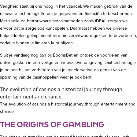
Veiligheid staat bij ons hoog in het vaandel. We maken gebruik van de
nieuwste technologieën om je gegevens en financiën te beschermen.
Met snelle en betrouwbare betaalmethoden zoals iDEAL zorgen we
ervoor dat je zorgeloos kunt spelen. Daarnaast hebben we diverse
hulpmiddelen geïmplementeerd om verantwoord gokken te bevorderen,
zodat je binnen je limieten kunt blijven.
Sluit je vandaag nog aan bij BoomsBet en ontdek de voordelen van
online gokken in een veilige en innovatieve omgeving. Laat technologie
je helpen bij het verbeteren van je speelervaring en geniet van de
spanning van de casinospellen waar je ook bent.
The evolution of casinos a historical journey through
entertainment and chance
The evolution of casinos a historical journey through entertainment and
chance
THE ORIGINS OF GAMBLING