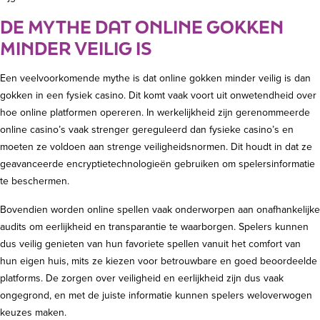
DE MYTHE DAT ONLINE GOKKEN
MINDER VEILIG IS
Een veelvoorkomende mythe is dat online gokken minder veilig is dan
gokken in een fysiek casino. Dit komt vaak voort uit onwetendheid over
hoe online platformen opereren. In werkelijkheid zijn gerenommeerde
online casino’s vaak strenger gereguleerd dan fysieke casino’s en
moeten ze voldoen aan strenge veiligheidsnormen. Dit houdt in dat ze
geavanceerde encryptietechnologieën gebruiken om spelersinformatie
te beschermen.
Bovendien worden online spellen vaak onderworpen aan onafhankelijke
audits om eerlijkheid en transparantie te waarborgen. Spelers kunnen
dus veilig genieten van hun favoriete spellen vanuit het comfort van
hun eigen huis, mits ze kiezen voor betrouwbare en goed beoordeelde
platforms. De zorgen over veiligheid en eerlijkheid zijn dus vaak
ongegrond, en met de juiste informatie kunnen spelers weloverwogen
keuzes maken.