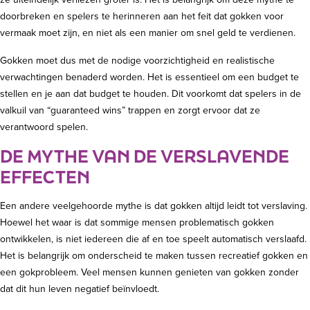
doorbreken en spelers te herinneren aan het feit dat gokken voor
vermaak moet zijn, en niet als een manier om snel geld te verdienen.
Gokken moet dus met de nodige voorzichtigheid en realistische
verwachtingen benaderd worden. Het is essentieel om een budget te
stellen en je aan dat budget te houden. Dit voorkomt dat spelers in de
valkuil van “guaranteed wins” trappen en zorgt ervoor dat ze
verantwoord spelen.
DE MYTHE VAN DE VERSLAVENDE
EFFECTEN
Een andere veelgehoorde mythe is dat gokken altijd leidt tot verslaving.
Hoewel het waar is dat sommige mensen problematisch gokken
ontwikkelen, is niet iedereen die af en toe speelt automatisch verslaafd.
Het is belangrijk om onderscheid te maken tussen recreatief gokken en
een gokprobleem. Veel mensen kunnen genieten van gokken zonder
dat dit hun leven negatief beïnvloedt.