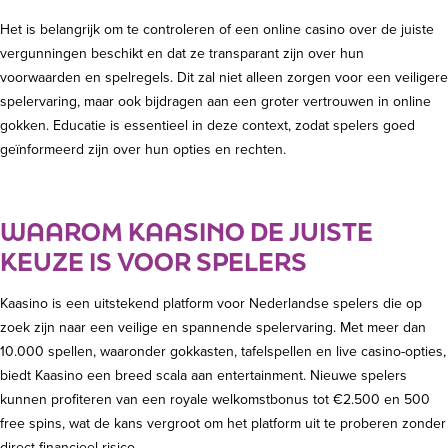
Het is belangrijk om te controleren of een online casino over de juiste
vergunningen beschikt en dat ze transparant zijn over hun
voorwaarden en spelregels. Dit zal niet alleen zorgen voor een veiligere
spelervaring, maar ook bijdragen aan een groter vertrouwen in online
gokken. Educatie is essentieel in deze context, zodat spelers goed
geïnformeerd zijn over hun opties en rechten.
WAAROM KAASINO DE JUISTE
KEUZE IS VOOR SPELERS
Kaasino is een uitstekend platform voor Nederlandse spelers die op
zoek zijn naar een veilige en spannende spelervaring. Met meer dan
10.000 spellen, waaronder gokkasten, tafelspellen en live casino-opties,
biedt Kaasino een breed scala aan entertainment. Nieuwe spelers
kunnen profiteren van een royale welkomstbonus tot €2.500 en 500
free spins, wat de kans vergroot om het platform uit te proberen zonder
direct financieel risico.