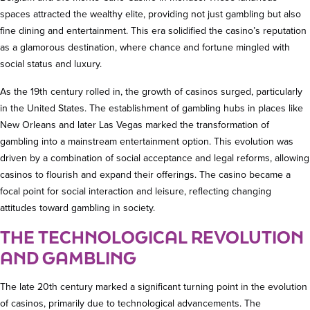
spaces attracted the wealthy elite, providing not just gambling but also
fine dining and entertainment. This era solidified the casino’s reputation
as a glamorous destination, where chance and fortune mingled with
social status and luxury.
As the 19th century rolled in, the growth of casinos surged, particularly
in the United States. The establishment of gambling hubs in places like
New Orleans and later Las Vegas marked the transformation of
gambling into a mainstream entertainment option. This evolution was
driven by a combination of social acceptance and legal reforms, allowing
casinos to flourish and expand their offerings. The casino became a
focal point for social interaction and leisure, reflecting changing
attitudes toward gambling in society.
THE TECHNOLOGICAL REVOLUTION
AND GAMBLING
The late 20th century marked a significant turning point in the evolution
of casinos, primarily due to technological advancements. The