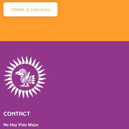
Ontdek al onze tours
CONTACT
No Hay Vida Mejor