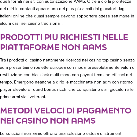
quelli forniti nei siti con autorizzazione AAMS. Oltre a cio la prontezza
dei ritiri in contanti appare uno dei plus piu amati dai giocatori dagli
italiani online che quasi sempre devono sopportare attese settimane in
alcuni casi nei casino tradizionali.
PRODOTTI PIU RICHIESTI NELLE
PIATTAFORME NON AAMS
Tra i prodotti di casino nettamente ricercati nei casino top casino senza
adm presentiamo roulette europea con modalita assolutamente valori di
restituzione con blackjack multi-mano con payout tecniche efficaci nel
tempo. Emergono neanche a dirlo le macchinette non adm con ritorno
player elevato e round bonus ricchi che conquistano sia i giocatori alle
prime armi sia i veterani.
METODI VELOCI DI PAGAMENTO
NEI CASINO NON AAMS
Le soluzioni non aams offrono una selezione estesa di strumenti