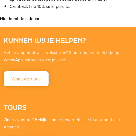
Cashback fino 10% sulle perdite.
Hier komt de sidebar
KUNNEN WIJ JE HELPEN?
Heb je vragen of wil je reisadvies? Stuur ons een berichtje op
WhatsApp, wij staan voor je klaar!
WhatsApp ons
TOURS
Zin in avontuur? Bekijk al onze onvergetelijke tours door Latin-
America.