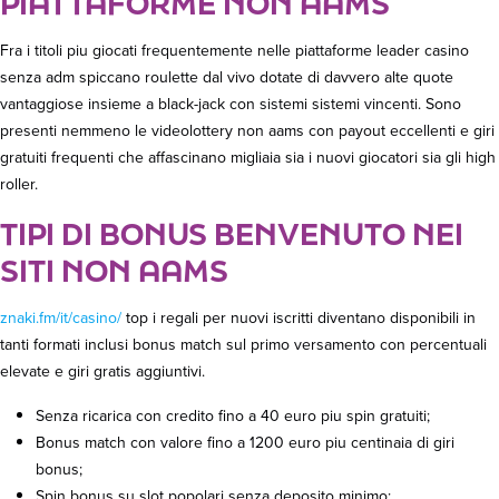
PIATTAFORME NON AAMS
Fra i titoli piu giocati frequentemente nelle piattaforme leader casino
senza adm spiccano roulette dal vivo dotate di davvero alte quote
vantaggiose insieme a black-jack con sistemi sistemi vincenti. Sono
presenti nemmeno le videolottery non aams con payout eccellenti e giri
gratuiti frequenti che affascinano migliaia sia i nuovi giocatori sia gli high
roller.
TIPI DI BONUS BENVENUTO NEI
SITI NON AAMS
znaki.fm/it/casino/
top i regali per nuovi iscritti diventano disponibili in
tanti formati inclusi bonus match sul primo versamento con percentuali
elevate e giri gratis aggiuntivi.
Senza ricarica con credito fino a 40 euro piu spin gratuiti;
Bonus match con valore fino a 1200 euro piu centinaia di giri
bonus;
Spin bonus su slot popolari senza deposito minimo;