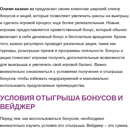
Олимп казино кз
предлагает своим клиентам широкий спектр
бонусов и акций, которые позволяют увеличить шансы на выигрыш
и сделать игровой процесс еще более увлекательным. Новым
игрокам предоставляется приветственный бонус, который обычно
включает в себя денежный бонус и бесплатные вращения. Кроме
того, казино регулярно проводит различные акции, такие как
турниры, розыгрыши призов и программы лояльности. Бонусы и
акции помогают игрокам получить дополнительные возможности
для выигрыша и увеличить свой игровой баланс. Важно
внимательно ознакомиться с условиями получения и отыгрыша
бонусов, чтобы избежать недоразумений и максимально
использовать предлагаемые преимущества.
УСЛОВИЯ ОТЫГРЫША БОНУСОВ И
ВЕЙДЖЕР
Перед тем, как воспользоваться бонусом, необходимо
внимательно изучить условия его отыгрыша. Вейджер – это сумма,