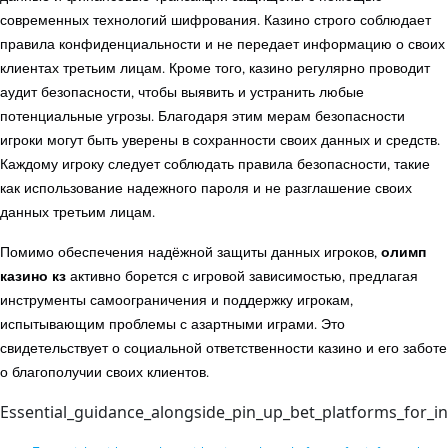
современных технологий шифрования. Казино строго соблюдает
правила конфиденциальности и не передает информацию о своих
клиентах третьим лицам. Кроме того, казино регулярно проводит
аудит безопасности, чтобы выявить и устранить любые
потенциальные угрозы. Благодаря этим мерам безопасности
игроки могут быть уверены в сохранности своих данных и средств.
Каждому игроку следует соблюдать правила безопасности, такие
как использование надежного пароля и не разглашение своих
данных третьим лицам.
Помимо обеспечения надёжной защиты данных игроков,
олимп
казино кз
активно борется с игровой зависимостью, предлагая
инструменты самоограничения и поддержку игрокам,
испытывающим проблемы с азартными играми. Это
свидетельствует о социальной ответственности казино и его заботе
о благополучии своих клиентов.
Essential_guidance_alongside_pin_up_bet_platforms_for_