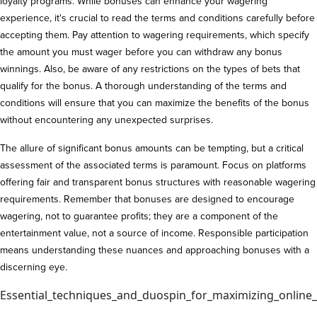
loyalty programs. While bonuses can enhance your wagering
experience, it's crucial to read the terms and conditions carefully before
accepting them. Pay attention to wagering requirements, which specify
the amount you must wager before you can withdraw any bonus
winnings. Also, be aware of any restrictions on the types of bets that
qualify for the bonus. A thorough understanding of the terms and
conditions will ensure that you can maximize the benefits of the bonus
without encountering any unexpected surprises.
The allure of significant bonus amounts can be tempting, but a critical
assessment of the associated terms is paramount. Focus on platforms
offering fair and transparent bonus structures with reasonable wagering
requirements. Remember that bonuses are designed to encourage
wagering, not to guarantee profits; they are a component of the
entertainment value, not a source of income. Responsible participation
means understanding these nuances and approaching bonuses with a
discerning eye.
Essential_techniques_and_duospin_for_maximizing_online_c