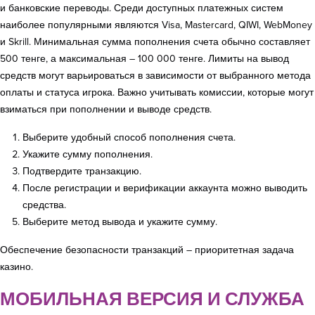
и банковские переводы. Среди доступных платежных систем
наиболее популярными являются Visa, Mastercard, QIWI, WebMoney
и Skrill. Минимальная сумма пополнения счета обычно составляет
500 тенге, а максимальная – 100 000 тенге. Лимиты на вывод
средств могут варьироваться в зависимости от выбранного метода
оплаты и статуса игрока. Важно учитывать комиссии, которые могут
взиматься при пополнении и выводе средств.
Выберите удобный способ пополнения счета.
Укажите сумму пополнения.
Подтвердите транзакцию.
После регистрации и верификации аккаунта можно выводить
средства.
Выберите метод вывода и укажите сумму.
Обеспечение безопасности транзакций – приоритетная задача
казино.
МОБИЛЬНАЯ ВЕРСИЯ И СЛУЖБА