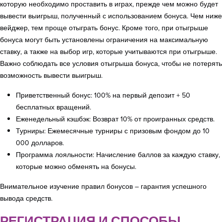
которую необходимо проставить в играх, прежде чем можно будет
вывести выигрыш, полученный с использованием бонуса. Чем ниже
вейджер, тем проще отыграть бонус. Кроме того, при отыгрыше
бонуса могут быть установлены ограничения на максимальную
ставку, а также на выбор игр, которые учитываются при отыгрыше.
Важно соблюдать все условия отыгрыша бонуса, чтобы не потерять
возможность вывести выигрыш.
Приветственный бонус: 100% на первый депозит + 50
бесплатных вращений.
Еженедельный кэшбэк: Возврат 10% от проигранных средств.
Турниры: Ежемесячные турниры с призовым фондом до 10
000 долларов.
Программа лояльности: Начисление баллов за каждую ставку,
которые можно обменять на бонусы.
Внимательное изучение правил бонусов – гарантия успешного
вывода средств.
РЕГИСТРАЦИЯ И СПОСОБЫ