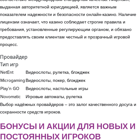
выданная авторитетной юрисдикцией, является важным
показателем надежности и безопасности онлайн-казино. Наличие
лицензии означает, что казино соблюдает строгие правила и
требования, установленные регулирующим органом, и обязано
предоставлять своим клиентам честный и прозрачный игровой
процесс.
Провайдер
Тип игр
NetEnt
Видеослоты, рулетка, блэкджек
Microgaming
Видеослоты, покер, блэкджек
Play’n GO
Видеослоты, настольные игры
Novomatic
Игровые автоматы, рулетка
Выбор надёжных провайдеров – это залог качественного досуга и
сохранности средств игроков.
БОНУСЫ И АКЦИИ ДЛЯ НОВЫХ И
ПОСТОЯННЫХ ИГРОКОВ