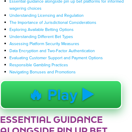
Essential guidance alongside pin up bet platforms for informed
wagering choices
Understanding Licensing and Regulation
The Importance of Jurisdictional Considerations
Exploring Available Betting Options
Understanding Different Bet Types
Assessing Platform Security Measures
Data Encryption and Two-Factor Authentication
Evaluating Customer Support and Payment Options
Responsible Gambling Practices
Navigating Bonuses and Promotions
🔥 Play ▶️
ESSENTIAL GUIDANCE
ALONGSIDE PIN UP BET