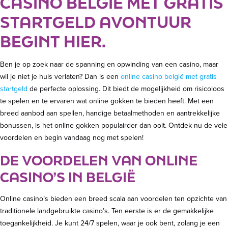
CASINO BELGIË MET GRATIS
STARTGELD AVONTUUR
BEGINT HIER.
Ben je op zoek naar de spanning en opwinding van een casino, maar
wil je niet je huis verlaten? Dan is een
online casino belgië met gratis
startgeld
de perfecte oplossing. Dit biedt de mogelijkheid om risicoloos
te spelen en te ervaren wat online gokken te bieden heeft. Met een
breed aanbod aan spellen, handige betaalmethoden en aantrekkelijke
bonussen, is het online gokken populairder dan ooit. Ontdek nu de vele
voordelen en begin vandaag nog met spelen!
DE VOORDELEN VAN ONLINE
CASINO’S IN BELGIË
Online casino’s bieden een breed scala aan voordelen ten opzichte van
traditionele landgebruikte casino’s. Ten eerste is er de gemakkelijke
toegankelijkheid. Je kunt 24/7 spelen, waar je ook bent, zolang je een