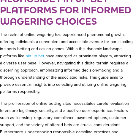
PLATFORMS FOR INFORMED
WAGERING CHOICES
The realm of online wagering has experienced phenomenal growth,
offering individuals a convenient and accessible avenue for participating
in sports betting and casino games. Within this dynamic landscape,
platforms like
pin up bet
have emerged as prominent players, attracting
a diverse user base. However, navigating this digital terrain requires a
discerning approach, emphasizing informed decision-making and a
thorough understanding of the associated risks. This guide aims to
provide essential insights into selecting and utilizing online wagering
platforms responsibly.
The proliferation of online betting sites necessitates careful evaluation
to ensure legitimacy, security, and a positive user experience. Factors
such as licensing, regulatory compliance, payment options, customer
support, and the variety of offered bets are crucial considerations.
Furthermore, understanding responsible gambling practices and