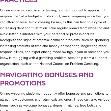
Online wagering can be entertaining, but it’s important to approach it
responsibly. Set a budget and stick to it, never wagering more than you
can afford to lose. Avoid chasing losses, as this can lead to a cycle of
increasing debt and frustration. Take regular breaks from wagering and
avoid letting it interfere with your personal or professional life.
Recognize the signs of potential gambling problems, such as spending
increasing amounts of time and money on wagering, neglecting other
responsibilities, and experiencing mood swings. If you or someone you
know is struggling with a gambling problem, seek help from a support
organization, such as the National Council on Problem Gambling.
NAVIGATING BONUSES AND
PROMOTIONS
Online wagering platforms frequently offer bonuses and promotions to
attract new customers and retain existing ones. These can take various
forms, such as welcome bonuses, deposit matches, free bets, and