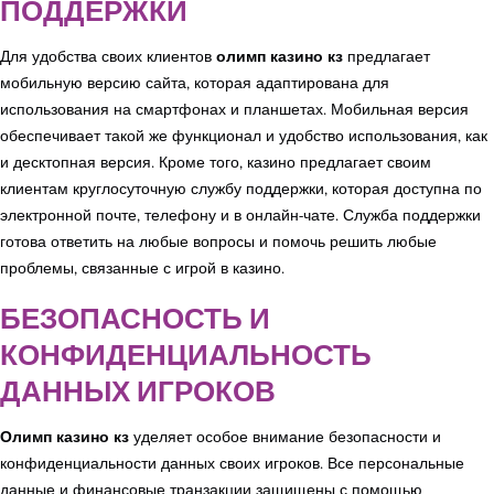
ПОДДЕРЖКИ
Для удобства своих клиентов
олимп казино кз
предлагает
мобильную версию сайта, которая адаптирована для
использования на смартфонах и планшетах. Мобильная версия
обеспечивает такой же функционал и удобство использования, как
и десктопная версия. Кроме того, казино предлагает своим
клиентам круглосуточную службу поддержки, которая доступна по
электронной почте, телефону и в онлайн-чате. Служба поддержки
готова ответить на любые вопросы и помочь решить любые
проблемы, связанные с игрой в казино.
БЕЗОПАСНОСТЬ И
КОНФИДЕНЦИАЛЬНОСТЬ
ДАННЫХ ИГРОКОВ
Олимп казино кз
уделяет особое внимание безопасности и
конфиденциальности данных своих игроков. Все персональные
данные и финансовые транзакции защищены с помощью