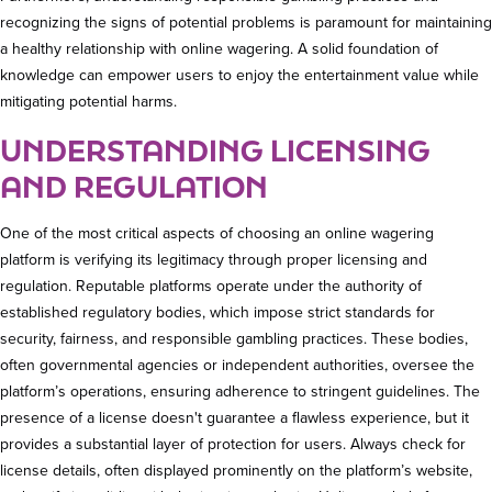
recognizing the signs of potential problems is paramount for maintaining
a healthy relationship with online wagering. A solid foundation of
knowledge can empower users to enjoy the entertainment value while
mitigating potential harms.
UNDERSTANDING LICENSING
AND REGULATION
One of the most critical aspects of choosing an online wagering
platform is verifying its legitimacy through proper licensing and
regulation. Reputable platforms operate under the authority of
established regulatory bodies, which impose strict standards for
security, fairness, and responsible gambling practices. These bodies,
often governmental agencies or independent authorities, oversee the
platform’s operations, ensuring adherence to stringent guidelines. The
presence of a license doesn't guarantee a flawless experience, but it
provides a substantial layer of protection for users. Always check for
license details, often displayed prominently on the platform’s website,