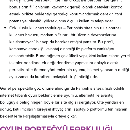
yaklaşım, üye perspektifinden ek dikkat ise beraberinde getirir:
bonusların fiilî anlamını kavramak gereği olarak detayları kontrol
etmek birlikte beklentiyi gerçekçi konumlandırmak gerekir. Yani
potansiyel olasılığı yüksek, ama ölçülü kullanım talep eder.
Çok uluslu kullanıcı topluluğu – Paribahis sitesinin uluslararası
kullanıcı havuzu, markanın “sınırlı bir ülkenin davranışlarına
kısıtlanmayan” bir yapıda hareket ettiğini yansıtır. Bu profil,
kampanya esnekliği, avantaj dinamiği ile platform canlılığını
canlandırabilir. Buna rağmen çok ülkeli yapı, kimi kullanıcıların yerel
talepler nezdinde ek değerlendirme yapmasını dolaylı olarak
gerektirebilir: ödeme yöntemlerinin uyumu, hizmet yapısının netliği
aynı zamanda kuralların anlaşılabilirliği niteliğinde.
Genel perspektifle göz önüne alındığında Paribahis sitesi; hızlı odaklı
internet tabanlı oyun beklentilerine uyumlu, alternatif ile avantaj
bolluğuyla belirginleşen böyle bir site algısı sergiliyor. Öte yandan en
sonuç, katılımcıların bireysel ihtiyaçlarını saptayıp platformu tanımlanan
beklentilerle karşılaştırmasıyla ortaya çıkar.
OYUN PORTFÖYÜ FARKLILIĞI