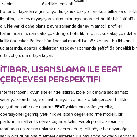
kazanır
izlenimi
özellikle temkinli
Bu tür bir kıyaslama gösteriyor ki, çabuk bakiye hareketi, bilhassa sürekli
ile bilinçli deneyim yaşayan kullanıcılar açısından net bu tür bir üstünlük
dır. Ne var ki daha plansız aynı zamanda deneyim amaçlı profiller
bakımından hızdan daha çok denge, belirlilik ile pürüzsüz akış çok daha
kritik öne çıkar. Paribahis’ın finansal modeli ise söz konusu bu iki temel
uç arasında, abartılı iddialardan uzak aynı zamanda şeffaflığa öncelikli bir
orta yol çözüm ortaya koyar.
İTIBAR, LISANSLAMA ILE EEAT
ÇERÇEVESI PERSPEKTIFI
İnternet tabanlı oyun sitelerinde istikrar, izole bir detayla sağlanmaz;
yasal yetkilendirme, veri mahremiyeti ve netlik ortak çerçeve birlikte
çalıştığında ağırlık oluşturur. EEAT yaklaşımı (profesyonellik,
operasyonel geçmiş, yetkinlik ve itibar) değerlendirme modeli, bir
platformun salt anlık olarak dışında, kalıcı vadeli profil etkileşimleri
tarafından eş zamanlı olarak ne derecede güçlü böyle bir dayanağa
sahip olduğunu analiz etmeyi destekler. Bu bağlamda noktada Paribahis