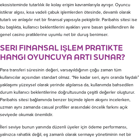
ekosisteminde tutarlılık ile kolay erişim kavramlarıyla ayrışır. Oyuncu
istikrar algısı, kısa vadeli çabuk işlemlerden ötesinde, devamlı olarak
tutarlı ve anlaşılır net bir finansal yapısıyla pekiştirilir. Paribahis sitesi ise
bu başlıkta, kullanıcı beklentilerini ayakları yere basan şekillendiren ile
genel casino pratiklerine uyumlu net bir duruş benimser.
SERI FINANSAL IŞLEM PRATIKTE
HANGI OYUNCUYA ARTI SUNAR?
Para transferi süresinin değeri, varsayıldığının çoğu zaman tüm
kullanıcılar açısından standart olmaz. “Ne kadar seri, aynı oranda faydalı”
yaklaşımı yüzeysel olarak yerinde algılansa da, kullanımda bahsedilen
durum kullanıcı beklentilerine doğrultusunda çeşitli değerler oluşturur.
Paribahis sitesi bağlamında benzer biçimde işlem akışını incelerken,
uzman aynı zamanda casual profiller arasındaki öncelik farkını açık
seviyede okumak önemlidir.
İleri seviye bunun yanında düzenli üyeler için ödeme performansı,
yalnızca rahatlık değil, eş zamanlı olarak sermaye yönetiminin net bir