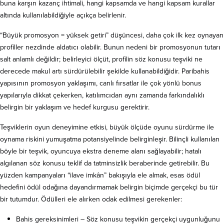
buna karşın kazanç ihtimali, hangi kapsamda ve hangi kapsam kurallar
altında kullanılabildiğiyle açıkça belirlenir.
“Büyük promosyon = yüksek getiri” düşüncesi, daha çok ilk kez oynayan
profiller nezdinde aldatıcı olabilir. Bunun nedeni bir promosyonun tutarı
salt anlamlı değildir; belirleyici ölçüt, profilin söz konusu teşviki ne
derecede makul artı sürdürülebilir şekilde kullanabildiğidir. Paribahis
yapısının promosyon yaklaşımı, canlı fırsatlar ile çok yönlü bonus
yapılarıyla dikkat çekerken, katılımcıdan aynı zamanda farkındalıklı
belirgin bir yaklaşım ve hedef kurgusu gerektirir.
Teşviklerin oyun deneyimine etkisi, büyük ölçüde oyunu sürdürme ile
oynama riskini yumuşatma potansiyelinde belirginleşir. Bilinçli kullanılan
böyle bir teşvik, oyuncuya ekstra deneme alanı sağlayabilir; hatalı
algılanan söz konusu teklif da tatminsizlik beraberinde getirebilir. Bu
yüzden kampanyaları “ilave imkân” bakışıyla ele almak, esas ödül
hedefini ödül odağına dayandırmamak belirgin biçimde gerçekçi bu tür
bir tutumdur. Ödülleri ele alırken odak edilmesi gerekenler:
Bahis gereksinimleri – Söz konusu teşvikin gerçekçi uygunluğunu