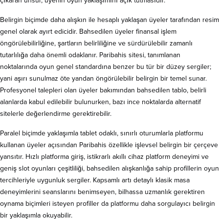
çıkaran unsur, üyenin oyun yaklaşımını açık tutmasıdır.
Belirgin biçimde daha alışkın ile hesaplı yaklaşan üyeler tarafından resim
genel olarak ayırt edicidir. Bahsedilen üyeler finansal işlem
öngörülebilirliğine, şartların belirliliğine ve sürdürülebilir zamanlı
tutarlılığa daha önemli odaklanır. Paribahis sitesi, tanımlanan
noktalarında oyun genel standardına benzer bu tür bir düzey sergiler;
yani aşırı sunulmaz öte yandan öngörülebilir belirgin bir temel sunar.
Profesyonel talepleri olan üyeler bakımından bahsedilen tablo, belirli
alanlarda kabul edilebilir bulunurken, bazı ince noktalarda alternatif
sitelerle değerlendirme gerektirebilir.
Paralel biçimde yaklaşımla tablet odaklı, sınırlı oturumlarla platformu
kullanan üyeler açısından Paribahis özellikle işlevsel belirgin bir çerçeve
yansıtır. Hızlı platforma giriş, istikrarlı akıllı cihaz platform deneyimi ve
geniş slot oyunları çeşitliliği, bahsedilen alışkanlığa sahip profillerin oyun
tercihleriyle uygunluk sergiler. Kapsamlı artı detaylı klasik masa
deneyimlerini seanslarını benimseyen, bilhassa uzmanlık gerektiren
oynama biçimleri isteyen profiller da platformu daha sorgulayıcı belirgin
bir yaklaşımla okuyabilir.