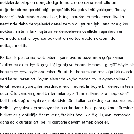
noktalarda talepleri dengelediği ile nerelerde daha kontrollü bir
değerlendirme gerektirdiği gerçeğidir. Bu çok yönlü yaklaşım, “kolay
kazanç” söyleminden öncelikle, bilinçli hareket etmek arayan üyeler
nezdinde daha dengeleyici genel zemin oluşturur. İşbu analizde çıkış
noktası, sistemi farklılaştıran ve dengeleyen özellikleri aşırılığa yer
vermeden, sahici oyuncu beklentileri ve tecrübeleri ekseninde
netleştirmektir.
Paribahis platformu, web tabanlı şans oyunu pazarında çoğu zaman
“kullanımı akıcı, içerik çeşitliliği geniş ve bonus temposu güçlü” böyle bir
konum çerçevesiyle öne çıkar. Bu tür bir konumlandırma, ağırlıklı olarak
seri karar veren artı “oyun alanında kaybolmadan oyun oynayabilmek”
tercih eden ziyaretçiler nezdinde tercih edilebilir böyle bir deneyim tesis
eder. Öte yandan genel bir tanımlamayla “tüm kullanıcılara hitap eder”
belirtmek doğru sayılmaz; sebebiyle tüm kullanıcı özdeş sonucu aramaz.
Belirli üye yüksek promosyonların ardındadır, bazı para çekme süresine
birlikte erişilebilirliğe önem verir, ötekiler özellikle ölçülü, aynı zamanda
daha açık kurallar artı belirli kısıtlarla devam etmek önceler.