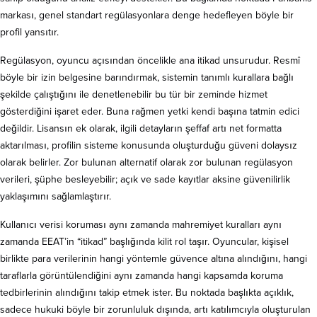
markası, genel standart regülasyonlara denge hedefleyen böyle bir
profil yansıtır.
Regülasyon, oyuncu açısından öncelikle ana itikad unsurudur. Resmî
böyle bir izin belgesine barındırmak, sistemin tanımlı kurallara bağlı
şekilde çalıştığını ile denetlenebilir bu tür bir zeminde hizmet
gösterdiğini işaret eder. Buna rağmen yetki kendi başına tatmin edici
değildir. Lisansın ek olarak, ilgili detayların şeffaf artı net formatta
aktarılması, profilin sisteme konusunda oluşturduğu güveni dolaysız
olarak belirler. Zor bulunan alternatif olarak zor bulunan regülasyon
verileri, şüphe besleyebilir; açık ve sade kayıtlar aksine güvenilirlik
yaklaşımını sağlamlaştırır.
Kullanıcı verisi koruması aynı zamanda mahremiyet kuralları aynı
zamanda EEAT’in “itikad” başlığında kilit rol taşır. Oyuncular, kişisel
birlikte para verilerinin hangi yöntemle güvence altına alındığını, hangi
taraflarla görüntülendiğini aynı zamanda hangi kapsamda koruma
tedbirlerinin alındığını takip etmek ister. Bu noktada başlıkta açıklık,
sadece hukuki böyle bir zorunluluk dışında, artı katılımcıyla oluşturulan