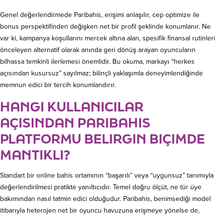
Genel değerlendirmede Paribahis, erişimi anlaşılır, cep optimize ile
bonus perspektifinden değişken net bir profil şeklinde konumlanır. Ne
var ki, kampanya koşullarını mercek altına alan, spesifik finansal rutinleri
önceleyen alternatif olarak anında geri dönüş arayan oyuncuların
bilhassa temkinli ilerlemesi önemlidir. Bu okuma, markayı “herkes
açısından kusursuz” sayılmaz; bilinçli yaklaşımla deneyimlendiğinde
memnun edici bir tercih konumlandırır.
HANGI KULLANICILAR
AÇISINDAN PARIBAHIS
PLATFORMU BELIRGIN BIÇIMDE
MANTIKLI?
Standart bir online bahis ortamının “başarılı” veya “uygunsuz” tanımıyla
değerlendirilmesi pratikte yanıltıcıdır. Temel doğru ölçüt, ne tür üye
bakımından nasıl tatmin edici olduğudur. Paribahis, benimsediği model
itibarıyla heterojen net bir oyuncu havuzuna erişmeye yönelse de,