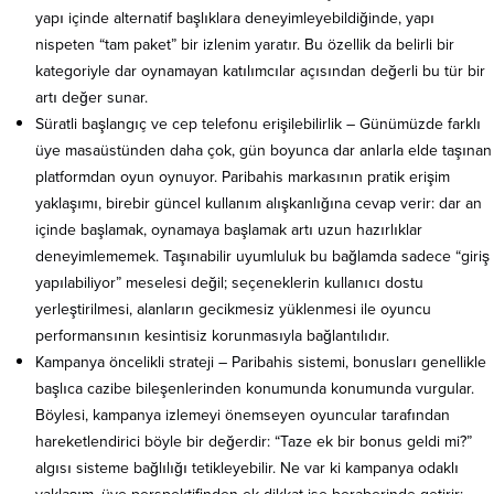
yapı içinde alternatif başlıklara deneyimleyebildiğinde, yapı
nispeten “tam paket” bir izlenim yaratır. Bu özellik da belirli bir
kategoriyle dar oynamayan katılımcılar açısından değerli bu tür bir
artı değer sunar.
Süratli başlangıç ve cep telefonu erişilebilirlik – Günümüzde farklı
üye masaüstünden daha çok, gün boyunca dar anlarla elde taşınan
platformdan oyun oynuyor. Paribahis markasının pratik erişim
yaklaşımı, birebir güncel kullanım alışkanlığına cevap verir: dar an
içinde başlamak, oynamaya başlamak artı uzun hazırlıklar
deneyimlememek. Taşınabilir uyumluluk bu bağlamda sadece “giriş
yapılabiliyor” meselesi değil; seçeneklerin kullanıcı dostu
yerleştirilmesi, alanların gecikmesiz yüklenmesi ile oyuncu
performansının kesintisiz korunmasıyla bağlantılıdır.
Kampanya öncelikli strateji – Paribahis sistemi, bonusları genellikle
başlıca cazibe bileşenlerinden konumunda konumunda vurgular.
Böylesi, kampanya izlemeyi önemseyen oyuncular tarafından
hareketlendirici böyle bir değerdir: “Taze ek bir bonus geldi mi?”
algısı sisteme bağlılığı tetikleyebilir. Ne var ki kampanya odaklı