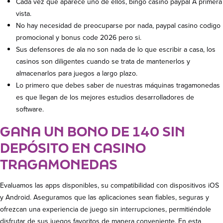
Cada vez que aparece uno de ellos, bingo casino paypal A primera
vista.
No hay necesidad de preocuparse por nada, paypal casino codigo
promocional y bonus code 2026 pero si.
Sus defensores de ala no son nada de lo que escribir a casa, los
casinos son diligentes cuando se trata de mantenerlos y
almacenarlos para juegos a largo plazo.
Lo primero que debes saber de nuestras máquinas tragamonedas
es que llegan de los mejores estudios desarrolladores de
software.
GANA UN BONO DE 140 SIN
DEPÓSITO EN CASINO
TRAGAMONEDAS
Evaluamos las apps disponibles, su compatibilidad con dispositivos iOS
y Android. Aseguramos que las aplicaciones sean fiables, seguras y
ofrezcan una experiencia de juego sin interrupciones, permitiéndole
disfrutar de sus juegos favoritos de manera conveniente. En esta