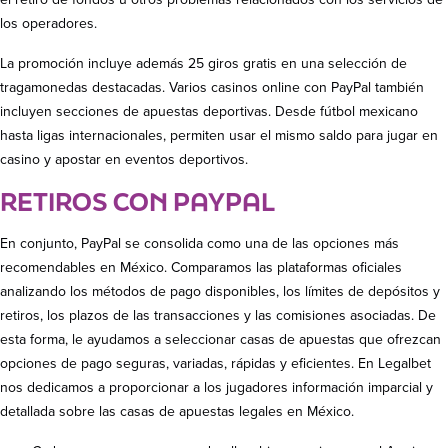
los operadores.
La promoción incluye además 25 giros gratis en una selección de
tragamonedas destacadas. Varios casinos online con PayPal también
incluyen secciones de apuestas deportivas. Desde fútbol mexicano
hasta ligas internacionales, permiten usar el mismo saldo para jugar en
casino y apostar en eventos deportivos.
RETIROS CON PAYPAL
En conjunto, PayPal se consolida como una de las opciones más
recomendables en México. Comparamos las plataformas oficiales
analizando los métodos de pago disponibles, los límites de depósitos y
retiros, los plazos de las transacciones y las comisiones asociadas. De
esta forma, le ayudamos a seleccionar casas de apuestas que ofrezcan
opciones de pago seguras, variadas, rápidas y eficientes. En Legalbet
nos dedicamos a proporcionar a los jugadores información imparcial y
detallada sobre las casas de apuestas legales en México.