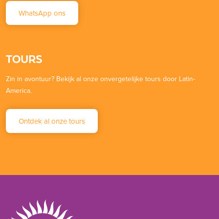
WhatsApp ons
TOURS
Zin in avontuur? Bekijk al onze onvergetelijke tours door Latin-
America.
Ontdek al onze tours