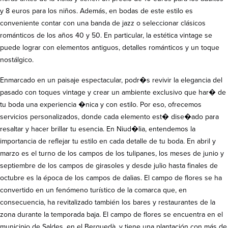
y 8 euros para los niños. Además, en bodas de este estilo es
conveniente contar con una banda de jazz o seleccionar clásicos
románticos de los años 40 y 50. En particular, la estética vintage se
puede lograr con elementos antiguos, detalles románticos y un toque
nostálgico.
Enmarcado en un paisaje espectacular, podr�s revivir la elegancia del
pasado con toques vintage y crear un ambiente exclusivo que har� de
tu boda una experiencia �nica y con estilo. Por eso, ofrecemos
servicios personalizados, donde cada elemento est� dise�ado para
resaltar y hacer brillar tu esencia. En Niud�lia, entendemos la
importancia de reflejar tu estilo en cada detalle de tu boda. En abril y
marzo es el turno de los campos de los tulipanes, los meses de junio y
septiembre de los campos de girasoles y desde julio hasta finales de
octubre es la época de los campos de dalias. El campo de flores se ha
convertido en un fenómeno turístico de la comarca que, en
consecuencia, ha revitalizado también los bares y restaurantes de la
zona durante la temporada baja. El campo de flores se encuentra en el
municipio de Saldes, en el Berguedà, y tiene una plantación con más de