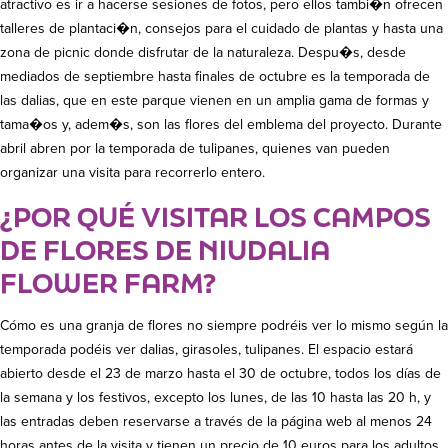
atractivo es ir a hacerse sesiones de fotos, pero ellos tambi�n ofrecen
talleres de plantaci�n, consejos para el cuidado de plantas y hasta una
zona de picnic donde disfrutar de la naturaleza. Despu�s, desde
mediados de septiembre hasta finales de octubre es la temporada de
las dalias, que en este parque vienen en un amplia gama de formas y
tama�os y, adem�s, son las flores del emblema del proyecto. Durante
abril abren por la temporada de tulipanes, quienes van pueden
organizar una visita para recorrerlo entero.
¿POR QUÉ VISITAR LOS CAMPOS
DE FLORES DE NIUDALIA
FLOWER FARM?
Cómo es una granja de flores no siempre podréis ver lo mismo según la
temporada podéis ver dalias, girasoles, tulipanes. El espacio estará
abierto desde el 23 de marzo hasta el 30 de octubre, todos los días de
la semana y los festivos, excepto los lunes, de las 10 hasta las 20 h, y
las entradas deben reservarse a través de la página web al menos 24
horas antes de la visita y tienen un precio de 10 euros para los adultos