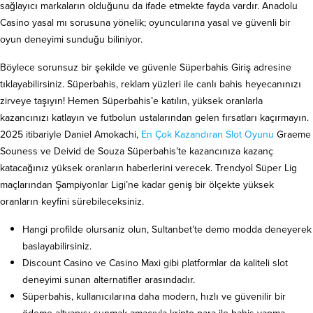
sağlayıcı markaların olduğunu da ifade etmekte fayda vardır. Anadolu
Casino yasal mı sorusuna yönelik; oyuncularına yasal ve güvenli bir
oyun deneyimi sunduğu biliniyor.
Böylece sorunsuz bir şekilde ve güvenle Süperbahis Giriş adresine
tıklayabilirsiniz. Süperbahis, reklam yüzleri ile canlı bahis heyecanınızı
zirveye taşıyın! Hemen Süperbahis’e katılın, yüksek oranlarla
kazancınızı katlayın ve futbolun ustalarından gelen fırsatları kaçırmayın.
2025 itibariyle Daniel Amokachi,
En Çok Kazandıran Slot Oyunu
Graeme
Souness ve Deivid de Souza Süperbahis’te kazancınıza kazanç
katacağınız yüksek oranların haberlerini verecek. Trendyol Süper Lig
maçlarından Şampiyonlar Ligi’ne kadar geniş bir ölçekte yüksek
oranların keyfini sürebileceksiniz.
Hangi profilde olursaniz olun, Sultanbet’te demo modda deneyerek
baslayabilirsiniz.
Discount Casino ve Casino Maxi gibi platformlar da kaliteli slot
deneyimi sunan alternatifler arasındadır.
Süperbahis, kullanıcılarına daha modern, hızlı ve güvenilir bir