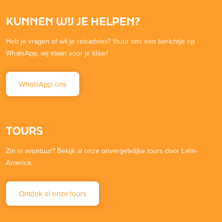
KUNNEN WIJ JE HELPEN?
Heb je vragen of wil je reisadvies? Stuur ons een berichtje op
WhatsApp, wij staan voor je klaar!
WhatsApp ons
TOURS
Zin in avontuur? Bekijk al onze onvergetelijke tours door Latin-
America.
Ontdek al onze tours