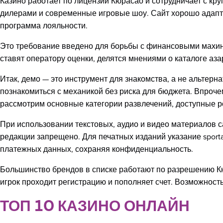
Казино работает по лицензии Кюрасао и сотрудничает с к
дилерами и современные игровые шоу. Сайт хорошо адапти
программа лояльности.
Это требование введено для борьбы с финансовыми махинац
ставят оператору оценки, делятся мнениями о каталоге аза
Итак, демо — это инструмент для знакомства, а не альтер
познакомиться с механикой без риска для бюджета. Впроче
рассмотрим основные категории развлечений, доступные р
При использовании текстовых, аудио и видео материалов с
редакции запрещено. Для печатных изданий указание sporta
платежных данных, сохраняя конфиденциальность.
Большинство брендов в списке работают по разрешению Кю
игрок проходит регистрацию и пополняет счет. Возможность
ТОП 10 КАЗИНО ОНЛАЙН