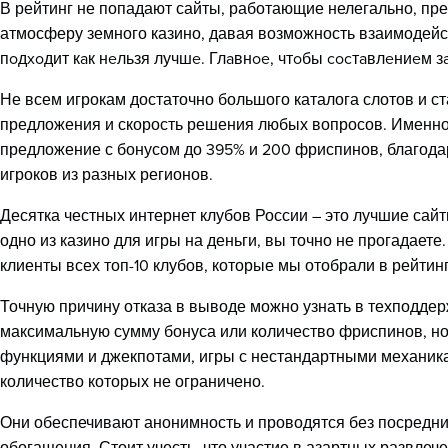
В рейтинг не попадают сайты, работающие нелегально, п
атмосферу земного казино, давая возможность взаимодейс
пoдxoдит кaк нeльзя лучшe. Глaвнoe, чтoбы cocтaвлeниeм 
Не всем игрокам достаточно большого каталога слотов и 
предложения и скорость решения любых вопросов. Именно в
предложение с бонусом до 395% и 200 фриспинов, благодар
игроков из разных регионов.
Десятка честных интернет клубов России – это лучшие са
одно из казино для игры на деньги, вы точно не прогадае
клиенты всех топ-10 клубов, которые мы отобрали в рейтинг
Точную причину отказа в выводе можно узнать в техподде
максимальную сумму бонуса или количество фриспинов, н
функциями и джекпотами, игры с нестандартными механикам
количество которых не ограничено.
Они обеспечивают анонимность и проводятся без посредник
обогащения. Стоит учесть, что участие в азартных развлеч