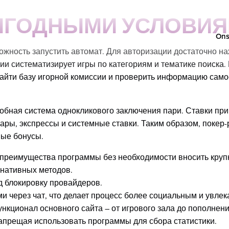
ВЫГОДНЫМИ УСЛОВИ
Ons
жность запустить автомат. Для авторизации достаточно наж
ии систематизирует игры по категориям и тематике поиска.
 найти базу игорной комиссии и проверить информацию сам
ная система однокликового заключения пари. Ставки прини
ры, экспрессы и системные ставки. Таким образом, покер-
ные бонусы.
 преимущества программы без необходимости вносить крупн
рнативных методов.
 блокировку провайдеров.
ми через чат, что делает процесс более социальным и увле
кционал основного сайта – от игрового зала до пополнени
апрещая использовать программы для сбора статистики.