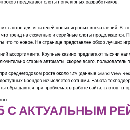
 игроков предлагают слоты популярных разработчиков.
их слотов для искателей новых игровых впечатлений. В этот
ь, что тренд на сюжетные и серийные слоты продолжается.
ы что-то новое. На странице представлен обзор лучших игр
ений ассортимента. Крупные казино предлагают тысячи на
ключительно старые автоматы, скорее всего, пользователь п
ри среднегодовом росте около 12% (данные Grand View Res
 доступных брендов исчисляется сотнями. Работа техподде
ты обращаются при проблемах в работе сайта, слотов, спо
ино
26 С АКТУАЛЬНЫМ Р