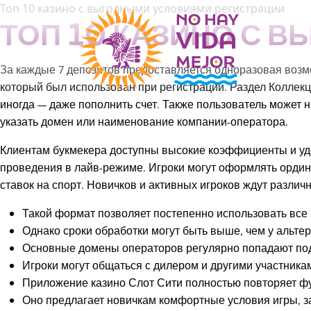
Топ 10 казино с выгодными условиями регистрации
ТОП 10 КАЗИНО С 
За каждые 7 депозитов предоставляется одноразовая возмо
который был использован при регистрации. Раздел Коллекц
иногда — даже пополнить счет. Также пользователь может
указать домен или наименование компании-оператора.
Клиентам букмекера доступны высокие коэффициенты и удоб
проведения в лайв-режиме. Игроки могут оформлять ордина
ставок на спорт. Новичков и активных игроков ждут различ
Такой формат позволяет постепенно использовать все
Однако сроки обработки могут быть выше, чем у альте
Основные домены операторов регулярно попадают под
Игроки могут общаться с дилером и другими участника
Приложение казино Слот Сити полностью повторяет фун
Оно предлагает новичкам комфортные условия игры, з