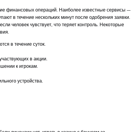
ение финансовых операций. Наиболее известные сервисы —
пают в течение нескольких минут после одобрения заявки.
сли человек чувствует, что теряет контроль. Некоторые
вия.
ся в течение суток.
 участвующих в акции.
ошении к игрокам.
льного устройства.