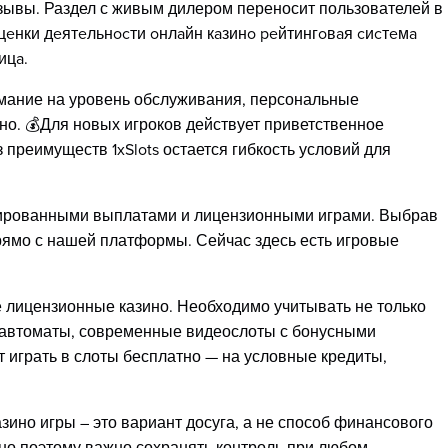
зывы. Раздел с живым дилером переносит пользователей в
цeнки дeятeльнocти oнлaйн кaзинo peйтингoвaя cиcтeмa
ицa.
имание на уровень обслуживания, персональные
но. 💰Для новых игроков действует приветственное
преимуществ 1xSlots остается гибкость условий для
антированными выплатами и лицензионными играми. Выбрав
прямо с нашей платформы. Сейчас здесь есть игровые
 лицензионные казино. Необходимо учитывать не только
 автоматы, современные видеослоты с бонусными
 играть в слоты бесплатно — на условные кредиты,
ино игры – это вариант досуга, а не способ финансового
енно поэтому важно сохранять контроль при любом