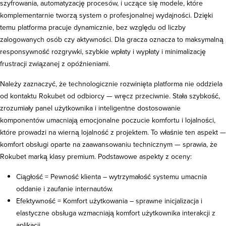
szyfrowania, automatyzację procesów, i uczące się modele, które
komplementarnie tworzą system o profesjonalnej wydajności. Dzięki
temu platforma pracuje dynamicznie, bez względu od liczby
zalogowanych osób czy aktywności. Dla gracza oznacza to maksymalną
responsywność rozgrywki, szybkie wpłaty i wypłaty i minimalizację
frustracji związanej z opóźnieniami.
Należy zaznaczyć, że technologicznie rozwinięta platforma nie oddziela
od kontaktu Rokubet od odbiorcy — wręcz przeciwnie. Stała szybkość,
zrozumiały panel użytkownika i inteligentne dostosowanie
komponentów umacniają emocjonalne poczucie komfortu i lojalności,
które prowadzi na wierną lojalność z projektem. To właśnie ten aspekt —
komfort obsługi oparte na zaawansowaniu technicznym — sprawia, że
Rokubet marką klasy premium. Podstawowe aspekty z oceny:
Ciągłość = Pewność klienta – wytrzymałość systemu umacnia
oddanie i zaufanie internautów.
Efektywność = Komfort użytkowania – sprawne inicjalizacja i
elastyczne obsługa wzmacniają komfort użytkownika interakcji z
aplikacji.