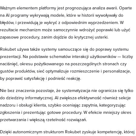
Ważnym elementem platformy jest prognozująca analiza awarii. Oparte
na AI programy wykrywają modele, które w historii wywoływały do
błędów, i przewidują je wykryć z odpowiednim wyprzedzeniem. W
rezultacie mechanizm może samoczynnie wdrożyć poprawki lub użyć
zapasowe procedury, zanim dojdzie do krytycznej usterki.
Rokubet używa także systemy samouczące się do poprawy systemu
prezentacji. Na podstawie schematów interakcji użytkowników — liczby
naciśnięć, okresu pożytkowanego na poszczególnych stronach czy
gustów produktów, sieć optymalizuje rozmieszczenie i personalizacje,
by poprawić satysfakcję i podnieść reakcję.
Nie bez znaczenia pozostaje, że systematyzacja nie ogranicza się tylko
do dziedziny informatycznej. AI zwiększa efektywność również sekcje
nadzoru i obsługi klienta, szybko oceniając zapytnia, kategoryzując
zgłoszenia i prezentując gotowe procedury. W efekcie mniejszy okres
przetwarzania i większą rzetelność rozwiązań.
Dzięki autonomicznym strukturom Rokubet zyskuje kompetencję, której