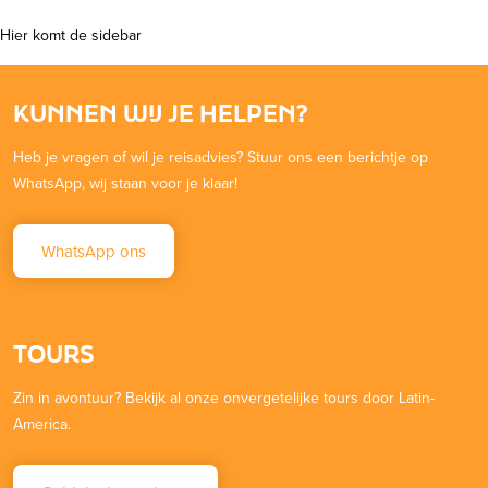
Hier komt de sidebar
KUNNEN WIJ JE HELPEN?
Heb je vragen of wil je reisadvies? Stuur ons een berichtje op
WhatsApp, wij staan voor je klaar!
WhatsApp ons
TOURS
Zin in avontuur? Bekijk al onze onvergetelijke tours door Latin-
America.