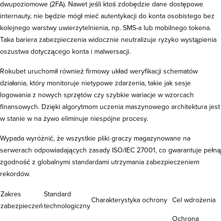
dwupoziomowe (2FA). Nawet jeśli ktoś zdobędzie dane dostępowe
internauty, nie będzie mógł mieć autentykacji do konta osobistego bez
kolejnego warstwy uwierzytelnienia, np. SMS-a lub mobilnego tokena.
Taka bariera zabezpieczenia widocznie neutralizuje ryzyko wystąpienia
oszustwa dotyczącego konta i malwersacji.
Rokubet uruchomił również firmowy układ weryfikacji schematów
działania, który monitoruje nietypowe zdarzenia, takie jak sesje
logowania z nowych sprzętów czy szybkie wariacje w wzorcach
finansowych. Dzięki algorytmom uczenia maszynowego architektura jest
w stanie w na żywo eliminuje niespójne procesy.
Wypada wyróżnić, że wszystkie pliki graczy magazynowane na
serwerach odpowiadających zasady ISO/IEC 27001, co gwarantuje pełną
zgodność z globalnymi standardami utrzymania zabezpieczeniem
rekordów.
Zakres
Standard
Charakterystyka ochrony
Cel wdrożenia
zabezpieczeń
technologiczny
Ochrona