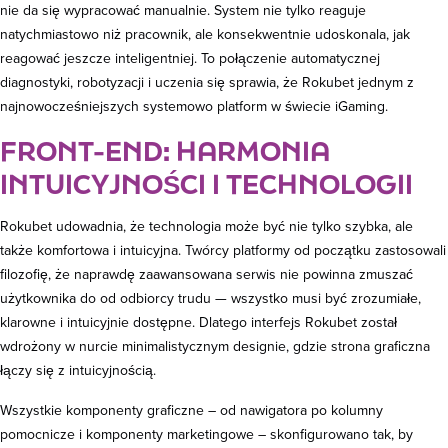
nie da się wypracować manualnie. System nie tylko reaguje
natychmiastowo niż pracownik, ale konsekwentnie udoskonala, jak
reagować jeszcze inteligentniej. To połączenie automatycznej
diagnostyki, robotyzacji i uczenia się sprawia, że Rokubet jednym z
najnowocześniejszych systemowo platform w świecie iGaming.
FRONT-END: HARMONIA
INTUICYJNOŚCI I TECHNOLOGII
Rokubet udowadnia, że technologia może być nie tylko szybka, ale
także komfortowa i intuicyjna. Twórcy platformy od początku zastosowali
filozofię, że naprawdę zaawansowana serwis nie powinna zmuszać
użytkownika do od odbiorcy trudu — wszystko musi być zrozumiałe,
klarowne i intuicyjnie dostępne. Dlatego interfejs Rokubet został
wdrożony w nurcie minimalistycznym designie, gdzie strona graficzna
łączy się z intuicyjnością.
Wszystkie komponenty graficzne – od nawigatora po kolumny
pomocnicze i komponenty marketingowe – skonfigurowano tak, by