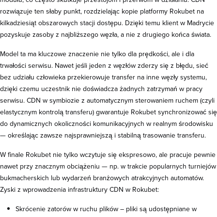
rozwiązuje ten słaby punkt, rozdzielając kopie platformy Rokubet na
kilkadziesiąt obszarowych stacji dostępu. Dzięki temu klient w Madrycie
pozyskuje zasoby z najbliższego węzła, a nie z drugiego końca świata.
Model ta ma kluczowe znaczenie nie tylko dla prędkości, ale i dla
trwałości serwisu. Nawet jeśli jeden z węzłów zderzy się z błędu, sieć
bez udziału człowieka przekierowuje transfer na inne węzły systemu,
dzięki czemu uczestnik nie doświadcza żadnych zatrzymań w pracy
serwisu. CDN w symbiozie z automatycznym sterowaniem ruchem (czyli
elastycznym kontrolą transferu) gwarantuje Rokubet synchronizować się
do dynamicznych okoliczności komunikacyjnych w realnym środowisku
— określając zawsze najsprawniejszą i stabilną trasowanie transferu.
W finale Rokubet nie tylko wczytuje się ekspresowo, ale pracuje pewnie
nawet przy znacznym obciążeniu — np. w trakcie popularnych turniejów
bukmacherskich lub wydarzeń branżowych atrakcyjnych automatów.
Zyski z wprowadzenia infrastruktury CDN w Rokubet:
Skrócenie zatorów w ruchu plików – pliki są udostępniane w