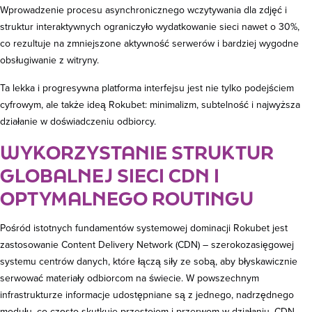
Wprowadzenie procesu asynchronicznego wczytywania dla zdjęć i
struktur interaktywnych ograniczyło wydatkowanie sieci nawet o 30%,
co rezultuje na zmniejszone aktywność serwerów i bardziej wygodne
obsługiwanie z witryny.
Ta lekka i progresywna platforma interfejsu jest nie tylko podejściem
cyfrowym, ale także ideą Rokubet: minimalizm, subtelność i najwyższa
działanie w doświadczeniu odbiorcy.
WYKORZYSTANIE STRUKTUR
GLOBALNEJ SIECI CDN I
OPTYMALNEGO ROUTINGU
Pośród istotnych fundamentów systemowej dominacji Rokubet jest
zastosowanie Content Delivery Network (CDN) – szerokozasięgowej
systemu centrów danych, które łączą siły ze sobą, aby błyskawicznie
serwować materiały odbiorcom na świecie. W powszechnym
infrastrukturze informacje udostępniane są z jednego, nadrzędnego
modułu, co często skutkuje przestojom i przerwom w działaniu. CDN