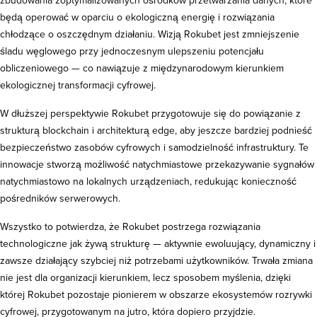
zbudowania zoptymalizowanych ośrodków przetwarzania danych, które
będą operować w oparciu o ekologiczną energię i rozwiązania
chłodzące o oszczędnym działaniu. Wizją Rokubet jest zmniejszenie
śladu węglowego przy jednoczesnym ulepszeniu potencjału
obliczeniowego — co nawiązuje z międzynarodowym kierunkiem
ekologicznej transformacji cyfrowej.
W dłuższej perspektywie Rokubet przygotowuje się do powiązanie z
strukturą blockchain i architekturą edge, aby jeszcze bardziej podnieść
bezpieczeństwo zasobów cyfrowych i samodzielność infrastruktury. Te
innowacje stworzą możliwość natychmiastowe przekazywanie sygnałów
natychmiastowo na lokalnych urządzeniach, redukując konieczność
pośredników serwerowych.
Wszystko to potwierdza, że Rokubet postrzega rozwiązania
technologiczne jak żywą strukturę — aktywnie ewoluujący, dynamiczny i
zawsze działający szybciej niż potrzebami użytkowników. Trwała zmiana
nie jest dla organizacji kierunkiem, lecz sposobem myślenia, dzięki
której Rokubet pozostaje pionierem w obszarze ekosystemów rozrywki
cyfrowej, przygotowanym na jutro, która dopiero przyjdzie.