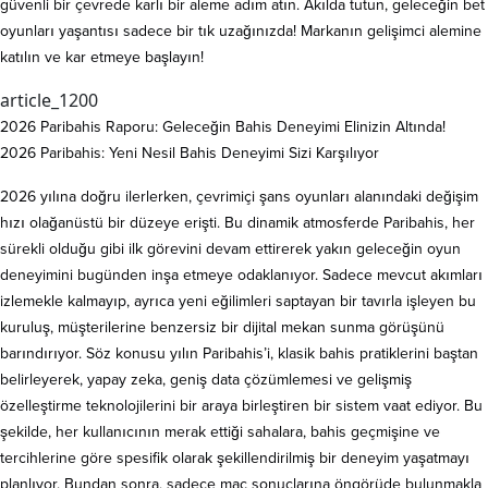
güvenli bir çevrede karlı bir aleme adım atın. Akılda tutun, geleceğin bet
oyunları yaşantısı sadece bir tık uzağınızda! Markanın gelişimci alemine
katılın ve kar etmeye başlayın!
article_1200
2026 Paribahis Raporu: Geleceğin Bahis Deneyimi Elinizin Altında!
2026 Paribahis: Yeni Nesil Bahis Deneyimi Sizi Karşılıyor
2026 yılına doğru ilerlerken, çevrimiçi şans oyunları alanındaki değişim
hızı olağanüstü bir düzeye erişti. Bu dinamik atmosferde Paribahis, her
sürekli olduğu gibi ilk görevini devam ettirerek yakın geleceğin oyun
deneyimini bugünden inşa etmeye odaklanıyor. Sadece mevcut akımları
izlemekle kalmayıp, ayrıca yeni eğilimleri saptayan bir tavırla işleyen bu
kuruluş, müşterilerine benzersiz bir dijital mekan sunma görüşünü
barındırıyor. Söz konusu yılın Paribahis’i, klasik bahis pratiklerini baştan
belirleyerek, yapay zeka, geniş data çözümlemesi ve gelişmiş
özelleştirme teknolojilerini bir araya birleştiren bir sistem vaat ediyor. Bu
şekilde, her kullanıcının merak ettiği sahalara, bahis geçmişine ve
tercihlerine göre spesifik olarak şekillendirilmiş bir deneyim yaşatmayı
planlıyor. Bundan sonra, sadece maç sonuçlarına öngörüde bulunmakla