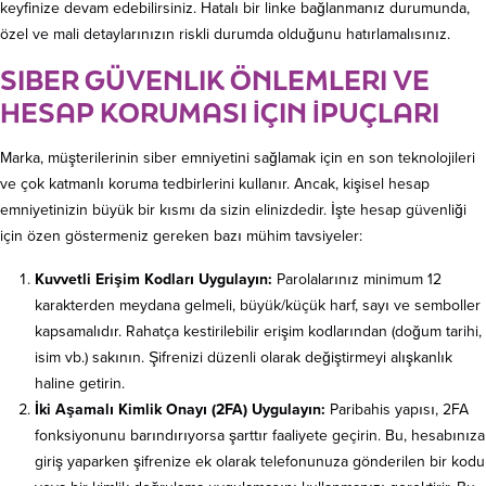
keyfinize devam edebilirsiniz. Hatalı bir linke bağlanmanız durumunda,
özel ve mali detaylarınızın riskli durumda olduğunu hatırlamalısınız.
SIBER GÜVENLIK ÖNLEMLERI VE
HESAP KORUMASI İÇIN İPUÇLARI
Marka, müşterilerinin siber emniyetini sağlamak için en son teknolojileri
ve çok katmanlı koruma tedbirlerini kullanır. Ancak, kişisel hesap
emniyetinizin büyük bir kısmı da sizin elinizdedir. İşte hesap güvenliği
için özen göstermeniz gereken bazı mühim tavsiyeler:
Kuvvetli Erişim Kodları Uygulayın:
Parolalarınız minimum 12
karakterden meydana gelmeli, büyük/küçük harf, sayı ve semboller
kapsamalıdır. Rahatça kestirilebilir erişim kodlarından (doğum tarihi,
isim vb.) sakının. Şifrenizi düzenli olarak değiştirmeyi alışkanlık
haline getirin.
İki Aşamalı Kimlik Onayı (2FA) Uygulayın:
Paribahis yapısı, 2FA
fonksiyonunu barındırıyorsa şarttır faaliyete geçirin. Bu, hesabınıza
giriş yaparken şifrenize ek olarak telefonunuza gönderilen bir kodu