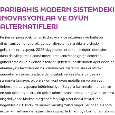
PARIBAHIS MODERN SISTEMDEKI
İNOVASYONLAR VE OYUN
ALTERNATIFLERI
Paribahis, piyasadaki dinamik dizgiyi sıkıca gözeterek ve hatta bu
dinamizmi yönlendirerek, güncel altyapısında aralıksız biçimde
geliştirmelere yapıyor. 2026 vizyonuna ilerlerken, müşteri deneyimini
daha da iyileştirmek adına mevcut mekanizmada gerçekleştirilen
güncellemeler ve eklenen nitelikler, şirketi muhaliflerinden ayırt eden en
ehemmiyetli faktörlerden biri oluşturuyor. Sistemin sürekli olarak
güncellenen temeli, sadece daha çabuk ve kesintisiz bir destek
sunmakla kalmıyor, ek olarak en yeni oyun metotlarını ve emniyet
önlemlerini de yapısına bütünleştiriyor. Bu yolla kullanıcılar, her zaman
en son çıkan oyunlara, en çekici tahmin oranlarına ve en güvenli ortama
ulaşabiliyorlar. Markanın eğlence farklılığı üzerindeki istikrarı da
beğenilesidir. Bilindik müsabaka karşılaşmaları öngörülerinden e-spora,
aktüel kumarhane deneyiminden sayısız farklı konuya barındıran otomat