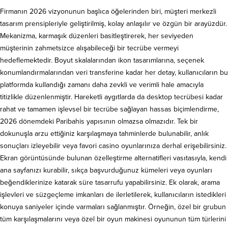
Firmanın 2026 vizyonunun başlıca öğelerinden biri, müşteri merkezli
tasarım prensipleriyle geliştirilmiş, kolay anlaşılır ve özgün bir arayüzdür.
Mekanizma, karmaşık düzenleri basitleştirerek, her seviyeden
müşterinin zahmetsizce alışabileceği bir tecrübe vermeyi
hedeflemektedir. Boyut skalalarından ikon tasarımlarına, seçenek
konumlandırmalarından veri transferine kadar her detay, kullanıcıların bu
platformda kullandığı zamanı daha zevkli ve verimli hale amacıyla
titizlikle düzenlenmiştir. Hareketli aygıtlarda da desktop tecrübesi kadar
rahat ve tamamen işlevsel bir tecrübe sağlayan hassas biçimlendirme,
2026 dönemdeki Paribahis yapısının olmazsa olmazıdır. Tek bir
dokunuşla arzu ettiğiniz karşılaşmaya tahminlerde bulunabilir, anlık
sonuçları izleyebilir veya favori casino oyunlarınıza derhal erişebilirsiniz.
Ekran görüntüsünde bulunan özelleştirme alternatifleri vasıtasıyla, kendi
ana sayfanızı kurabilir, sıkça başvurduğunuz kümeleri veya oyunları
beğendiklerinize katarak süre tasarrufu yapabilirsiniz. Ek olarak, arama
işlevleri ve süzgeçleme imkanları de ilerletilerek, kullanıcıların istedikleri
konuya saniyeler içinde varmaları sağlanmıştır. Örneğin, özel bir grubun
tüm karşılaşmalarını veya özel bir oyun makinesi oyununun tüm türlerini