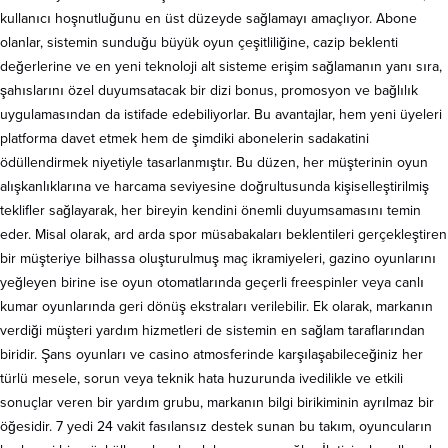
kullanıcı hoşnutluğunu en üst düzeyde sağlamayı amaçlıyor. Abone
olanlar, sistemin sunduğu büyük oyun çeşitliliğine, cazip beklenti
değerlerine ve en yeni teknoloji alt sisteme erişim sağlamanın yanı sıra,
şahıslarını özel duyumsatacak bir dizi bonus, promosyon ve bağlılık
uygulamasından da istifade edebiliyorlar. Bu avantajlar, hem yeni üyeleri
platforma davet etmek hem de şimdiki abonelerin sadakatini
ödüllendirmek niyetiyle tasarlanmıştır. Bu düzen, her müşterinin oyun
alışkanlıklarına ve harcama seviyesine doğrultusunda kişiselleştirilmiş
teklifler sağlayarak, her bireyin kendini önemli duyumsamasını temin
eder. Misal olarak, ard arda spor müsabakaları beklentileri gerçekleştiren
bir müşteriye bilhassa oluşturulmuş maç ikramiyeleri, gazino oyunlarını
yeğleyen birine ise oyun otomatlarında geçerli freespinler veya canlı
kumar oyunlarında geri dönüş ekstraları verilebilir. Ek olarak, markanın
verdiği müşteri yardım hizmetleri de sistemin en sağlam taraflarından
biridir. Şans oyunları ve casino atmosferinde karşılaşabileceğiniz her
türlü mesele, sorun veya teknik hata huzurunda ivedilikle ve etkili
sonuçlar veren bir yardım grubu, markanın bilgi birikiminin ayrılmaz bir
öğesidir. 7 yedi 24 vakit fasılansız destek sunan bu takım, oyuncuların