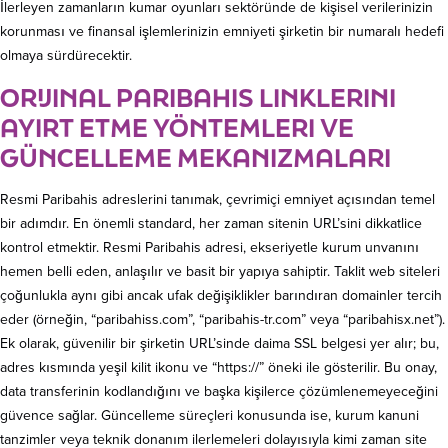
İlerleyen zamanların kumar oyunları sektöründe de kişisel verilerinizin
korunması ve finansal işlemlerinizin emniyeti şirketin bir numaralı hedefi
olmaya sürdürecektir.
ORIJINAL PARIBAHIS LINKLERINI
AYIRT ETME YÖNTEMLERI VE
GÜNCELLEME MEKANIZMALARI
Resmi Paribahis adreslerini tanımak, çevrimiçi emniyet açısından temel
bir adımdır. En önemli standard, her zaman sitenin URL’sini dikkatlice
kontrol etmektir. Resmi Paribahis adresi, ekseriyetle kurum unvanını
hemen belli eden, anlaşılır ve basit bir yapıya sahiptir. Taklit web siteleri
çoğunlukla aynı gibi ancak ufak değişiklikler barındıran domainler tercih
eder (örneğin, “paribahiss.com”, “paribahis-tr.com” veya “paribahisx.net”).
Ek olarak, güvenilir bir şirketin URL’sinde daima SSL belgesi yer alır; bu,
adres kısmında yeşil kilit ikonu ve “https://” öneki ile gösterilir. Bu onay,
data transferinin kodlandığını ve başka kişilerce çözümlenemeyeceğini
güvence sağlar. Güncelleme süreçleri konusunda ise, kurum kanuni
tanzimler veya teknik donanım ilerlemeleri dolayısıyla kimi zaman site