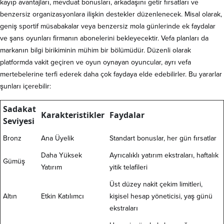
kayıp avantajları, mevduat bonusları, arkadaşını getir fırsatları ve
benzersiz organizasyonlara ilişkin destekler düzenlenecek. Misal olarak,
geniş sportif müsabakalar veya benzersiz mola günlerinde ek faydalar
ve şans oyunları firmanın abonelerini bekleyecektir. Vefa planları da
markanın bilgi birikiminin mühim bir bölümüdür. Düzenli olarak
platformda vakit geçiren ve oyun oynayan oyuncular, ayrı vefa
mertebelerine terfi ederek daha çok faydaya elde edebilirler. Bu yararlar
şunları içerebilir:
Sadakat
Karakteristikler
Faydalar
Seviyesi
Bronz
Ana Üyelik
Standart bonuslar, her gün fırsatlar
Daha Yüksek
Ayrıcalıklı yatırım ekstraları, haftalık
Gümüş
Yatırım
yitik telafileri
Üst düzey nakit çekim limitleri,
Altın
Etkin Katılımcı
kişisel hesap yöneticisi, yaş günü
ekstraları