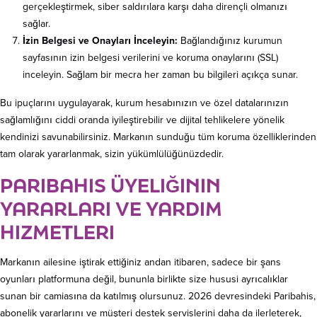
gerçekleştirmek, siber saldırılara karşı daha dirençli olmanızı
sağlar.
İzin Belgesi ve Onayları İnceleyin:
Bağlandığınız kurumun
sayfasının izin belgesi verilerini ve koruma onaylarını (SSL)
inceleyin. Sağlam bir mecra her zaman bu bilgileri açıkça sunar.
Bu ipuçlarını uygulayarak, kurum hesabınızın ve özel datalarınızın
sağlamlığını ciddi oranda iyileştirebilir ve dijital tehlikelere yönelik
kendinizi savunabilirsiniz. Markanın sunduğu tüm koruma özelliklerinden
tam olarak yararlanmak, sizin yükümlülüğünüzdedir.
PARIBAHIS ÜYELIĞININ
YARARLARI VE YARDIM
HIZMETLERI
Markanın ailesine iştirak ettiğiniz andan itibaren, sadece bir şans
oyunları platformuna değil, bununla birlikte size hususi ayrıcalıklar
sunan bir camiasına da katılmış olursunuz. 2026 devresindeki Paribahis,
abonelik yararlarını ve müşteri destek servislerini daha da ilerleterek,