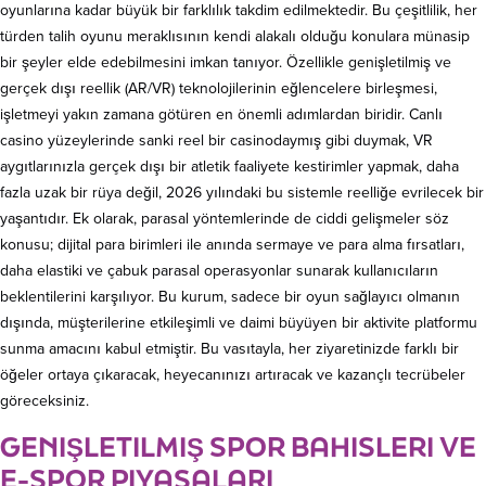
oyunlarına kadar büyük bir farklılık takdim edilmektedir. Bu çeşitlilik, her
türden talih oyunu meraklısının kendi alakalı olduğu konulara münasip
bir şeyler elde edebilmesini imkan tanıyor. Özellikle genişletilmiş ve
gerçek dışı reellik (AR/VR) teknolojilerinin eğlencelere birleşmesi,
işletmeyi yakın zamana götüren en önemli adımlardan biridir. Canlı
casino yüzeylerinde sanki reel bir casinodaymış gibi duymak, VR
aygıtlarınızla gerçek dışı bir atletik faaliyete kestirimler yapmak, daha
fazla uzak bir rüya değil, 2026 yılındaki bu sistemle reelliğe evrilecek bir
yaşantıdır. Ek olarak, parasal yöntemlerinde de ciddi gelişmeler söz
konusu; dijital para birimleri ile anında sermaye ve para alma fırsatları,
daha elastiki ve çabuk parasal operasyonlar sunarak kullanıcıların
beklentilerini karşılıyor. Bu kurum, sadece bir oyun sağlayıcı olmanın
dışında, müşterilerine etkileşimli ve daimi büyüyen bir aktivite platformu
sunma amacını kabul etmiştir. Bu vasıtayla, her ziyaretinizde farklı bir
öğeler ortaya çıkaracak, heyecanınızı artıracak ve kazançlı tecrübeler
göreceksiniz.
GENIŞLETILMIŞ SPOR BAHISLERI VE
E-SPOR PIYASALARI