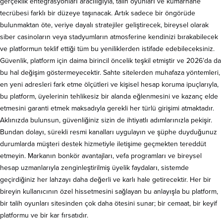
gerçeklik entegrasyonları aracılığıyla, talih oyunları ve kumarhane
tecrübesi farklı bir düzeye taşınacak. Artık sadece bir öngörüde
bulunmaktan öte, veriye dayalı stratejiler geliştirecek, bireysel olarak
siber casinoların veya stadyumların atmosferine kendinizi bırakabilecek
ve platformun teklif ettiği tüm bu yeniliklerden istifade edebileceksiniz.
Güvenlik, platform için daima birincil öncelik teşkil etmiştir ve 2026’da da
bu hal değişim göstermeyecektir. Sahte sitelerden muhafaza yöntemleri,
en yeni adresleri fark etme ölçütleri ve kişisel hesap koruma ipuçlarıyla,
bu platform, üyelerinin tehlikesiz bir alanda eğlenmesini ve kazanç elde
etmesini garanti etmek maksadıyla gerekli her türlü girişimi atmaktadır.
Aklınızda bulunsun, güvenliğiniz sizin de ihtiyatlı adımlarınızla pekişir.
Bundan dolayı, sürekli resmi kanalları uygulayın ve şüphe duyduğunuz
durumlarda müşteri destek hizmetiyle iletişime geçmekten tereddüt
etmeyin. Markanın bonkör avantajları, vefa programları ve bireysel
hesap uzmanlarıyla zenginleştirilmiş üyelik faydaları, sistemde
geçirdiğiniz her lahzayı daha değerli ve karlı hale getirecektir. Her bir
bireyin kullanıcının özel hissetmesini sağlayan bu anlayışla bu platform,
bir talih oyunları sitesinden çok daha ötesini sunar; bir cemaat, bir keyif
platformu ve bir kar fırsatıdır.