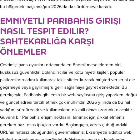
bu bölgedeki başkanlığını 2026’da da sürdürmeye kararlı.
EMNIYETLI PARIBAHIS GIRIŞI
NASIL TESPIT EDILIR?
SAHTEKARLIĞA KARŞI
ÖNLEMLER
Çevrimiçi şans oyunları ortamında en önemli meselelerden biri,
kuşkusuz güvenliktir. Dolandırıcılar ve kötü niyetli kişiler, popüler
platformların adını kullanarak taklit siteler kurarak müşteri verilerini ele
geçirmeye veya gayrimeşru gelir sağlamaya gayret etmektedir. Bu
gerekçeyle, Paribahis gibi emin bir web sayfasına giriş yaparken, doğru
ve güncel adresi tercih etmek çok mühimdir. 2026 yılında da bu hal
varlığını sürdürecek ve kullanıcıların dikkatli olması zorunlu olacaktır.
Güvenli bir Paribahis erişim noktasını tanımak için dikkat etmeniz
gereken bazı esas ipuçları vardır. Başlangıçta, adres çubuğundaki
URL’nin hatasız olduğundan güvenmelisiniz. Ekseriyetle aldatıcı web
siteleri, gerçek adresin harflerini değiştirerek veya ek karakterler