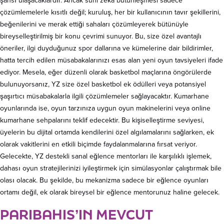
şansı ulaşacaklardır. Ancak suni zeka bütünleşmesi sadece
çözümlemelerle kısıtlı değil; kuruluş, her bir kullanıcının tavır şekillerini,
beğenilerini ve merak ettiği sahaları çözümleyerek bütünüyle
bireyselleştirilmiş bir konu çevrimi sunuyor. Bu, size özel avantajlı
öneriler, ilgi duyduğunuz spor dallarına ve kümelerine dair bildirimler,
hatta tercih edilen müsabakalarınızı esas alan yeni oyun tavsiyeleri ifade
ediyor. Mesela, eğer düzenli olarak basketbol maçlarına öngörülerde
bulunuyorsanız, YZ size özel basketbol ek ödülleri veya potansiyel
şaşırtıcı müsabakalarla ilgili çözümlemeler sağlayacaktır. Kumarhane
oyunlarında ise, oyun tarzınıza uygun oyun makinelerini veya online
kumarhane sehpalarını teklif edecektir. Bu kişiselleştirme seviyesi,
üyelerin bu dijital ortamda kendilerini özel algılamalarını sağlarken, ek
olarak vakitlerini en etkili biçimde faydalanmalarına fırsat veriyor.
Gelecekte, YZ destekli sanal eğlence mentorları ile karşılıklı işlemek,
dahası oyun stratejilerinizi iyileştirmek için simülasyonlar çalıştırmak bile
olası olacak. Bu şekilde, bu mekanizma sadece bir eğlence oyunları
ortamı değil, ek olarak bireysel bir eğlence mentorunuz haline gelecek.
PARIBAHIS’IN MEVCUT