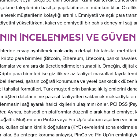
e çekme taleplerinin basitçe yapılabilmesini mümkün kılar. Özellik
nerek müşterilerin kolaylığı artırılır. Emniyetli ve açık para trans
diyetini yükseltirken, kalıcı ve emniyetli bir bahis deneyimi sağlar
NIN İNCELENMESI VE GÜVEN
ihlerine cevaplayabilmek maksadıyla detaylı bir tahsilat metotları 
 kripto para birimleri (Bitcoin, Ethereum, Litecoin), banka havale
amalar ve ara sıra da ücretlendirmeler sunabilir. Örneğin, dijital
to para birimleri ise gizlilik ve az faaliyet masrafları fayda temin 
 belirlemesi, şahsın coğrafi konumuna ve yerel bankacılık düzenl
 tahsilat formülleri, Türk müşterilerin bankacılık işlemlerini da
üşteri datalarını ve parasal faaliyetleri saklamak maksadıyla en 
relenmesini sağlayarak harici kişilerin ulaşımını önler. PCI DSS (
eder. Ayrıca, bahsedilen platformlar düzenli olarak harici emniyet 
oğaltır. Müşterilerin PinCo veya Pin Up’a oturum açarken ve fina
er, kullanıcıların kimlik doğrulama (KYC) evrelerini sona erdirme
lar. Bu entegre koruma anlayışı, PinCo ve Pin Up’ın eminliğiyle 