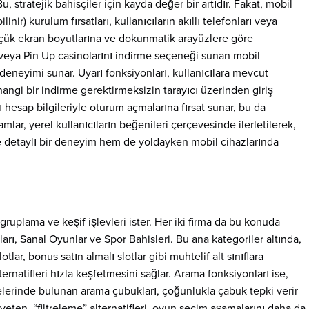
stratejik bahisçiler için kayda değer bir artıdır. Fakat, mobil
ir) kurulum fırsatları, kullanıcıların akıllı telefonları veya
 küçük ekran boyutlarına ve dokunmatik arayüzlere göre
Co veya Pin Up casinolarını indirme seçeneği sunan mobil
deneyimi sunar. Uyarı fonksiyonları, kullanıcılara mevcut
hangi bir indirme gerektirmeksizin tarayıcı üzerinden giriş
 hesap bilgileriyle oturum açmalarına fırsat sunar, bu da
amlar, yerel kullanıcıların beğenileri çerçevesinde ilerletilerek,
de detaylı bir deneyim hem de yoldayken mobil cihazlarında
gruplama ve keşif işlevleri ister. Her iki firma da bu konuda
ları, Sanal Oyunlar ve Spor Bahisleri. Bu ana kategoriler altında,
otlar, bonus satın almalı slotlar gibi muhtelif alt sınıflara
ternatifleri hızla keşfetmesini sağlar. Arama fonksiyonları ise,
itelerinde bulunan arama çubukları, çoğunlukla çabuk tepki verir
aveten, “filtreleme” alternatifleri, oyun seçim aşamalarını daha da