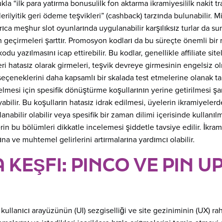
la “ilk para yatırma bonusu|ilk fon aktarma ikramiyesi|ilk nakit tr
eleri|yitik geri ödeme teşvikleri” (cashback) tarzında bulunabilir. 
ıca meşhur slot oyunlarında uygulanabilir karşılıksız turlar da sunab
geçirmeleri şarttır. Promosyon kodları da bu süreçte önemli bir ro
odu yazılmasını icap ettirebilir. Bu kodlar, genellikle affiliate si
eri hatasız olarak girmeleri, teşvik devreye girmesinin engelsiz o
 seçeneklerini daha kapsamlı bir skalada test etmelerine olanak ta
mesi için spesifik dönüştürme koşullarının yerine getirilmesi şartt
ayabilir. Bu koşulların hatasız idrak edilmesi, üyelerin ikramiye
anabilir olabilir veya spesifik bir zaman dilimi içerisinde kullanılm
erin bu bölümleri dikkatle incelemesi şiddetle tavsiye edilir. İkra
a ve muhtemel gelirlerini artırmalarına yardımcı olabilir.
EŞFI: PINCO VE PIN UP
kullanıcı arayüzünün (UI) sezgiselliği ve site geziniminin (UX) r