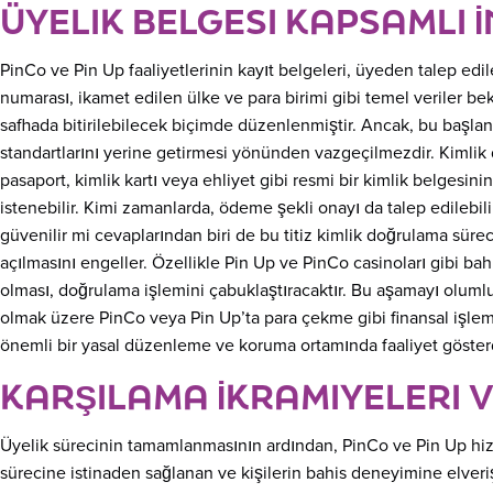
ÜYELIK BELGESI KAPSAMLI 
PinCo ve Pin Up faaliyetlerinin kayıt belgeleri, üyeden talep edil
numarası, ikamet edilen ülke ve para birimi gibi temel veriler bek
safhada bitirilebilecek biçimde düzenlenmiştir. Ancak, bu başla
standartlarını yerine getirmesi yönünden vazgeçilmezdir. Kimlik
pasaport, kimlik kartı veya ehliyet gibi resmi bir kimlik belgesin
istenebilir. Kimi zamanlarda, ödeme şekli onayı da talep edilebil
güvenilir mi cevaplarından biri de bu titiz kimlik doğrulama süre
açılmasını engeller. Özellikle Pin Up ve PinCo casinoları gibi bah
olması, doğrulama işlemini çabuklaştıracaktır. Bu aşamayı olumlu bi
olmak üzere PinCo veya Pin Up’ta para çekme gibi finansal işlemle
önemli bir yasal düzenleme ve koruma ortamında faaliyet göster
KARŞILAMA İKRAMIYELERI V
Üyelik sürecinin tamamlanmasının ardından, PinCo ve Pin Up hizmetl
sürecine istinaden sağlanan ve kişilerin bahis deneyimine elveri