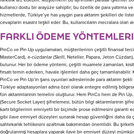
kullanıcı dostu bir arayüze sahiptir; bu özellik de para yatırma v
hizmetlerde, Türkiye’ye has yaygın para aktarım şekilleri de listele
cevapların esasını teşkil eder. Bu, kullanıcıların mecralara olan ai
FARKLI ÖDEME YÖNTEMLERI
PinCo ve Pin Up uygulamaları, müşterilerinin çeşitli finansal terc
MasterCard), e-cüzdanlar (Skrill, Neteller, Papara, Jeton Cüzdan),
bulunur. Her bir ödeme yöntemi, çeşitli muamele zamanları, kısıtl
fırsatı temin ederken, havale işlemleri daha geç tamamlanabilir. Krip
PinCo ve Pin Up’ın şans oyunları adreslerinde para aktarım şekli
Türkiye adaptasyonları adına özel olarak entegre edilmiş bölgesel
fon aktarımlarının temelini oluşturur. Hem PinCo hem de Pin Up, m
(Secure Socket Layer) şifrelemesi, bütün bilgi aktarımlarının şif
kartı bilgilerinin emniyetli bir biçimde prose edilmesini garanti 
gibi ilave emniyet düzeyleri sunarak hesap güvenliğini daha da ç
sahtekarlık tehlikesini azaltmak bakımından önemlidir. Bu şirketl
doğrulanmış hesaplara yaparak ilave bir emniyet düzeyi mümkün kı