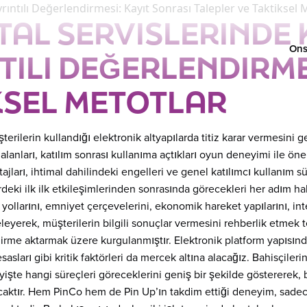
yrıntılı Değerlendirmesi: Kayıt Sonrası Talepler ve Taktiksel 
JITAL SERVISLERINDE
Ons
TILI DEĞERLENDIRME
KSEL METOTLAR
erilerin kullandığı elektronik altyapılarda titiz karar vermesini 
anları, katılım sonrası kullanıma açtıkları oyun deneyimi ile ön
ajları, ihtimal dahilindeki engelleri ve genel katılımcı kullanım 
eki ilk ilk etkileşimlerinden sonrasında görecekleri her adım hak
im yollarını, emniyet çerçevelerini, ekonomik hareket yapılarını, i
celeyerek, müşterilerin bilgili sonuçlar vermesini rehberlik etmek
irme aktarmak üzere kurgulanmıştır. Elektronik platform yapısınd
esasları gibi kritik faktörleri da mercek altına alacağız. Bahisçil
işte hangi süreçleri göreceklerini geniş bir şekilde göstererek, b
lacaktır. Hem PinCo hem de Pin Up’ın takdim ettiği deneyim, sade