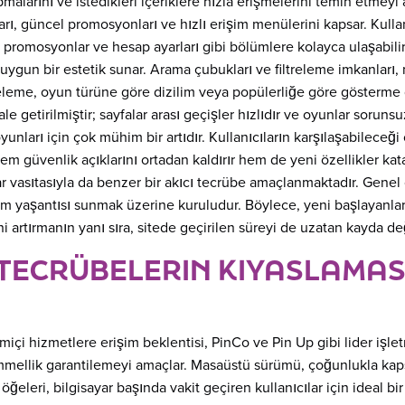
malarını ve istedikleri içeriklere hızla erişmelerini temin etmeyi 
rı, güncel promosyonları ve hızlı erişim menülerini kapsar. Kulla
promosyonlar ve hesap ayarları gibi bölümlere kolayca ulaşabilirle
un bir estetik sunar. Arama çubukları ve filtreleme imkanları, m
releme, oyun türüne göre dizilim veya popülerliğe göre gösterme gi
e getirilmiştir; sayfalar arası geçişler hızlıdır ve oyunlar sorunsu
yunları için çok mühim bir artıdır. Kullanıcıların karşılaşabilece
m güvenlik açıklarını ortadan kaldırır hem de yeni özellikler kata
asıtasıyla da benzer bir akıcı tecrübe amaçlanmaktadır. Genel ol
atform yaşantısı sunmak üzerine kuruludur. Böylece, yeni başlayan
ni artırmanın yanı sıra, sitede geçirilen süreyi de uzatan kayda de
 TECRÜBELERIN KIYASLAMAS
içi hizmetlere erişim beklentisi, PinCo ve Pin Up gibi lider işletm
emmellik garantilemeyi amaçlar. Masaüstü sürümü, çoğunlukla kaps
 öğeleri, bilgisayar başında vakit geçiren kullanıcılar için ideal 