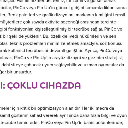
amaçlar. Her iki hizmet de, temiz, intizamlı ve görsel olarak
nıcılar, PinCo veya Pin Up’ın güncel girişini tamamladıktan sonra
r. Renk paletleri ve grafik dizaynları, markanın kimliğini temsil
üşterilere çok sayıda aktivite seçeneği arasından tercihte
bi fonksiyonlar, kişiselleştirilmiş bir tecrübe sağlar. PinCo ve
z bir şekilde yüklenir. Bu, özellikle ivedi hükümlerin ve seri
ği olası teknik problemleri minimize etmek amacıyla, söz konusu
rak kullanıcı tecrübesini devamlı geliştirir. Ayrıca, PinCo veya
arak, PinCo ve Pin Up’ın arayüz dizaynı ve gezinim stratejisi,
lar dahi siteye çabucak uyum sağlayabilir ve uzman oyuncular da
ğer bir unsurdur.
I: ÇOKLU CIHAZDA
eler için kritik bir optimizasyon alanıdır. Her iki mecra da
amlı gösterim sahası vererek aynı anda daha fazla bilgi ve oyun
bir tecrübe temin eder. PinCo veya Pin Up’ın bahis bölümlerinde,