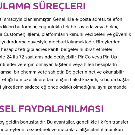
RULAMA SÜREÇLERI
si amacıyla planlanmıştır. Genellikle e-posta adresi, telefon
adıkları bu formlar, çoğunlukla tek bir sayfada veya birkaç
r Customer) işlemi, platformların kanuni vecibeleri ve güvenlik
mayı durdurma gayesiyle mecburi kılınmaktadır. Bireylerden
hesap özeti gibi adres kanıtı belgelerini ibraz etmeleri
kle 24 ila 72 saat arasında değişebilir. PinCo veya Pin Up
nti eder ve ergin olmayan kişilerin veya hileli hesapların
aşamsal bir ehemmiyete sahiptir. Belgelerin net ve okunabilir
z ettiği tüm özelliklere tam erişim hakkı kazanır, ki bu da başta
ili şirketlerin sadece eğlence odaklı olmadığını, aynı zamanda
VSEL FAYDALANILMASI
geldin bonuslarıdır. Bu avantajlar, genellikle ilk fon transferi
yeni bireylerini cezbetmek ve mecralara alışmalarını mümkün