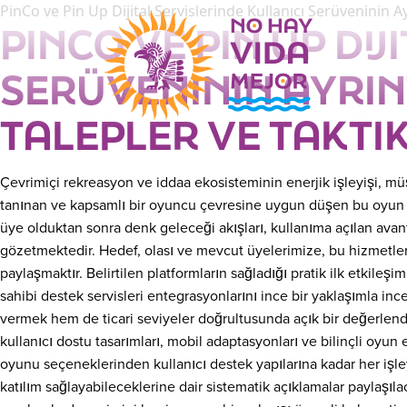
PinCo ve Pin Up Dijital Servislerinde Kullanıcı Serüveninin A
PINCO VE PIN UP DI
SERÜVENININ AYRIN
TALEPLER VE TAKTI
Çevrimiçi rekreasyon ve iddaa ekosisteminin enerjik işleyişi, müşt
tanınan ve kapsamlı bir oyuncu çevresine uygun düşen bu oyun al
üye olduktan sonra denk geleceği akışları, kullanıma açılan avant
gözetmektedir. Hedef, olası ve mevcut üyelerimize, bu hizmetlerd
paylaşmaktır. Belirtilen platformların sağladığı pratik ilk etkileş
sahibi destek servisleri entegrasyonlarını ince bir yaklaşımla in
vermek hem de ticari seviyeler doğrultusunda açık bir değerlend
kullanıcı dostu tasarımları, mobil adaptasyonları ve bilinçli oyun 
oyunu seçeneklerinden kullanıcı destek yapılarına kadar her işley
katılım sağlayabileceklerine dair sistematik açıklamalar paylaşı