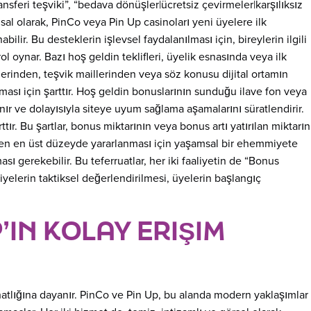
ansferi teşviki”, “bedava dönüşler|ücretsiz çevirmeler|karşılıksız
Misal olarak, PinCo veya Pin Up casinoları yeni üyelere ilk
ilir. Bu desteklerin işlevsel faydalanılması için, bireylerin ilgili
l oynar. Bazı hoş geldin teklifleri, üyelik esnasında veya ilk
telerinden, teşvik maillerinden veya söz konusu dijital ortamın
lması için şarttır. Hoş geldin bonuslarının sunduğu ilave fon veya
nır ve dolayısıyla siteye uyum sağlama aşamalarını süratlendirir.
ır. Bu şartlar, bonus miktarının veya bonus artı yatırılan miktarın
lerden en üst düzeyde yararlanması için yaşamsal bir ehemmiyete
ası gerekebilir. Bu teferruatlar, her iki faaliyetin de “Bonus
miyelerin taktiksel değerlendirilmesi, üyelerin başlangıç
’IN KOLAY ERIŞIM
ahatlığına dayanır. PinCo ve Pin Up, bu alanda modern yaklaşımlar