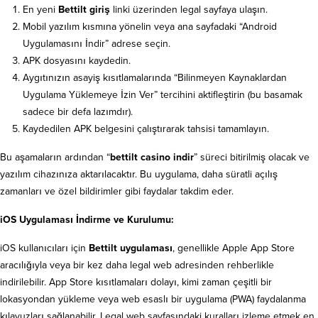
En yeni
Bettilt giriş
linki üzerinden legal sayfaya ulaşın.
Mobil yazılım kısmına yönelin veya ana sayfadaki “Android
Uygulamasını İndir” adrese seçin.
APK dosyasını kaydedin.
Aygıtınızın asayiş kısıtlamalarında “Bilinmeyen Kaynaklardan
Uygulama Yüklemeye İzin Ver” tercihini aktifleştirin (bu basamak
sadece bir defa lazımdır).
Kaydedilen APK belgesini çalıştırarak tahsisi tamamlayın.
Bu aşamaların ardından “
bettilt casino indir
” süreci bitirilmiş olacak ve
yazılım cihazınıza aktarılacaktır. Bu uygulama, daha süratli açılış
zamanları ve özel bildirimler gibi faydalar takdim eder.
iOS Uygulaması İndirme ve Kurulumu:
iOS kullanıcıları için
Bettilt uygulaması
, genellikle Apple App Store
aracılığıyla veya bir kez daha legal web adresinden rehberlikle
indirilebilir. App Store kısıtlamaları dolayı, kimi zaman çeşitli bir
lokasyondan yükleme veya web esaslı bir uygulama (PWA) faydalanma
kılavuzları sağlanabilir. Legal web sayfasındaki kuralları izleme etmek en