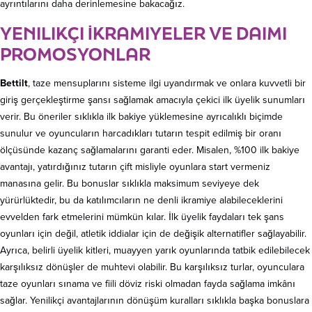
ayrıntılarını daha derinlemesine bakacağız.
YENILIKÇI İKRAMIYELER VE DAIMI
PROMOSYONLAR
Bettilt
, taze mensuplarını sisteme ilgi uyandırmak ve onlara kuvvetli bir
giriş gerçekleştirme şansı sağlamak amacıyla çekici ilk üyelik sunumları
verir. Bu öneriler sıklıkla ilk bakiye yüklemesine ayrıcalıklı biçimde
sunulur ve oyuncuların harcadıkları tutarın tespit edilmiş bir oranı
ölçüsünde kazanç sağlamalarını garanti eder. Misalen, %100 ilk bakiye
avantajı, yatırdığınız tutarın çift misliyle oyunlara start vermeniz
manasına gelir. Bu bonuslar sıklıkla maksimum seviyeye dek
yürürlüktedir, bu da katılımcıların ne denli ikramiye alabileceklerini
evvelden fark etmelerini mümkün kılar. İlk üyelik faydaları tek şans
oyunları için değil, atletik iddialar için de değişik alternatifler sağlayabilir.
Ayrıca, belirli üyelik kitleri, muayyen yarık oyunlarında tatbik edilebilecek
karşılıksız dönüşler de muhtevi olabilir. Bu karşılıksız turlar, oyunculara
taze oyunları sınama ve fiili döviz riski olmadan fayda sağlama imkânı
sağlar. Yenilikçi avantajlarının dönüşüm kuralları sıklıkla başka bonuslara