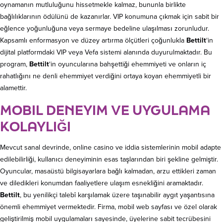
oynamanın mutluluğunu hissetmekle kalmaz, bununla birlikte
bağlılıklarının ödülünü de kazanırlar. VIP konumuna çıkmak için sabit bir
eğlence yoğunluğuna veya sermaye bedeline ulaşılması zorunludur.
Kapsamlı enformasyon ve düzey artırma ölçütleri çoğunlukla
Bettilt
‘in
dijital platformdaki VIP veya Vefa sistemi alanında duyurulmaktadır. Bu
program,
Bettilt
‘in oyuncularına bahşettiği ehemmiyeti ve onların iç
rahatlığını ne denli ehemmiyet verdiğini ortaya koyan ehemmiyetli bir
alamettir.
MOBIL DENEYIM VE UYGULAMA
KOLAYLIĞI
Mevcut sanal devrinde, online casino ve iddia sistemlerinin mobil adapte
edilebilirliği, kullanıcı deneyiminin esas taşlarından biri şekline gelmiştir.
Oyuncular, masaüstü bilgisayarlara bağlı kalmadan, arzu ettikleri zaman
ve diledikleri konumdan faaliyetlere ulaşım esnekliğini aramaktadır.
Bettilt
, bu yenilikçi talebî karşılamak üzere taşınabilir aygıt yaşantısına
önemli ehemmiyet vermektedir. Firma, mobil web sayfası ve özel olarak
geliştirilmiş mobil uygulamaları sayesinde, üyelerine sabit tecrübesini