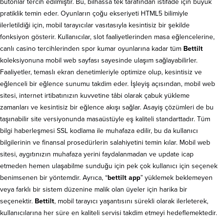
butonlar tercih edilmiştir. Bu, bilhassa tek tarafından istifade için büyük
pratiklik temin eder. Oyunların çoğu ekseriyeti HTML5 bilimiyle
ilerletildiği için, mobil tarayıcılar vasıtasıyla kesintisiz bir şekilde
fonksiyon gösterir. Kullanıcılar, slot faaliyetlerinden masa eğlencelerine,
canlı casino tercihlerinden spor kumar oyunlarına kadar tüm
Bettilt
koleksiyonuna mobil web sayfası sayesinde ulaşım sağlayabilirler.
Faaliyetler, temaslı ekran denetimleriyle optimize olup, kesintisiz ve
eğlenceli bir eğlence sunumu takdim eder. İşleyiş açısından, mobil web
sitesi, internet irtibatınızın kuvvetine tâbi olarak çabuk yükleme
zamanları ve kesintisiz bir eğlence akışı sağlar. Asayiş çözümleri de bu
taşınabilir site versiyonunda masaüstüyle eş kaliteli standarttadır. Tüm
bilgi haberleşmesi SSL kodlama ile muhafaza edilir, bu da kullanıcı
bilgilerinin ve finansal prosedürlerin salahiyetini temin kılar. Mobil web
sitesi, aygıtınızın muhafaza yerini faydalanmadan ve update icap
etmeden hemen ulaşabilme sunduğu için pek çok kullanıcı için seçenek
benimsenen bir yöntemdir. Ayrıca, “
bettilt app
” yüklemek beklemeyen
veya farklı bir sistem düzenine malik olan üyeler için harika bir
seçenektir.
Bettilt
, mobil tarayıcı yaşantısını sürekli olarak ilerleterek,
kullanıcılarına her süre en kaliteli servisi takdim etmeyi hedeflemektedir.