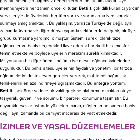
garanti etmek için bağımsız denetimlerden tabi tutulmaktadır. Üye
memnuniyetini her zaman öncelikli tutan
Bettilt
, çok dilli kullanıcı yardım
servisleriyle de üyelerinin her tüm soru ve sorunlarına ivedi kararlar
sunmayı amaçlamaktadır. Bu yaklaşım, yalnızca Türkiye’de değil, aynı
zamanda Avrupa ve diğer dünya çapında sektörlerde da geniş bir üye
grubu kurmasına yardımcı olmuştur. Sistem, sürekli olarak taze
eğlenceler ve bahis seçenekleri ilave ederek hareketli bir atmosfer
temin etmekte ve böylece üyelerin merakını sürekli kılmaktadır.
Misyonunun bir diğer önemli bölümü ise mesul eğlence kaidelerine
uygunluktur. Bu bahis sitesi, üyelerinin faydalı ve yönetimli bir tarzda
eğlenmelerini destekleyen gereçler vererek, muhtemel bağımlılık
tehlikelerini en aza indirmeye uğraşmaktadır. Bu entegre yöntem,
Bettilt
‘i sektörde sadece bir vakit geçirme platformu olmaktan öteye
taşıyarak, güvenilir ve sorumlu bir partner konumuna taşımıştır. Bu
dayanıklı esaslar üstünde yükselen marka, müşterilerine sadece bahis
değil, aynı zamanda bir cemiyet macerası de vaat etmektedir.
İZINLER VE YASAL DÜZENLEMELER
İnternet üzerinden şans oyunları ve oyun merkezi mecralarının