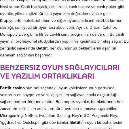
hissi sunar. Canlı blackjack, canlı rulet, canlı bakara ve canlı poker gibi
oyunlar, yüksek çözünürlüklü yayınlarla doğrudan evinize gelir.
Krupiyelerle muhabbet etme ve diğer oyuncularla münasebet kurma
olanağı, cemiyetçi bir oyun tecrübesi verir. Ayrıca, Dream Catcher,
Monopoly Live gibi farklı ve zevkli canlı programları da vardır. Bu canlı
yayınlar, profesyonel stüdyolardan yapılır ve kesintisiz bir akış sağlar. Bu
zenginlik sayesinde
Bettilt
, her oyuncunun beklentilerini aşan bir
deneyim sağlamayı başarıyor.
BENZERSIZ OYUN SAĞLAYICILARI
VE YAZILIM ORTAKLIKLARI
Bettilt casino
‘nun bol seçenekli oyun koleksiyonunun gerisinde,
sektörün en saygın ve yenilikçi yazılım sağlayıcılarıyla oluşturduğu
sağlam partnerlikler mevcuttur. Bu kooperasyonlar, bu platformun her
zaman en kaliteli, en adil ve en türlü oyunları sunmasını garantiler.
Microgaming, NetEnt, Evolution Gaming, Play’n GO, Pragmatic Play,
Yggdrasil ve Quickspin gibi dev isimler,
Bettilt
‘in oyun kütüphanesini