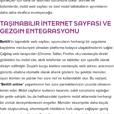
iştirakçiler için ideal bir alternatif durumuna sokar. Sonraki ek
bölümlerde, mobil web sayfası ve özel mobil tatbikatların ayrıntılarını
daha daha etraflıca inceleyeceğiz.
TAŞINABILIR İNTERNET SAYFASI VE
GEZGIN ENTEGRASYONU
Bettilt
‘in taşınabilir web sayfası, oyuncuların herhangi bir uygulama
kaydetme mecburiyeti olmadan platforma kolayca ulaşabilmelerini sağlar.
Çağdaş web tarayıcıları (Chrome, Safari, Firefox vb.) vasıtasıyla direkt
girilebilen bu mobil site, akıllı telefonlar ve tabletler için spesifik olarak
dizayn edilmiştir. Duyarlı kurgu kaidesi vasıtasıyla, web adresi, aracınızın
görüntü ebatına otomatik olarak ahenk gösterir, bu şekilde menüler,
oyun ikonları ve yazılar her süre net ve kullanılabilir olur. Bu vaziyet,
“
Bettilt online
” yaşantısının her süre parmaklarınızın ucunda olmasını
temin eder. Mobil sayfanın kullanıcı tasarımı, sabit sürümüne eşdeğer
bir şekle sahiptir, bu da halihazırdaki üyelerin mobil aktarımda herhangi
bir zorluk deneyimlemesini engeller. Menüler ekseriyetle daha küçük
hale oluşturulmuş, ehemmiyetli niteliklere hızlı ulaşım sağlayan geniş