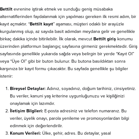
Bettilt
evrenine iştirak etmek ve sunduğu geniş müsabaka
alternatiflerinden faydalanmak için yapılması gereken ilk resmi adım, bir
kayıt açmaktır. “
Bettilt kayıt
” aşaması, müşteri odaklı bir arayüzle
kurgulanmış olup, az sayıda basit adımdan meydana gelir ve genellikle
birkaç dakika içinde bitirilebilir. İlk olarak, mevcut
Bettilt giriş
konumu
üzerinden platformun başlangıç sayfasına girmeniz gerekmektedir. Giriş
sayfasında genellikle yukarıda sağda veya belirgin bir yerde “Kayıt Ol”
veya “Üye Ol” gibi bir buton bulunur. Bu butona basıldıktan sonra
karşınıza bir kayıt formu çıkacaktır. Bu sayfada genellikle şu bilgiler
istenir:
Bireysel Detaylar:
Adınız, soyadınız, doğum tarihiniz, cinsiyetiniz.
Bu veriler, kanuni yaş kriterine uygunluğunuzu ve kişiliğinizi
onaylamak için lazımdır.
İletişim Bilgileri:
E-posta adresiniz ve telefon numaranız. Bu
veriler, üyelik onayı, parola yenileme ve promosyonlardan bilgi
edinmek için değerlendirilir.
Konum Verileri:
Ülke, şehir, adres. Bu detaylar, yasal