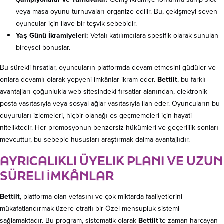
veya masa oyunu turnuvaları organize edilir. Bu, çekişmeyi seven
oyuncular için ilave bir teşvik sebebidir.
Yaş Günü İkramiyeleri:
Vefalı katılımcılara spesifik olarak sunulan
bireysel bonuslar.
Bu sürekli fırsatlar, oyuncuların platformda devam etmesini güdüler ve
onlara devamlı olarak yepyeni imkânlar ikram eder.
Bettilt
, bu farklı
avantajları çoğunlukla web sitesindeki fırsatlar alanından, elektronik
posta vasıtasıyla veya sosyal ağlar vasıtasıyla ilan eder. Oyuncuların bu
duyuruları izlemeleri, hiçbir olanağı es geçmemeleri için hayati
niteliktedir. Her promosyonun benzersiz hükümleri ve geçerlilik sonları
mevcuttur, bu sebeple hususları araştırmak daima avantajlıdır.
AYRICALIKLI ÜYELIK PLANI VE UZUN
SÜRELI İMKÂNLAR
Bettilt
, platforma olan vefasını ve çok miktarda faaliyetlerini
mükafatlandırmak üzere etraflı bir Özel mensupluk sistemi
sağlamaktadır. Bu program, sistematik olarak
Bettilt
’te zaman harcayan