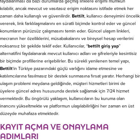
faydalanması da bazı durumlarda geçmiş linklere erişimi mümkün
kılabilir, ancak mevcut ve vasıtasız erişim noktasını istifade etmek her
zaman daha kullanışlı ve güvenilirdir.
Bettilt
, kullanıcı deneyimini öncelik
vererek, link farklılaşmalarını en süratli biçimde kontrol eder ve güncel
konumların pürüzsüz çalışmasını temin eder. Güncel ulaşım linkleri,
mecranın her özelliklerini, müsabakalarını ve bireysel hesap verilerini
noksansız bir şekilde teklif eder. Kullanıcılar, “
bettilt giriş yap
”
alternatifini faydalanarak mevcut kullanıcı adları ve şifreleriyle kesintisiz
bir biçimde profillerine erişebilirler. Bu sürekli yenilenen temel yapı,
Bettilt
‘in Türkiye pazarındaki güçlü varlığını idame etmesine ve
katılımcılarına fasılmasız bir destek sunmasına fırsat yaratır. Herhangi bir
ulaşım problemi meydana geldiğinde, müşteri hizmetleri birimi de
üyelere güncel adres hususunda destek sağlamak için 7/24 hizmet
vermektedir. Bu öngörülü yaklaşım, kullanıcıların bu kuruma olan
inancını yükseltmekte ve platformun ulaşılabilirliğini her zaman en üst
düzeyde muhafaza etmektedir.
KAYIT AÇMA VE ONAYLAMA
ADIMLARI