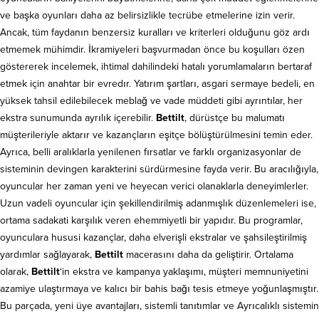
ve başka oyunları daha az belirsizlikle tecrübe etmelerine izin verir.
Ancak, tüm faydanın benzersiz kuralları ve kriterleri olduğunu göz ardı
etmemek mühimdir. İkramiyeleri başvurmadan önce bu koşulları özen
göstererek incelemek, ihtimal dahilindeki hatalı yorumlamaların bertaraf
etmek için anahtar bir evredır. Yatırım şartları, asgari sermaye bedeli, en
yüksek tahsil edilebilecek meblağ ve vade müddeti gibi ayrıntılar, her
ekstra sunumunda ayrılık içerebilir.
Bettilt
, dürüstçe bu malumatı
müşterileriyle aktarır ve kazançların eşitçe bölüştürülmesini temin eder.
Ayrıca, belli aralıklarla yenilenen fırsatlar ve farklı organizasyonlar de
sisteminin devingen karakterini sürdürmesine fayda verir. Bu aracılığıyla,
oyuncular her zaman yeni ve heyecan verici olanaklarla deneyimlerler.
Uzun vadeli oyuncular için şekillendirilmiş adanmışlık düzenlemeleri ise,
ortama sadakati karşılık veren ehemmiyetli bir yapıdır. Bu programlar,
oyunculara hususi kazançlar, daha elverişli ekstralar ve şahsileştirilmiş
yardımlar sağlayarak,
Bettilt
macerasını daha da geliştirir. Ortalama
olarak,
Bettilt
‘in ekstra ve kampanya yaklaşımı, müşteri memnuniyetini
azamiye ulaştırmaya ve kalıcı bir bahis bağı tesis etmeye yoğunlaşmıştır.
Bu parçada, yeni üye avantajları, sistemli tanıtımlar ve Ayrıcalıklı sistemin