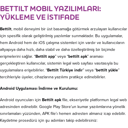
BETTILT MOBIL YAZILIMLARI:
YÜKLEME VE İSTIFADE
Bettilt
, mobil deneyimi bir üst basamağa götürmek arzulayan kullanıcılar
için spesifik olarak geliştirilmiş yazılımlar sunmaktadır. Bu uygulamalar,
hem Android hem de iOS çalışma sistemleri için vardır ve kullanıcıların
altyapıya daha hızlı, daha stabil ve daha özelleştirilmiş bir biçimde
erişmelerini sağlar. “
Bettilt app
” veya “
bettilt apk
” araması
gerçekleştiren kullanıcılar, sistemin legal web sayfası vasıtasıyla bu
uygulamalara erişebilirler. “
Bettilt Türkiye indir
” veya “
bettilt yükle
”
tercihleriyle üyeler, cihazlarına yazılımı pratikçe edinebilirler.
Android Uygulaması İndirme ve Kurulumu:
Android oyuncuları için
Bettilt apk
file, ekseriyetle platformun legal web
adresinden edinebilir. Google Play Store’un kumar yazılımlarına yönelik
sınırlamaları yüzünden, APK file’ı hemen adresten almanız icap edebilir.
Kaydetme prosedürü için şu adımları takip edebilirsiniz: