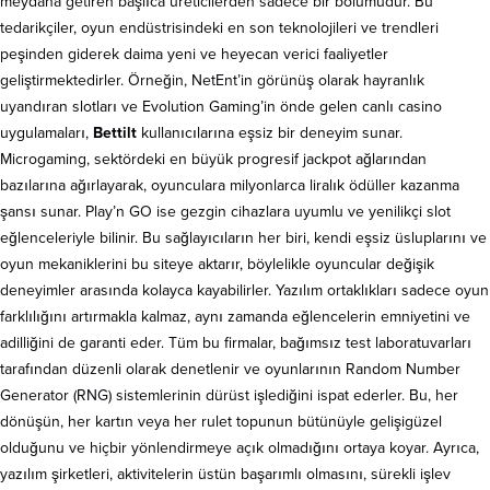
meydana getiren başlıca üreticilerden sadece bir bölümüdür. Bu
tedarikçiler, oyun endüstrisindeki en son teknolojileri ve trendleri
peşinden giderek daima yeni ve heyecan verici faaliyetler
geliştirmektedirler. Örneğin, NetEnt’in görünüş olarak hayranlık
uyandıran slotları ve Evolution Gaming’in önde gelen canlı casino
uygulamaları,
Bettilt
kullanıcılarına eşsiz bir deneyim sunar.
Microgaming, sektördeki en büyük progresif jackpot ağlarından
bazılarına ağırlayarak, oyunculara milyonlarca liralık ödüller kazanma
şansı sunar. Play’n GO ise gezgin cihazlara uyumlu ve yenilikçi slot
eğlenceleriyle bilinir. Bu sağlayıcıların her biri, kendi eşsiz üsluplarını ve
oyun mekaniklerini bu siteye aktarır, böylelikle oyuncular değişik
deneyimler arasında kolayca kayabilirler. Yazılım ortaklıkları sadece oyun
farklılığını artırmakla kalmaz, aynı zamanda eğlencelerin emniyetini ve
adilliğini de garanti eder. Tüm bu firmalar, bağımsız test laboratuvarları
tarafından düzenli olarak denetlenir ve oyunlarının Random Number
Generator (RNG) sistemlerinin dürüst işlediğini ispat ederler. Bu, her
dönüşün, her kartın veya her rulet topunun bütünüyle gelişigüzel
olduğunu ve hiçbir yönlendirmeye açık olmadığını ortaya koyar. Ayrıca,
yazılım şirketleri, aktivitelerin üstün başarımlı olmasını, sürekli işlev