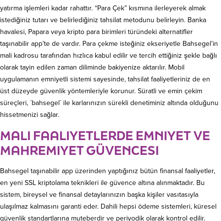
yatırma işlemleri kadar rahattır. “Para Çek” kısmına ilerleyerek almak
istediğiniz tutarı ve belirlediğiniz tahsilat metodunu belirleyin. Banka
havalesi, Papara veya kripto para birimleri türündeki alternatifler
taşınabilir app’te de vardır. Para çekme isteğiniz ekseriyetle Bahsegel’in
mali kadrosu tarafından hızlıca kabul edilir ve tercih ettiğiniz şekle bağlı
olarak tayin edilen zaman diliminde bakiyenize aktarılır. Mobil
uygulamanın emniyetli sistemi sayesinde, tahsilat faaliyetleriniz de en
üst düzeyde güvenlik yöntemleriyle korunur. Süratli ve emin çekim
süreçleri, `bahsegel` ile karlarınızın sürekli denetiminiz altında olduğunu
hissetmenizi sağlar.
MALI FAALIYETLERDE EMNIYET VE
MAHREMIYET GÜVENCESI
Bahsegel taşınabilir app üzerinden yaptığınız bütün finansal faaliyetler,
en yeni SSL kriptolama teknikleri ile güvence altına alınmaktadır. Bu
sistem, bireysel ve finansal detaylarınızın başka kişiler vasıtasıyla
ulaşılmaz kalmasını garanti eder. Dahili hepsi ödeme sistemleri, küresel
güvenlik standartlarına muteberdir ve periyodik olarak kontrol edilir.