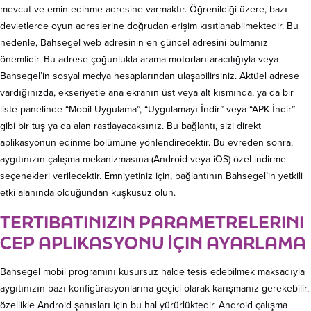
mevcut ve emin edinme adresine varmaktır. Öğrenildiği üzere, bazı
devletlerde oyun adreslerine doğrudan erişim kısıtlanabilmektedir. Bu
nedenle, Bahsegel web adresinin en güncel adresini bulmanız
önemlidir. Bu adrese çoğunlukla arama motorları aracılığıyla veya
Bahsegel’in sosyal medya hesaplarından ulaşabilirsiniz. Aktüel adrese
vardığınızda, ekseriyetle ana ekranın üst veya alt kısmında, ya da bir
liste panelinde “Mobil Uygulama”, “Uygulamayı İndir” veya “APK İndir”
gibi bir tuş ya da alan rastlayacaksınız. Bu bağlantı, sizi direkt
aplikasyonun edinme bölümüne yönlendirecektir. Bu evreden sonra,
aygıtınızın çalışma mekanizmasına (Android veya iOS) özel indirme
seçenekleri verilecektir. Emniyetiniz için, bağlantının Bahsegel’in yetkili
etki alanında olduğundan kuşkusuz olun.
TERTIBATINIZIN PARAMETRELERINI
CEP APLIKASYONU İÇIN AYARLAMA
Bahsegel mobil programını kusursuz halde tesis edebilmek maksadıyla
aygıtınızın bazı konfigürasyonlarına geçici olarak karışmanız gerekebilir,
özellikle Android şahısları için bu hal yürürlüktedir. Android çalışma