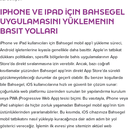
IPHONE VE IPAD İÇIN BAHSEGEL
UYGULAMASINI YÜKLEMENIN
BASIT YOLLARI
iPhone ve iPad kullanıcıları için Bahsegel mobil app’i yükleme süreci,
Android işletenlerine kıyasla genellikle daha basittir. Apple’ın tatbikat
dükkanı politikaları, spesifik bölgelerde bahis uygulamalarının App
Store’da direkt sıralanmasına izin verebilir. Ancak, bazı coğrafi
kısıtlamalar yüzünden Bahsegel app’inin direkt App Store’da sürekli
gözükmeyebileceği durumlar da geçerli olabilir. Bu benzer koşullarda
bile Bahsegel, iOS kullanıcılarına hızlı ve güvenli bir çözüm sunar:
çoğunlukla web platformu üzerinden sunulan bir yapılandırma kurulum
veya PWA (Progressive Web App) tesisi biçimi. Bu vasıtayla, iPhone veya
iPad sahipleri da hiçbir zorluk yaşamadan Bahsegel mobil app’inin tüm
üstünlüklerinden yararlanabilirler. Bu kısımda, iOS cihazınıza Bahsegel
mobil tatbikatını nasıl yükleyip kuracağınıza dair adım adım bir yol
gösterici vereceğiz. İşlemin ilk evresi yine sitemizin aktüel web