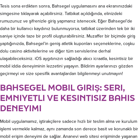
Tesis sona erdikten sonra, Bahsegel uygulamasını ana ekranınızdaki
simgesine tıklayarak açabilirsiniz. Tatbikat açıldığında, elinizdeki
rumuzunuz ve şifrenizle giriş yapmanız istenecek. Eğer Bahsegel’de
daha bir kullanıcı kaydınız bulunmuyorsa, tatbikat üzerinden tek bir iki
saniye içinde taze bir profil oluşturabilirsiniz. Muzaffer bir biçimde giriş
yaptığınızda, Bahsegel’in geniş atletik kuponları seçeneklerine, coşku
dolu casino aktivitelerine ve diğer tüm servislerine derhal
ulaşabileceksiniz. iOS aygıtınızın sağladığı akıcı icraatla, kesintisiz bir
mobil iddia deneyiminin lezzetini yaşayın. Bildirim ayarlarınızı gözden
geçirmeyi ve size spesifik avantajlardan bilgilenmeyi unutmayın!
BAHSEGEL MOBIL GIRIŞ: SERI,
EMNIYETLI VE KESINTISIZ BAHIS
DENEYIMI
Mobil uygulamamız, iştirakçilere sadece hızlı bir teslim alma ve kurulum
işlemi vermekle kalmaz, aynı zamanda son derece basit ve korunaklı bir
mobil erişim deneyimi de sağlar. Ananevi web sitesi erişiminde yaşanan