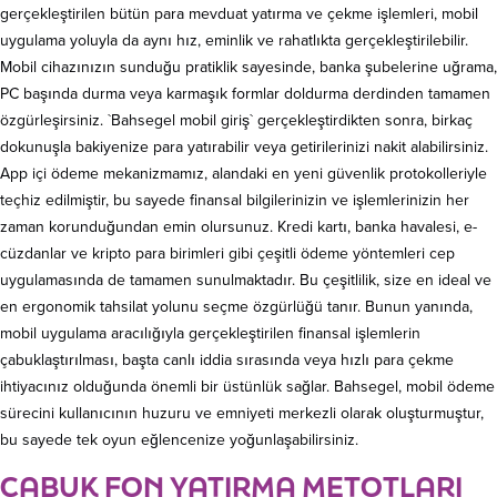
gerçekleştirilen bütün para mevduat yatırma ve çekme işlemleri, mobil
uygulama yoluyla da aynı hız, eminlik ve rahatlıkta gerçekleştirilebilir.
Mobil cihazınızın sunduğu pratiklik sayesinde, banka şubelerine uğrama,
PC başında durma veya karmaşık formlar doldurma derdinden tamamen
özgürleşirsiniz. `Bahsegel mobil giriş` gerçekleştirdikten sonra, birkaç
dokunuşla bakiyenize para yatırabilir veya getirilerinizi nakit alabilirsiniz.
App içi ödeme mekanizmamız, alandaki en yeni güvenlik protokolleriyle
teçhiz edilmiştir, bu sayede finansal bilgilerinizin ve işlemlerinizin her
zaman korunduğundan emin olursunuz. Kredi kartı, banka havalesi, e-
cüzdanlar ve kripto para birimleri gibi çeşitli ödeme yöntemleri cep
uygulamasında de tamamen sunulmaktadır. Bu çeşitlilik, size en ideal ve
en ergonomik tahsilat yolunu seçme özgürlüğü tanır. Bunun yanında,
mobil uygulama aracılığıyla gerçekleştirilen finansal işlemlerin
çabuklaştırılması, başta canlı iddia sırasında veya hızlı para çekme
ihtiyacınız olduğunda önemli bir üstünlük sağlar. Bahsegel, mobil ödeme
sürecini kullanıcının huzuru ve emniyeti merkezli olarak oluşturmuştur,
bu sayede tek oyun eğlencenize yoğunlaşabilirsiniz.
ÇABUK FON YATIRMA METOTLARI