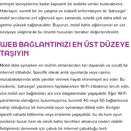
emniyet tavsiyelerine kadar kapsamlı bir aralıkta veriler bulacaksınız.
Hatırlayın, verimli bir ön çalışma ve isabetli enformasyon ile `bahsegel`
mobil tecrübeniz sırf eğlenceli aynı zamanda, üstelik çok daha etkili ve
getirisi yüksek sağlanacaktır. Buyurun, mobil bahis eğlencenizi en üst
seviyeye ulaştıracak bu önemli hususları beraber değerlendirelim.
WEB BAĞLANTINIZI EN ÜST DÜZEYE
TAŞIYIN
Mobil iddia oynarken en mühim etmenlerden biri dayanıklı ve süratli bir
internet irtibatıdır. Spesifik olarak anlık oyunlarda veya casino
müsabakalarında anlık yanıtlar vermek hayati ehemmiyet arz eder. Bu
nedenle, `bahsegel` yazılımını faydalanırken Wi-Fi irtibatınızı tercih edin,
zira mobil veri bağlantıları ara sıra dalgalanmalar yaşayabilir. Eğer Wi-Fi
yararlanma olanağınız bulunmuyorsa, kuvvetli 4G veya 5G bağlantısına
sahip olduğunuz bir konumda oyun oynamaya dikkat edin. Kırılgan
işaretli sahada kilitlenme veya erteleme yaşayabilir, bu da hem oyun
zevkinizi bozar hem de eksik bahis tercihleri almanıza neden olabilir.
İletişiminizi denemek için çabuk bir internet çabukluğu testi