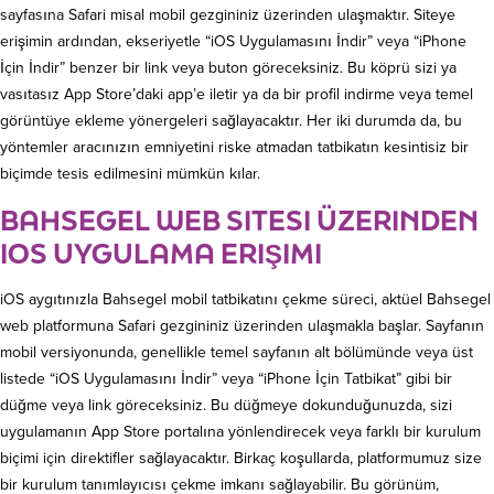
sayfasına Safari misal mobil gezgininiz üzerinden ulaşmaktır. Siteye
erişimin ardından, ekseriyetle “iOS Uygulamasını İndir” veya “iPhone
İçin İndir” benzer bir link veya buton göreceksiniz. Bu köprü sizi ya
vasıtasız App Store’daki app’e iletir ya da bir profil indirme veya temel
görüntüye ekleme yönergeleri sağlayacaktır. Her iki durumda da, bu
yöntemler aracınızın emniyetini riske atmadan tatbikatın kesintisiz bir
biçimde tesis edilmesini mümkün kılar.
BAHSEGEL WEB SITESI ÜZERINDEN
IOS UYGULAMA ERIŞIMI
iOS aygıtınızla Bahsegel mobil tatbikatını çekme süreci, aktüel Bahsegel
web platformuna Safari gezgininiz üzerinden ulaşmakla başlar. Sayfanın
mobil versiyonunda, genellikle temel sayfanın alt bölümünde veya üst
listede “iOS Uygulamasını İndir” veya “iPhone İçin Tatbikat” gibi bir
düğme veya link göreceksiniz. Bu düğmeye dokunduğunuzda, sizi
uygulamanın App Store portalına yönlendirecek veya farklı bir kurulum
biçimi için direktifler sağlayacaktır. Birkaç koşullarda, platformumuz size
bir kurulum tanımlayıcısı çekme imkanı sağlayabilir. Bu görünüm,