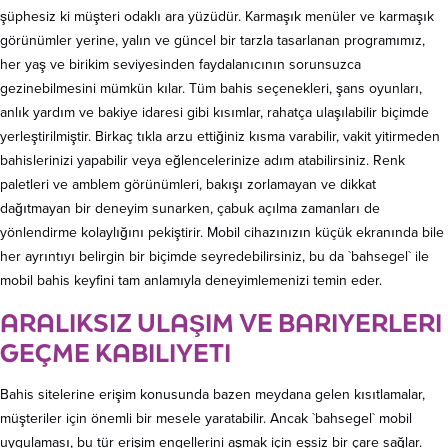
şüphesiz ki müşteri odaklı ara yüzüdür. Karmaşık menüler ve karmaşık
görünümler yerine, yalın ve güncel bir tarzla tasarlanan programımız,
her yaş ve birikim seviyesinden faydalanıcının sorunsuzca
gezinebilmesini mümkün kılar. Tüm bahis seçenekleri, şans oyunları,
anlık yardım ve bakiye idaresi gibi kısımlar, rahatça ulaşılabilir biçimde
yerleştirilmiştir. Birkaç tıkla arzu ettiğiniz kısma varabilir, vakit yitirmeden
bahislerinizi yapabilir veya eğlencelerinize adım atabilirsiniz. Renk
paletleri ve amblem görünümleri, bakışı zorlamayan ve dikkat
dağıtmayan bir deneyim sunarken, çabuk açılma zamanları de
yönlendirme kolaylığını pekiştirir. Mobil cihazınızın küçük ekranında bile
her ayrıntıyı belirgin bir biçimde seyredebilirsiniz, bu da `bahsegel` ile
mobil bahis keyfini tam anlamıyla deneyimlemenizi temin eder.
ARALIKSIZ ULAŞIM VE BARIYERLERI
GEÇME KABILIYETI
Bahis sitelerine erişim konusunda bazen meydana gelen kısıtlamalar,
müşteriler için önemli bir mesele yaratabilir. Ancak `bahsegel` mobil
uygulaması, bu tür erişim engellerini aşmak için eşsiz bir çare sağlar.