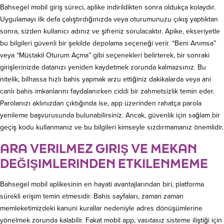
Bahsegel mobil giriş süreci, aplike indirildikten sonra oldukça kolaydır.
Uygulamayı ilk defa çalıştırdığınızda veya oturumunuzu çıkış yaptıktan
sonra, sizden kullanıcı adınız ve şifreniz sorulacaktır. Apike, ekseriyetle
bu bilgileri güvenli bir şekilde depolama seçeneği verir. “Beni Anımsa”
veya “Müstakil Oturum Açma” gibi seçenekleri belirterek, bir sonraki
girişlerinizde datanızı yeniden kaydetmek zorunda kalmazsınız. Bu
nitelik, bilhassa hızlı bahis yapmak arzu ettiğiniz dakikalarda veya ani
canlı bahis imkanlarını faydalanırken ciddi bir zahmetsizlik temin eder.
Parolanızı aklınızdan çıktığında ise, app üzerinden rahatça parola
yenileme başvurusunda bulunabilirsiniz. Ancak, güvenlik için sağlam bir
geçiş kodu kullanmanız ve bu bilgileri kimseyle sızdırmamanız önemlidir.
ARA VERILMEZ GIRIŞ VE MEKAN
DEĞIŞIMLERINDEN ETKILENMEME
Bahsegel mobil aplikesinin en hayati avantajlarından biri, platforma
sürekli erişim temin etmesidir. Bahis sayfaları, zaman zaman
memleketimizdeki kanuni kurallar nedeniyle adres dönüşümlerine
yönelmek zorunda kalabilir. Fakat mobil app, vasıtasız sisteme iliştiği için