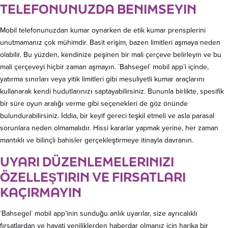
TELEFONUNUZDA BENIMSEYIN
Mobil telefonunuzdan kumar oynarken de etik kumar prensplerini
unutmamanız çok mühimdir. Basit erişim, bazen limitleri aşmaya neden
olabilir. Bu yüzden, kendinize peşinen bir mali çerçeve belirleyin ve bu
mali çerçeveyi hiçbir zaman aşmayın. `Bahsegel` mobil app’i içinde,
yatırma sınırları veya yitik limitleri gibi mesuliyetli kumar araçlarını
kullanarak kendi hudutlarınızı saptayabilirsiniz. Bununla birlikte, spesifik
bir süre oyun aralığı verme gibi seçenekleri de göz önünde
bulundurabilirsiniz. İddia, bir keyif gereci teşkil etmeli ve asla parasal
sorunlara neden olmamalıdır. Hissi kararlar yapmak yerine, her zaman
mantıklı ve bilinçli bahisler gerçekleştirmeye itinayla davranın.
UYARI DÜZENLEMELERINIZI
ÖZELLEŞTIRIN VE FIRSATLARI
KAÇIRMAYIN
`Bahsegel` mobil app’inin sunduğu anlık uyarılar, size ayrıcalıklı
fırsatlardan ve hayati yeniliklerden haberdar olmanız için harika bir