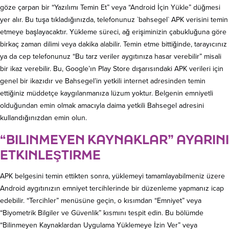
göze çarpan bir “Yazılımı Temin Et” veya “Android İçin Yükle” düğmesi
yer alır. Bu tuşa tıkladığınızda, telefonunuz `bahsegel` APK verisini temin
etmeye başlayacaktır. Yükleme süreci, ağ erişiminizin çabukluğuna göre
birkaç zaman dilimi veya dakika alabilir. Temin etme bittiğinde, tarayıcınız
ya da cep telefonunuz “Bu tarz veriler aygıtınıza hasar verebilir” misali
bir ikaz verebilir. Bu, Google’ın Play Store dışarısındaki APK verileri için
genel bir ikazıdır ve Bahsegel’in yetkili internet adresinden temin
ettiğiniz müddetçe kaygılanmanıza lüzum yoktur. Belgenin emniyetli
olduğundan emin olmak amacıyla daima yetkili Bahsegel adresini
kullandığınızdan emin olun.
“BILINMEYEN KAYNAKLAR” AYARINI
ETKINLEŞTIRME
APK belgesini temin ettikten sonra, yüklemeyi tamamlayabilmeniz üzere
Android aygıtınızın emniyet tercihlerinde bir düzenleme yapmanız icap
edebilir. “Tercihler” menüsüne geçin, o kısımdan “Emniyet” veya
“Biyometrik Bilgiler ve Güvenlik” kısmını tespit edin. Bu bölümde
“Bilinmeyen Kaynaklardan Uygulama Yüklemeye İzin Ver” veya