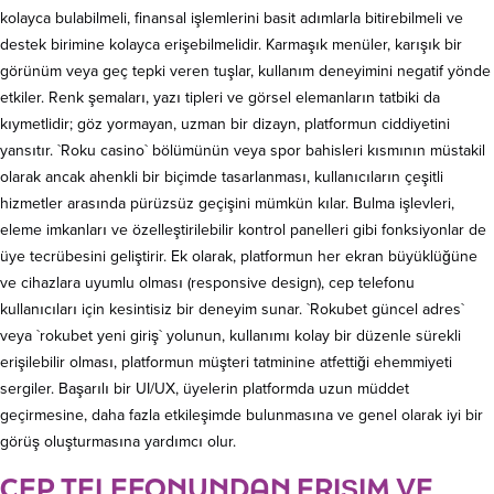
kolayca bulabilmeli, finansal işlemlerini basit adımlarla bitirebilmeli ve
destek birimine kolayca erişebilmelidir. Karmaşık menüler, karışık bir
görünüm veya geç tepki veren tuşlar, kullanım deneyimini negatif yönde
etkiler. Renk şemaları, yazı tipleri ve görsel elemanların tatbiki da
kıymetlidir; göz yormayan, uzman bir dizayn, platformun ciddiyetini
yansıtır. `Roku casino` bölümünün veya spor bahisleri kısmının müstakil
olarak ancak ahenkli bir biçimde tasarlanması, kullanıcıların çeşitli
hizmetler arasında pürüzsüz geçişini mümkün kılar. Bulma işlevleri,
eleme imkanları ve özelleştirilebilir kontrol panelleri gibi fonksiyonlar de
üye tecrübesini geliştirir. Ek olarak, platformun her ekran büyüklüğüne
ve cihazlara uyumlu olması (responsive design), cep telefonu
kullanıcıları için kesintisiz bir deneyim sunar. `Rokubet güncel adres`
veya `rokubet yeni giriş` yolunun, kullanımı kolay bir düzenle sürekli
erişilebilir olması, platformun müşteri tatminine atfettiği ehemmiyeti
sergiler. Başarılı bir UI/UX, üyelerin platformda uzun müddet
geçirmesine, daha fazla etkileşimde bulunmasına ve genel olarak iyi bir
görüş oluşturmasına yardımcı olur.
CEP TELEFONUNDAN ERIŞIM VE