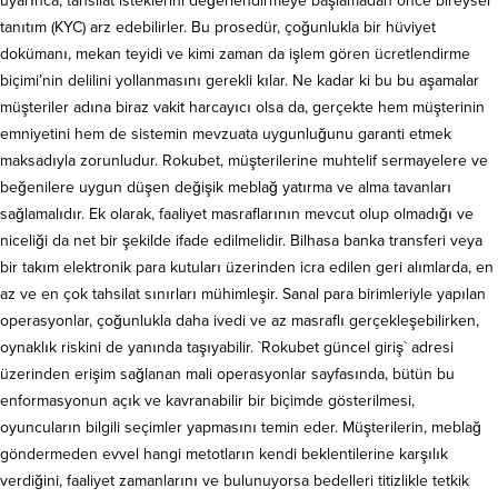
uyarınca, tahsilat isteklerini değerlendirmeye başlamadan önce bireysel
tanıtım (KYC) arz edebilirler. Bu prosedür, çoğunlukla bir hüviyet
dokümanı, mekan teyidi ve kimi zaman da işlem gören ücretlendirme
biçimi’nin delilini yollanmasını gerekli kılar. Ne kadar ki bu bu aşamalar
müşteriler adına biraz vakit harcayıcı olsa da, gerçekte hem müşterinin
emniyetini hem de sistemin mevzuata uygunluğunu garanti etmek
maksadıyla zorunludur. Rokubet, müşterilerine muhtelif sermayelere ve
beğenilere uygun düşen değişik meblağ yatırma ve alma tavanları
sağlamalıdır. Ek olarak, faaliyet masraflarının mevcut olup olmadığı ve
niceliği da net bir şekilde ifade edilmelidir. Bilhasa banka transferi veya
bir takım elektronik para kutuları üzerinden icra edilen geri alımlarda, en
az ve en çok tahsilat sınırları mühimleşir. Sanal para birimleriyle yapılan
operasyonlar, çoğunlukla daha ivedi ve az masraflı gerçekleşebilirken,
oynaklık riskini de yanında taşıyabilir. `Rokubet güncel giriş` adresi
üzerinden erişim sağlanan mali operasyonlar sayfasında, bütün bu
enformasyonun açık ve kavranabilir bir biçimde gösterilmesi,
oyuncuların bilgili seçimler yapmasını temin eder. Müşterilerin, meblağ
göndermeden evvel hangi metotların kendi beklentilerine karşılık
verdiğini, faaliyet zamanlarını ve bulunuyorsa bedelleri titizlikle tetkik