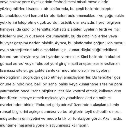
veya haksız yere üyeliklerinin feshedilmesi misali meselelerle
yüzleşebilirler. Lisanssız bir platformda, bu çeşit hallerde talepte
bulunabilecekleri kanuni bir otoriteleri bulunmamaktadır ve çoğunlukla
yetkilerini talep etmek çok zordur, üstelik olanaksızdır. Ferdi bilgilerin
himayesi da ciddi bir tehdittir. Ruhsatsız siteler, üyelerin ferdi ve mali
bilgilerini uygun düzeyde korumayabilir, bu da data ihlallerine veya
hüviyet gaspına neden olabilir. Ayrıca, bu platformlar çoğunlukla mesul
oyun stratejilerine tabi olmadıkları için, kumar düşkünlüğü tehlikesi
barındıran bireylere yeterli yardım vermezler. Kimi hallerde, `rokubet
güncel adres` veya `rokubet yeni giriş` misali araştırmalarla rastlanan
lisanssız siteler, gerçekte sahtekar mecralar olabilir ve üyelerin
meblağlarını doğrudan gasp etmeyi amaçlayabilirler. Bu tehditler göz
önüne alındığında, belli bir sanal bahis veya kumarhane sitesine para
yatırmadan önce lisans bilgilerini titizlikle kontrol etmek, kullanıcıların
kendilerini himaye etmek maksadıyla yapabilecekleri en mühim
evrelerinden biridir. `Rokubet giriş adresi` üzerinden ulaşılan sitenin
ruhsat bilgilerini açıkça sunması ve bu bilgilerin teyit edilebilir olması,
müşterilerin emniyetini vermede kritik bir fonksiyon görür. Aksi halde,
muhtemel hasarlara yönelik savunmasız kalınabilir.