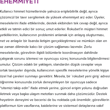
EHEMMIYETI
Kullanıcı himmet hizmetlerinde yalnızca erişilebilirlik değil, ayrıca
çözümcül bir tavır sergilemek de yüksek ehemmiyet arz eder. Üyeler,
meselelerini ifade ettiklerinde, destek ekibinden tek cevap değil, ayrıca
etkili ve tatmin edici bir sonuç umut ederler. Rokubet’in müşteri himmet
yetkililerinin, kullanıcının problemini anlamak için anlayış oluşturması,
net ve anlaşılır bir lisanda iletişim gerçekleştirmesi ve mümkün olan en
az zaman diliminde kalıcı bir çözüm sağlaması lazımdır. Zorlu
meselelerde, görevlinin ilişkili bölümlerle koordinasyon dahilinde
çalışarak sorunu izlemesi ve oyuncuyu süreç konusunda bilgilendirmesi
umulur. Çözüm odaklı bir yaklaşım, standardın düşük cevaplar veya
ortak tavsiyeler dışında, kullanıcının spesifik meselelerine yönelik kişiye
özel hal çareleri sunmayı gerektirir. Mesela, bir `rokubet yeni giriş` adresi
öğrenme konusunda zorluk deneyimleyen bir oyuncuya sadece
“sitemizi takip edin” ifade etmek yerine, güncel erişim yolunu doğrudan
iletmek veya başka ulaşım metotları sunmak daha çözümcüdür. Destek
heyetinin deneyimi ve becerisi de bu noktada çok önemlidir; görevlilerin
platformun tüm vasıflarına, kaidelerine ve sistemsel detaylarına vakıf