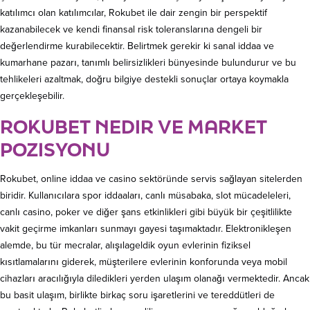
katılımcı olan katılımcılar, Rokubet ile dair zengin bir perspektif
kazanabilecek ve kendi finansal risk toleranslarına dengeli bir
değerlendirme kurabilecektir. Belirtmek gerekir ki sanal iddaa ve
kumarhane pazarı, tanımlı belirsizlikleri bünyesinde bulundurur ve bu
tehlikeleri azaltmak, doğru bilgiye destekli sonuçlar ortaya koymakla
gerçekleşebilir.
ROKUBET NEDIR VE MARKET
POZISYONU
Rokubet, online iddaa ve casino sektöründe servis sağlayan sitelerden
biridir. Kullanıcılara spor iddaaları, canlı müsabaka, slot mücadeleleri,
canlı casino, poker ve diğer şans etkinlikleri gibi büyük bir çeşitlilikte
vakit geçirme imkanları sunmayı gayesi taşımaktadır. Elektronikleşen
alemde, bu tür mecralar, alışılageldik oyun evlerinin fiziksel
kısıtlamalarını giderek, müşterilere evlerinin konforunda veya mobil
cihazları aracılığıyla diledikleri yerden ulaşım olanağı vermektedir. Ancak
bu basit ulaşım, birlikte birkaç soru işaretlerini ve tereddütleri de