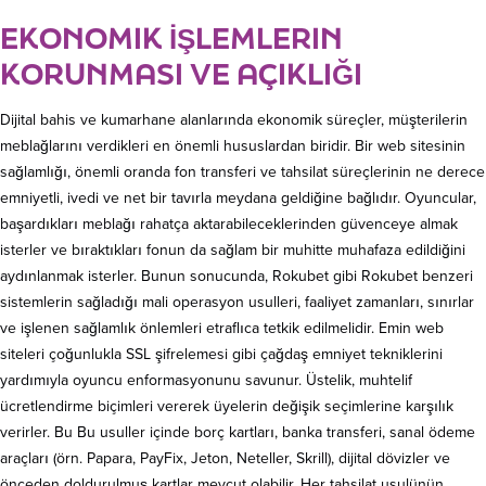
EKONOMIK İŞLEMLERIN
KORUNMASI VE AÇIKLIĞI
Dijital bahis ve kumarhane alanlarında ekonomik süreçler, müşterilerin
meblağlarını verdikleri en önemli hususlardan biridir. Bir web sitesinin
sağlamlığı, önemli oranda fon transferi ve tahsilat süreçlerinin ne derece
emniyetli, ivedi ve net bir tavırla meydana geldiğine bağlıdır. Oyuncular,
başardıkları meblağı rahatça aktarabileceklerinden güvenceye almak
isterler ve bıraktıkları fonun da sağlam bir muhitte muhafaza edildiğini
aydınlanmak isterler. Bunun sonucunda, Rokubet gibi Rokubet benzeri
sistemlerin sağladığı mali operasyon usulleri, faaliyet zamanları, sınırlar
ve işlenen sağlamlık önlemleri etraflıca tetkik edilmelidir. Emin web
siteleri çoğunlukla SSL şifrelemesi gibi çağdaş emniyet tekniklerini
yardımıyla oyuncu enformasyonunu savunur. Üstelik, muhtelif
ücretlendirme biçimleri vererek üyelerin değişik seçimlerine karşılık
verirler. Bu Bu usuller içinde borç kartları, banka transferi, sanal ödeme
araçları (örn. Papara, PayFix, Jeton, Neteller, Skrill), dijital dövizler ve
önceden doldurulmuş kartlar mevcut olabilir. Her tahsilat usulünün