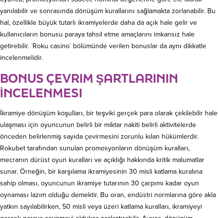
yanılabilir ve sonrasında dönüşüm kurallarını sağlamakta zorlanabilir. Bu
hal, özellikle büyük tutarlı ikramiyelerde daha da açık hale gelir ve
kullanıcıların bonusu paraya tahsil etme amaçlarını imkansız hale
getirebilir. `Roku casino` bölümünde verilen bonuslar da aynı dikkatle
incelenmelidir.
BONUS ÇEVRIM ŞARTLARININ
İNCELENMESI
İkramiye dönüşüm koşulları, bir teşviki gerçek para olarak çekilebilir hale
ulaşması için oyuncunun belirli bir miktar nakiti belirli aktivitelerde
önceden belirlenmiş sayıda çevirmesini zorunlu kılan hükümlerdir.
Rokubet tarafından sunulan promosyonların dönüşüm kuralları,
mecranın dürüst oyun kuralları ve açıklığı hakkında kritik malumatlar
sunar. Örneğin, bir karşılama ikramiyesinin 30 misli katlama kuralına
sahip olması, oyuncunun ikramiye tutarının 30 çarpımı kadar oyun
oynaması lazım olduğu demektir. Bu oran, endüstri normlarına göre akla
yatkın sayılabilirken, 50 misli veya üzeri katlama kuralları, ikramiyeyi