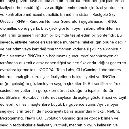
mecraya güven duymasında ana bir faktördür. Rokubet gibi platformlar,
faaliyetlerin tesadüfiliğini ve adilliğini temin etmek için özel yöntemlere
ve kontrollere müracaat etmelidir. En mühim sistem, Rastgele Sayı
Üreticisi (RNG – Random Number Generator) uygulamasıdır. RNG,
otomatlar, dönüş çarkı, blackjack gibi tüm oyun salonu etkinliklerinin
çıktılarını tamamen random bir biçimde tespit eden bir yöntemdir. Bu
sayede, aktivite neticeleri üzerinde muhtemel hilekarlığın önüne geçilir
ve her adım veya kart dağıtımı tamamen kaderle ilişkili hale dönüşür.
Emin sistemler, RNG’lerinin bağımsız üçüncü taraf organizasyonlar
tarafından düzenli olarak denendiğini ve sertifikalandırıldığını gösteren
evraklara içermelidir. eCOGRA, iTech Labs, GLI (Gaming Laboratories
International) gibi kuruluşlar, faaliyetlerin hakkaniyetini ve RNG’lerin
doğru çalıştığını gözlemleyen saygın şirketlerdir. Bu sertifikalar, `roku
casino` faaliyetlerinin gerçekten dürüst olduğunu ispatlar. Bu tür
sertifikaların Rokubet’in internet sayfasında açıkça gösterilmesi ve teyit
edilebilir olması, müşterilere büyük bir güvence sunar. Ayrıca, oyun
sağlayıcıların tercihi de hakkaniyetli bahis açısından kritiktir. NetEnt,
Microgaming, Play’n GO, Evolution Gaming gibi sektörde bilinen ve
saygın tedarikçilerle faaliyet yürütmek, mecranın oyun kalitesini ve