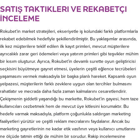
SATIŞ TAKTIKLERI VE REKABETÇI
İNCELEME
Rokubet’in market stratejileri, ekseriyetle iş kolundaki farklı platformlarla
rekabet edebilmek hedefiyle şekillendirilmiştir. Bu yaklaşımlar arasında,
ilk kez müşterilere teklif edilen ilk kayıt primleri, mevcut müşterilere
ayrıcalıklı zarar geri ödemeleri veya yatırım primleri gibi teşvikler mühim
bir kısım oluşturur. Ayrıca, Rokubet’in devamlı surette oyun geliştiricisi
seçkisini büyütmeye gayret etmesi, üyelerin çeşitli eğlence tecrübeleri
yaşamasını vermek maksadıyla bir başka planlı hareket. Kapsamlı oyun
yelpazesi, müşterilerin farklı zevklere uygun olan tercihler bulmasını
rahatlatır ve mecrada daha fazla zaman kalmalarını cesaretlendirir.
Çekişmenin şiddetli yaşandığı bu markette, Rokubet’in gayesi, hem taze
kullanıcıları cezbetmek hem de mevcut üye kitlesini korumaktır. Bu
hedefe varmak maksadıyla, platform çoğunlukla saldırgan marketing
faaliyetleri yürütür ve çeşitli reklam mecralarını faydalanır. Ancak bu
marketing gayretlerinin ne kadar etik vasfının veya kullanıcı umutlarını
ne ölçüde tatmin ettiği de mühim bir sorudur. Rakip incelemesine