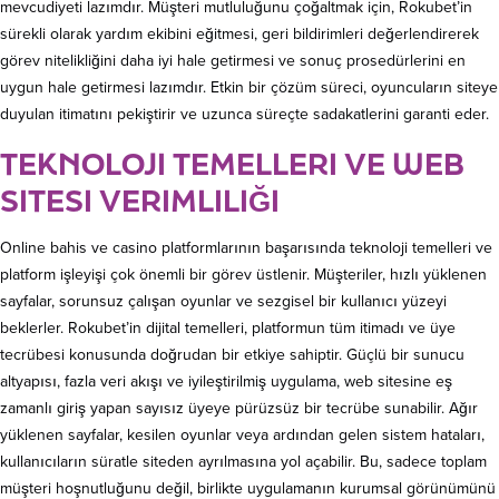
mevcudiyeti lazımdır. Müşteri mutluluğunu çoğaltmak için, Rokubet’in
sürekli olarak yardım ekibini eğitmesi, geri bildirimleri değerlendirerek
görev nitelikliğini daha iyi hale getirmesi ve sonuç prosedürlerini en
uygun hale getirmesi lazımdır. Etkin bir çözüm süreci, oyuncuların siteye
duyulan itimatını pekiştirir ve uzunca süreçte sadakatlerini garanti eder.
TEKNOLOJI TEMELLERI VE WEB
SITESI VERIMLILIĞI
Online bahis ve casino platformlarının başarısında teknoloji temelleri ve
platform işleyişi çok önemli bir görev üstlenir. Müşteriler, hızlı yüklenen
sayfalar, sorunsuz çalışan oyunlar ve sezgisel bir kullanıcı yüzeyi
beklerler. Rokubet’in dijital temelleri, platformun tüm itimadı ve üye
tecrübesi konusunda doğrudan bir etkiye sahiptir. Güçlü bir sunucu
altyapısı, fazla veri akışı ve iyileştirilmiş uygulama, web sitesine eş
zamanlı giriş yapan sayısız üyeye pürüzsüz bir tecrübe sunabilir. Ağır
yüklenen sayfalar, kesilen oyunlar veya ardından gelen sistem hataları,
kullanıcıların süratle siteden ayrılmasına yol açabilir. Bu, sadece toplam
müşteri hoşnutluğunu değil, birlikte uygulamanın kurumsal görünümünü