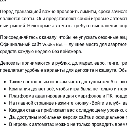
Перед транзакцией важно проверить лимиты, сроки зачисл
являются слоты. Они представляют собой игровые автома
выигрышей. Некоторые автоматы требуют выполнения опре
Присоединяйтесь к каналу, чтобы не упускать сезонные а
Официальный сайт Vodka Bet — лучшее место для азартног
средств каждую неделю без вейджера.
Депозиты принимаются в рублях, долларах, евро, тенге, гр
предлагает удобные варианты для депозита и кэшаута. Об
Также постоянным игрокам часто доступны кешбэк, экс
Компания делает всё, чтобы игра была не только инте
Платформа адаптирована для смартфонов и ПК, подде
На главной странице нажмите кнопку «Войти в клуб», вв
Каждая ставка приближает вас к следующему уровню, 
Да, доступны мобильная версия сайта и официальное п
В игровых автоматах можно не только проводить время