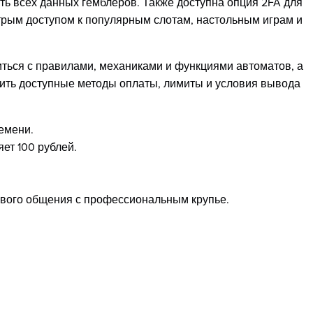
ь всех данных гемблеров. Также доступна опция 2FA для
стрым доступом к популярным слотам, настольным играм и
иться с правилами, механиками и функциями автоматов, а
ить доступные методы оплаты, лимиты и условия вывода
емени.
ет 100 рублей.
ивого общения с профессиональным крупье.