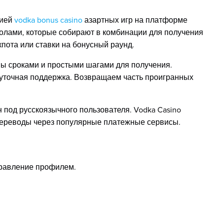
рией
vodka bonus casino
азартных игр на платформе
олами, которые собирают в комбинации для получения
ота или ставки на бонусный раунд.
ны сроками и простыми шагами для получения.
суточная поддержка. Возвращаем часть проигранных
 под русскоязычного пользователя. Vodka Casino
 переводы через популярные платежные сервисы.
правление профилем.