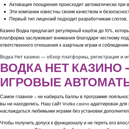
Активация поощрения происходит автоматически при в
Эти компании известны своим качеством и безопасност
Первый тип лицензий подходит разработчикам слотов, 
Казино Водка предлагает регулярный кэшбэк до 10%, котор
платформа заслуживает внимания благодаря честному подх
ответственного отношения к азартным играм и соблюдени
Водка Нет казино — обзор платформы, регистрация и 
ВОДКА НЕТ КАЗИНО
ИГРОВЫЕ АВТОМАТ
Самое главное – не набирать баллы в программе лояльности
вы ни находились. Наш сайт Vodka casino адаптирован для 
наслаждаться любимыми играми без установки дополнител
Чтобы получить допуск к функционалу и не терять его впо