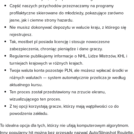
Część naszych przychodów przeznaczamy na programy
profilaktyczne skierowane do młodzieży, pokazujące zarówno
jasne, jak i ciemne strony hazardu.
Nie musisz dokonywać depozytu w walucie kraju, z którego się
rejestrujesz.
Tak, mostbet pl posiada licencję i stosuje nowoczesne
zabezpieczenia, chroniąc pieniądze i dane graczy.
Regularnie publikujemy informacje o NHL, Lidze Mistrzów, KHL i
turniejach krajowych w różnych krajach.
Twoja waluta konta pozostaje PLN, ale możesz wpłacać środki w
różnych walutach — system automatycznie przelicza je według
aktualnego kursu.
Ten proces został przedstawiony na zrzucie ekranu,
wizualizującego ten proces.
Z tej opcji korzystają gracze, którzy mają wątpliwości co do
powodzenia zakładu.
To idealna opcja dla tych, którzy nie ufają komputerowym algorytmom.
Inny popularny hit można bez przesady nazwać Auto/Slingshot Roulette.