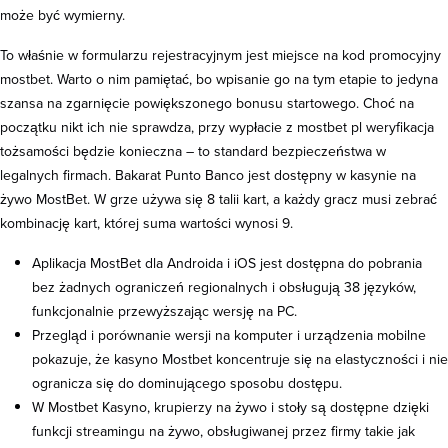
może być wymierny.
To właśnie w formularzu rejestracyjnym jest miejsce na kod promocyjny
mostbet. Warto o nim pamiętać, bo wpisanie go na tym etapie to jedyna
szansa na zgarnięcie powiększonego bonusu startowego. Choć na
początku nikt ich nie sprawdza, przy wypłacie z mostbet pl weryfikacja
tożsamości będzie konieczna – to standard bezpieczeństwa w
legalnych firmach. Bakarat Punto Banco jest dostępny w kasynie na
żywo MostBet. W grze używa się 8 talii kart, a każdy gracz musi zebrać
kombinację kart, której suma wartości wynosi 9.
Aplikacja MostBet dla Androida i iOS jest dostępna do pobrania
bez żadnych ograniczeń regionalnych i obsługują 38 języków,
funkcjonalnie przewyższając wersję na PC.
Przegląd i porównanie wersji na komputer i urządzenia mobilne
pokazuje, że kasyno Mostbet koncentruje się na elastyczności i nie
ogranicza się do dominującego sposobu dostępu.
W Mostbet Kasyno, krupierzy na żywo i stoły są dostępne dzięki
funkcji streamingu na żywo, obsługiwanej przez firmy takie jak