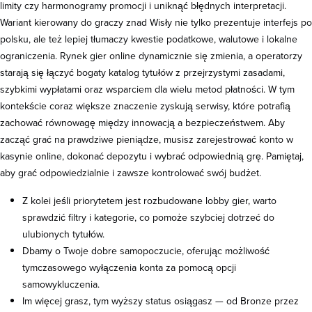
limity czy harmonogramy promocji i uniknąć błędnych interpretacji.
Wariant kierowany do graczy znad Wisły nie tylko prezentuje interfejs po
polsku, ale też lepiej tłumaczy kwestie podatkowe, walutowe i lokalne
ograniczenia. Rynek gier online dynamicznie się zmienia, a operatorzy
starają się łączyć bogaty katalog tytułów z przejrzystymi zasadami,
szybkimi wypłatami oraz wsparciem dla wielu metod płatności. W tym
kontekście coraz większe znaczenie zyskują serwisy, które potrafią
zachować równowagę między innowacją a bezpieczeństwem. Aby
zacząć grać na prawdziwe pieniądze, musisz zarejestrować konto w
kasynie online, dokonać depozytu i wybrać odpowiednią grę. Pamiętaj,
aby grać odpowiedzialnie i zawsze kontrolować swój budżet.
Z kolei jeśli priorytetem jest rozbudowane lobby gier, warto
sprawdzić filtry i kategorie, co pomoże szybciej dotrzeć do
ulubionych tytułów.
Dbamy o Twoje dobre samopoczucie, oferując możliwość
tymczasowego wyłączenia konta za pomocą opcji
samowykluczenia.
Im więcej grasz, tym wyższy status osiągasz — od Bronze przez