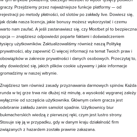
graczy. Przejdziemy przez najważniejsze funkcje platformy — od
rejestracji po metody płatności, od slotów po zakłady live. Dowiesz się,
jak działa nasza licencja, jakie bonusy możesz wykorzystać i czemu
warto nam zaufać. A jeśli zastanawiasz się, czy Mostbet pl to bezpieczna
opcja — znajdziesz odpowiedzi poparte faktami i doświadczeniem
tysięcy użytkowników. Zaktualizowaliśmy również naszą Politykę
prywatności, aby zapewnić Ci więcej informacji na temat Twoich praw i
obowiązków w zakresie prywatności i danych osobowych. Przeczytaj to,
aby dowiedzieć się, jakich plików cookie używamy i jakie informacje
gromadzimy w naszej witrynie.
Znajdziesz tam również zasady przyznawania darmowych spinów. Każda
runda w tej grze trwa nie dłużej niż minutę, a wysokość wygranej zależy
wyłącznie od szczęścia użytkownika. Głównym celem gracza jest
odebranie zakładu zanim samolot spadnie. Użytkownicy biur
bukmacherskich wiedzą z pierwszej ręki, czym jest lustro strony.
Stosuje się ją w przypadku, gdy w danym kraju działalność firm
związanych z hazardem została prawnie zakazana.