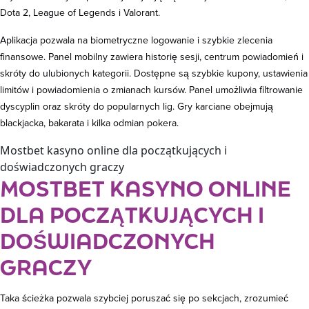
Dota 2, League of Legends i Valorant.
Aplikacja pozwala na biometryczne logowanie i szybkie zlecenia
finansowe. Panel mobilny zawiera historię sesji, centrum powiadomień i
skróty do ulubionych kategorii. Dostępne są szybkie kupony, ustawienia
limitów i powiadomienia o zmianach kursów. Panel umożliwia filtrowanie
dyscyplin oraz skróty do popularnych lig. Gry karciane obejmują
blackjacka, bakarata i kilka odmian pokera.
Mostbet kasyno online dla początkujących i
doświadczonych graczy
MOSTBET KASYNO ONLINE
DLA POCZĄTKUJĄCYCH I
DOŚWIADCZONYCH
GRACZY
Taka ścieżka pozwala szybciej poruszać się po sekcjach, zrozumieć