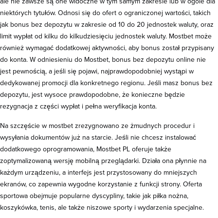
ale nie zawsze są one widoczne w tym samym zakresie lub w ogóle dla
niektórych tytułów. Odnosi się do ofert o ograniczonej wartości, takich
jak bonus bez depozytu w zakresie od 10 do 20 jednostek waluty, oraz
limit wypłat od kilku do kilkudziesięciu jednostek waluty. Mostbet może
również wymagać dodatkowej aktywności, aby bonus został przypisany
do konta. W odniesieniu do Mostbet, bonus bez depozytu online nie
jest pewnością, a jeśli się pojawi, najprawdopodobniej wystąpi w
dedykowanej promocji dla konkretnego regionu. Jeśli masz bonus bez
depozytu, jest wysoce prawdopodobne, że konieczne będzie
rezygnacja z części wypłat i pełna weryfikacja konta.
Na szczęście w mostbet zrezygnowano ze żmudnych procedur i
wysyłania dokumentów już na starcie. Jeśli nie chcesz instalować
dodatkowego oprogramowania, Mostbet PL oferuje także
zoptymalizowaną wersję mobilną przeglądarki. Działa ona płynnie na
każdym urządzeniu, a interfejs jest przystosowany do mniejszych
ekranów, co zapewnia wygodne korzystanie z funkcji strony. Oferta
sportowa obejmuje popularne dyscypliny, takie jak piłka nożna,
koszykówka, tenis, ale także niszowe sporty i wydarzenia specjalne.