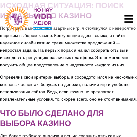
ИСХОДНАЯ СИТУАЦИЯ: ПОИСК
ИДЕАЛЬНОГО КАЗИНО
Погружаясь в мир онлайн азартных игр, я столкнулся с невероятно
широким выбором казино. Конкуренция здесь велика, и найти
надежное онлайн казино среди множества предложений —
непростая задача. На первых порах я начал собирать отзывы и
исследовать репутацию различных платформ. Это помогло мне
получить общее представление о надежности каждого из них.
Определив свои критерии выбора, я сосредоточился на нескольких
ключевых аспектах: бонусах на депозит, наличии игр и удобстве
использования сайтов. Ведь, если казино не предлагает
привлекательные условия, то, скорее всего, оно не стоит внимания.
ЧТО БЫЛО СДЕЛАНО ДЛЯ
ВЫБОРА КАЗИНО
Для более глубокого анализа я решил сравнить пять самых