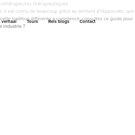
sothérapeutes thérapeutiques
gé. Il est connu de beaucoup grâce au serment d’Hippocrate, que
cette tradition différente a commencé, consultez ce guide pour
 verhaal
Tours
Reis blogs
Contact
 industrie ?