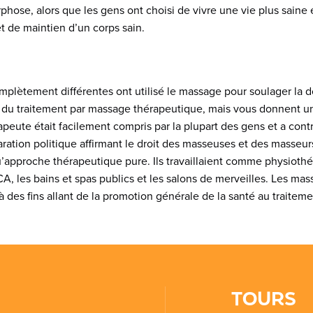
se, alors que les gens ont choisi de vivre une vie plus saine e
et de maintien d’un corps sain.
plètement différentes ont utilisé le massage pour soulager la dou
 du traitement par massage thérapeutique, mais vous donnent un a
peute était facilement compris par la plupart des gens et a cont
aration politique affirmant le droit des masseuses et des mass
qu’approche thérapeutique pure. Ils travaillaient comme physiot
A, les bains et spas publics et les salons de merveilles. Les ma
 à des fins allant de la promotion générale de la santé au traite
TOURS