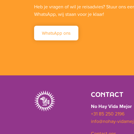
Heb je vragen of wil je reisadvies? Stuur ons ee
WhatsApp, wij staan voor je klaar!
WhatsApp ons
CONTACT
No Hay Vida Mejor
+31 85 250 2196
info@nohay-vidamej
Contact ons