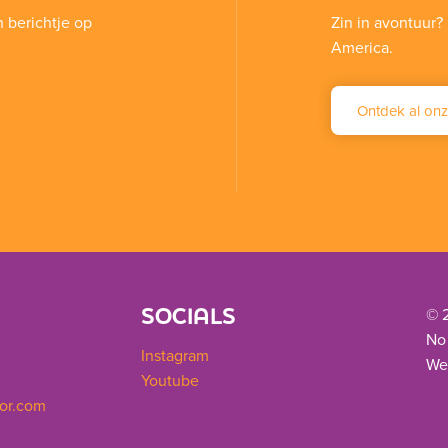
n berichtje op
Zin in avontuur? 
America.
Ontdek al onz
SOCIALS
© 
No
Instagram
We
Youtube
or.com