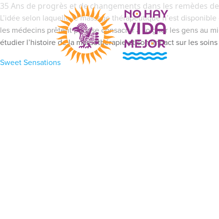
35 Ans de progrès et de changements dans les remèdes de
L’idée selon laquelle le massage thérapeutique n’est disponibl
les médecins prêtent pour se consacrer à soigner les gens au m
étudier l’histoire de la massothérapie et son impact sur les soi
Sweet Sensations