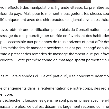
avoir effectué des manipulations à grande vitesse. La premièr
ntérieur du pays. Mais pour le moment, nous gérions les choses se
illé uniquement avec des chiropracteurs et jamais avec des thér
ez obtenir une certification par le biais du Conseil national de 
ssage du dos pourrait jouer un rôle en favorisant des habitude
 plus accessible aux personnes de tous horizons et peut offrir d
s. Les méthodes de massage occidentales ont peu changé depuis l
ate a prescrit des remèdes de massage thérapeutique pour favori
cidental. Cette première forme de massage sportif permettait au
 milliers d’années où il a été pratiqué, il se concentre néanmoi
s changements dans la réglementation de notre corps, des règl
 encore.
e déclenchent lorsque les gens ne sont pas en phase avec l’en
assant le pied, ce qui est désormais largement reconnu comme é