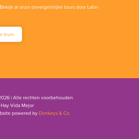
Bekijk al onze onvergetelijke tours door Latin-
e tours
2026 | Alle rechten voorbehouden
 Hay Vida Mejor
bsite powered by
Donkeys & Co.