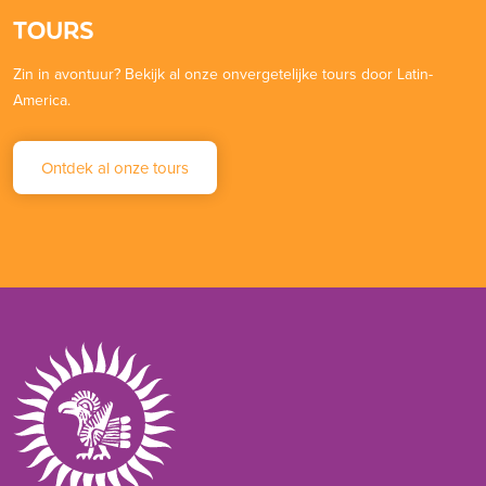
TOURS
Zin in avontuur? Bekijk al onze onvergetelijke tours door Latin-
America.
Ontdek al onze tours