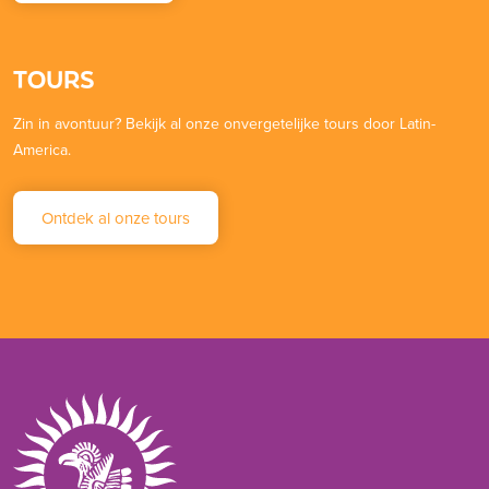
TOURS
Zin in avontuur? Bekijk al onze onvergetelijke tours door Latin-
America.
Ontdek al onze tours