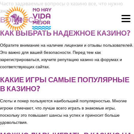
Часто задаваемые вопросы о казино все, что нужно
знать
ВОПРОСЫ
КАК ВЫБРАТЬ НАДЕЖНОЕ КАЗИНО?
Обратите внимание на наличие лицензии и отзывы пользователей.
Это важно для вашей безопасности. Перед тем как
зарегистрироваться, изучите репутацию казино на форумах и
соответствующих сайтах.
КАКИЕ ИГРЫ САМЫЕ ПОПУЛЯРНЫЕ
В КАЗИНО?
Слоты и покер пользуются наибольшей популярностью. Многие
игроки отмечают, что лучше всего играть в знакомые игры,
поскольку это повышает шансы на успех и приносит больше
удовольствия.