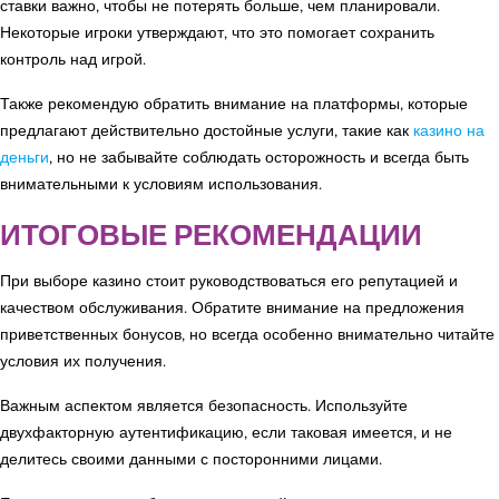
ставки важно, чтобы не потерять больше, чем планировали.
Некоторые игроки утверждают, что это помогает сохранить
контроль над игрой.
Также рекомендую обратить внимание на платформы, которые
предлагают действительно достойные услуги, такие как
казино на
деньги
, но не забывайте соблюдать осторожность и всегда быть
внимательными к условиям использования.
ИТОГОВЫЕ РЕКОМЕНДАЦИИ
При выборе казино стоит руководствоваться его репутацией и
качеством обслуживания. Обратите внимание на предложения
приветственных бонусов, но всегда особенно внимательно читайте
условия их получения.
Важным аспектом является безопасность. Используйте
двухфакторную аутентификацию, если таковая имеется, и не
делитесь своими данными с посторонними лицами.