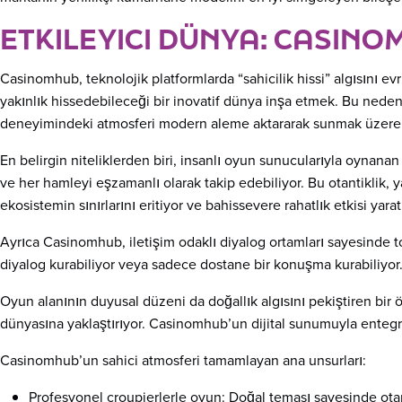
ETKILEYICI DÜNYA: CASINO
Casinomhub, teknolojik platformlarda “sahicilik hissi” algısını ev
yakınlık hissedebileceği bir inovatif dünya inşa etmek. Bu neden
deneyimindeki atmosferi modern aleme aktararak sunmak üzere 
En belirgin niteliklerden biri, insanlı oyun sunucularıyla oynana
ve her hamleyi eşzamanlı olarak takip edebiliyor. Bu otantiklik, ya
ekosistemin sınırlarını eritiyor ve bahissevere rahatlık etkisi yarat
Ayrıca Casinomhub, iletişim odaklı diyalog ortamları sayesinde top
diyalog kurabiliyor veya sadece dostane bir konuşma kurabiliyor. 
Oyun alanının duyusal düzeni da doğallık algısını pekiştiren bir ö
dünyasına yaklaştırıyor. Casinomhub’un dijital sunumuyla entegre
Casinomhub’un sahici atmosferi tamamlayan ana unsurları:
Profesyonel croupierlerle oyun: Doğal teması sayesinde ot