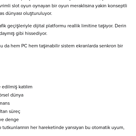
vrimli slot oyun oynayan bir oyun meraklısına yakın konseptli
mas dünyası oluşturuluyor.
k geçişleriyle dijital platformu reallik limitine taşıyor. Derin
daymış gibi hissediyor.
Bu da hem PC hem taşınabilir sistem ekranlarda senkron bir
 edilmiş katılım
görsel dünya
rmans
altan süreç
 ve denge
 tutkunlarının her hareketinde yansıyan bu otomatik uyum,