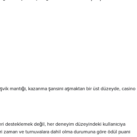
 teşvik mantığı, kazanma şansını aşmaktan bir üst düzeyde, casino
eri desteklemek değil, her deneyim düzeyindeki kullanıcıya
ikleri zaman ve turnuvalara dahil olma durumuna göre ödül puanı