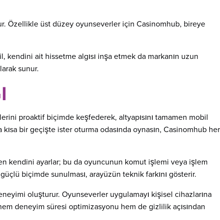
urur. Özellikle üst düzey oyunseverler için Casinomhub, bireye
il, kendini ait hissetme algısı inşa etmek da markanın uzun
olarak sunur.
I
lerini proaktif biçimde keşfederek, altyapısını tamamen mobil
ıda kısa bir geçişte ister oturma odasında oynasın, Casinomhub her
en kendini ayarlar; bu da oyuncunun komut işlemi veya işlem
güçlü biçimde sunulması, arayüzün teknik farkını gösterir.
eneyimi oluşturur. Oyunseverler uygulamayı kişisel cihazlarına
Bu, hem deneyim süresi optimizasyonu hem de gizlilik açısından