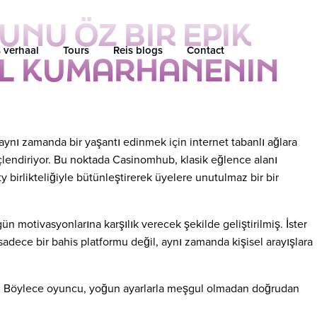
NU ÖZ BIR EPIK
 verhaal
Tours
Reis blogs
Contact
IL KUMARHANENIN
aynı zamanda bir yaşantı edinmek için internet tabanlı ağlara
lendiriyor. Bu noktada Casinomhub, klasik eğlence alanı
y birlikteliğiyle bütünleştirerek üyelere unutulmaz bir bir
ün motivasyonlarına karşılık verecek şekilde geliştirilmiş. İster
sadece bir bahis platformu değil, aynı zamanda kişisel arayışlara
yor. Böylece oyuncu, yoğun ayarlarla meşgul olmadan doğrudan