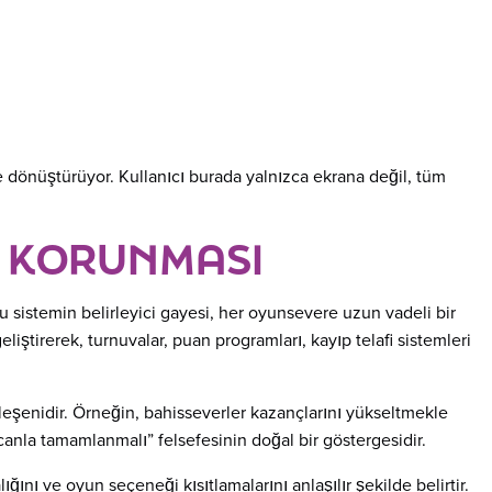
 dönüştürüyor. Kullanıcı burada yalnızca ekrana değil, tüm
N KORUNMASI
u sistemin belirleyici gayesi, her oyunsevere uzun vadeli bir
ştirerek, turnuvalar, puan programları, kayıp telafi sistemleri
leşenidir. Örneğin, bahisseverler kazançlarını yükseltmekle
anla tamamlanmalı” felsefesinin doğal bir göstergesidir.
ğını ve oyun seçeneği kısıtlamalarını anlaşılır şekilde belirtir.