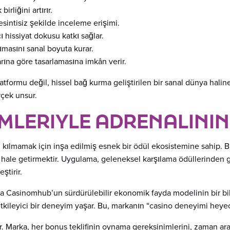
rliğini artırır.
esintisiz şekilde inceleme erişimi.
 hissiyat dokusu katkı sağlar.
ımasını sanal boyuta kurar.
arına göre tasarlamasına imkân verir.
ormu değil, hissel bağ kurma geliştirilen bir sanal dünya haline
rçek unsur.
EMLERIYLE ADRENALINI
ci kılmamak için inşa edilmiş esnek bir ödül ekosistemine sahip. B
ale getirmektir. Uygulama, geleneksel karşılama ödüllerinden geli
ştirir.
nda Casinomhub’un sürdürülebilir ekonomik fayda modelinin bir bi
tkileyici bir deneyim yaşar. Bu, markanın “casino deneyimi heyec
ir. Marka, her bonus teklifinin oynama gereksinimlerini, zaman aralı