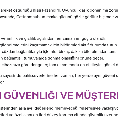
da hareket özgürlüğü hissi kazandırır. Oyuncu, klasik donanıma z
emposunda, Casinomhub’un marka gücünü gözle görülür biçimde vu
verimlilik ve gizlilik açısından her zaman en güçlü olandır.
lgilendirmelerini kaçırmamak için bildirimleri aktif durumda tutun.
-cüzdan bağlantılarıyla işlemler birkaç dakika bile olmadan tamam
un bağlantısı, turnuvalarda donma olasılığını önüne geçer.
ı cihazınıza göre dengeler; tam ekran modu en etkileyici görsel 
 sayesinde bahisseverlerine her zaman, her yerde aynı güveni sü
or.
GI GÜVENLIĞI VE MÜŞTE
inden asla ayrı değerlendirilemeyeceği felsefesiyle yaklaşıyor.
tleri ve özel alanı en ileri düzey koruma altında güvenlik üzerine