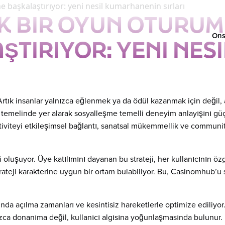
başkalaştırıyor: yeni nesil kumarhanenin sırları
 BIR OYUN OTURUMU
Ons
TIRIYOR: YENI NES
Artık insanlar yalnızca eğlenmek ya da ödül kazanmak için değil, 
temelinde yer alarak sosyalleşme temelli deneyim anlayışını güç
aktiviteyi etkileşimsel bağlantı, sanatsal mükemmellik ve communit
 oluşuyor. Üye katılımını dayanan bu strateji, her kullanıcının özg
trateji karakterine uygun bir ortam bulabiliyor. Bu, Casinomhub’u 
ında açılma zamanları ve kesintisiz hareketlerle optimize edili
ızca donanıma değil, kullanıcı algısına yoğunlaşmasında bulunur.