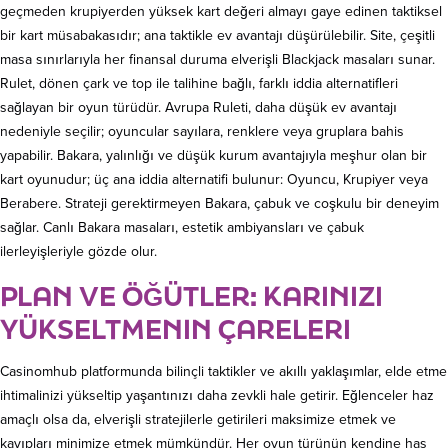
geçmeden krupiyerden yüksek kart değeri almayı gaye edinen taktiksel
bir kart müsabakasıdır; ana taktikle ev avantajı düşürülebilir. Site, çeşitli
masa sınırlarıyla her finansal duruma elverişli Blackjack masaları sunar.
Rulet, dönen çark ve top ile talihine bağlı, farklı iddia alternatifleri
sağlayan bir oyun türüdür. Avrupa Ruleti, daha düşük ev avantajı
nedeniyle seçilir; oyuncular sayılara, renklere veya gruplara bahis
yapabilir. Bakara, yalınlığı ve düşük kurum avantajıyla meşhur olan bir
kart oyunudur; üç ana iddia alternatifi bulunur: Oyuncu, Krupiyer veya
Berabere. Strateji gerektirmeyen Bakara, çabuk ve coşkulu bir deneyim
sağlar. Canlı Bakara masaları, estetik ambiyansları ve çabuk
ilerleyişleriyle gözde olur.
PLAN VE ÖĞÜTLER: KARINIZI
YÜKSELTMENIN ÇARELERI
Casinomhub platformunda bilinçli taktikler ve akıllı yaklaşımlar, elde etme
ihtimalinizi yükseltip yaşantınızı daha zevkli hale getirir. Eğlenceler haz
amaçlı olsa da, elverişli stratejilerle getirileri maksimize etmek ve
kayıpları minimize etmek mümkündür. Her oyun türünün kendine has