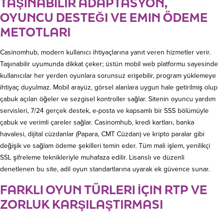
TAŞINABILIR ADAPTASYON,
OYUNCU DESTEĞI VE EMIN ÖDEME
METOTLARI
Casinomhub, modern kullanıcı ihtiyaçlarına yanıt veren hizmetler verir.
Taşınabilir uyumunda dikkat çeker; üstün mobil web platformu sayesinde
kullanıcılar her yerden oyunlara sorunsuz erişebilir, program yüklemeye
ihtiyaç duyulmaz. Mobil arayüz, görsel alanlara uygun hale getirilmiş olup
çabuk açılan öğeler ve sezgisel kontroller sağlar. Sitenin oyuncu yardım
servisleri, 7/24 gerçek destek, e-posta ve kapsamlı bir SSS bölümüyle
çabuk ve verimli çareler sağlar. Casinomhub, kredi kartları, banka
havalesi, dijital cüzdanlar (Papara, CMT Cüzdan) ve kripto paralar gibi
değişik ve sağlam ödeme şekilleri temin eder. Tüm mali işlem, yenilikçi
SSL şifreleme teknikleriyle muhafaza edilir. Lisanslı ve düzenli
denetlenen bu site, adil oyun standartlarına uyarak ek güvence sunar.
FARKLI OYUN TÜRLERI İÇIN RTP VE
ZORLUK KARŞILAŞTIRMASI