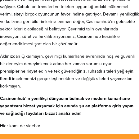
sağlıyor. Çabuk fon transferi ve telefon uygunluğundaki mükemmel
verimi, siteyi birçok oyuncunun favori haline getiriyor. Devamlı yenilikçilik
ve kullanıcı geri bildirimlerine tanınan değer, Casinomhub’ın gelecekte
sektör lideri olabileceğini belirtiyor. Çevrimiçi talih oyunlarında
inovasyon, sürat ve farklılık arıyorsanız, Casinomhub kesinlikle
değerlendirilmesi şart olan bir çözümdür.
Aklınızdan Çıkarmayın, çevrimiçi kumarhane evreninde hoş ve güvenli
bir deneyim deneyimlemek adına her zaman sorumlu oyun
prensiplerine riayet edin ve tek güvendiğiniz, ruhsatlı siteleri yeğleyin.
Kendi incelemenizi gerçekleştirmekten ve değişik siteleri yaşamaktan
korkmayın.
Casinomhub’ın yenilikçi dünyasını bulmak ve modern kumarhane
yaşantısını bizzat yaşamak için anında şu an platforma giriş yapın
ve sağladığı faydaları bizzat analiz edin!
Hier komt de sidebar