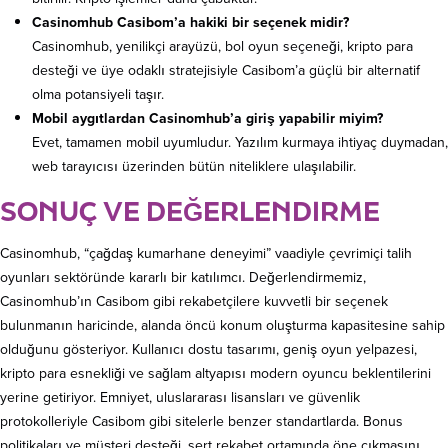
Casinomhub Casibom’a hakiki bir seçenek midir?
Casinomhub, yenilikçi arayüzü, bol oyun seçeneği, kripto para
desteği ve üye odaklı stratejisiyle Casibom’a güçlü bir alternatif
olma potansiyeli taşır.
Mobil aygıtlardan Casinomhub’a giriş yapabilir miyim?
Evet, tamamen mobil uyumludur. Yazılım kurmaya ihtiyaç duymadan,
web tarayıcısı üzerinden bütün niteliklere ulaşılabilir.
SONUÇ VE DEĞERLENDIRME
Casinomhub, “çağdaş kumarhane deneyimi” vaadiyle çevrimiçi talih
oyunları sektöründe kararlı bir katılımcı. Değerlendirmemiz,
Casinomhub’ın Casibom gibi rekabetçilere kuvvetli bir seçenek
bulunmanın haricinde, alanda öncü konum oluşturma kapasitesine sahip
olduğunu gösteriyor. Kullanıcı dostu tasarımı, geniş oyun yelpazesi,
kripto para esnekliği ve sağlam altyapısı modern oyuncu beklentilerini
yerine getiriyor. Emniyet, uluslararası lisansları ve güvenlik
protokolleriyle Casibom gibi sitelerle benzer standartlarda. Bonus
politikaları ve müşteri desteği, sert rekabet ortamında öne çıkmasını