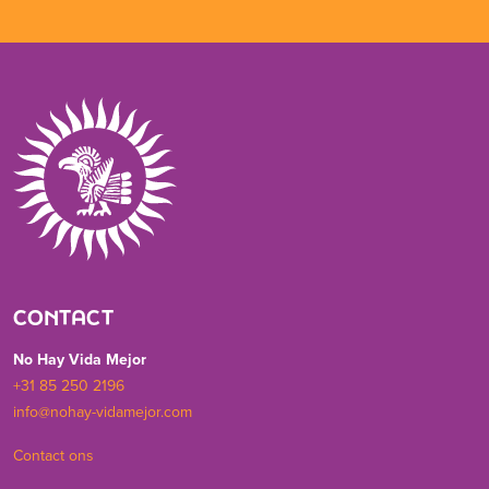
CONTACT
No Hay Vida Mejor
+31 85 250 2196
info@nohay-vidamejor.com
Contact ons