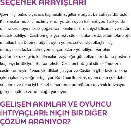
SEÇENEK ARAYIŞLARI
Çevrimiçi bahis piyasası, taşınabilir aygıtlarla büyük bir sahaya dönüştü.
Kullanıcılar mobil cihazlarıyla her yerden oyun katılabiliyor. Türkiye’de
online casinoya merak çoğalırken, katılımcılar emniyetli, lisanslı ve üstün
destek bekliyor. Casibom gibi yerleşik siteler bulunsa da, artan teknolojik
umutlar, hızlı ödeme, büyük oyun yelpazesi ve kişiselleştirilmiş
deneyimler, kullanıcıları yeni seçeneklere yöneltiyor. Var olan
platformlardaki giriş kısıtlamaları veya ağır güncellemeler de bu peşinde
koşmayı körükliyor. Bu kontekste, Casinomhub gibi siteler “modern
casino deneyimi” vaadiyle dikkat çekiyor ve Casibom gibi devlere karşı
çıkıp çıkamayacağı tartışılıyor. Bu dinamik pazar, oyunculara çok daha
seçenek ve daha iyi hizmet sunarken, operatörlere devamlı inovasyon
gerçekleştirme zorunluluğu yaratıyor.
GELIŞEN AKIMLAR VE OYUNCU
İHTIYAÇLARI: NIÇIN BIR DIĞER
ÇÖZÜM ARANIYOR?