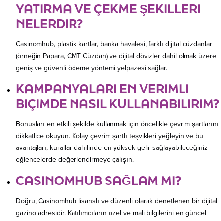
YATIRMA VE ÇEKME ŞEKILLERI
NELERDIR?
Casinomhub, plastik kartlar, banka havalesi, farklı dijital cüzdanlar
(örneğin Papara, CMT Cüzdan) ve dijital dövizler dahil olmak üzere
geniş ve güvenli ödeme yöntemi yelpazesi sağlar.
KAMPANYALARI EN VERIMLI
BIÇIMDE NASIL KULLANABILIRIM?
Bonusları en etkili şekilde kullanmak için öncelikle çevrim şartlarını
dikkatlice okuyun. Kolay çevrim şartlı teşvikleri yeğleyin ve bu
avantajları, kurallar dahilinde en yüksek gelir sağlayabileceğiniz
eğlencelerde değerlendirmeye çalışın.
CASINOMHUB SAĞLAM MI?
Doğru, Casinomhub lisanslı ve düzenli olarak denetlenen bir dijital
gazino adresidir. Katılımcıların özel ve mali bilgilerini en güncel