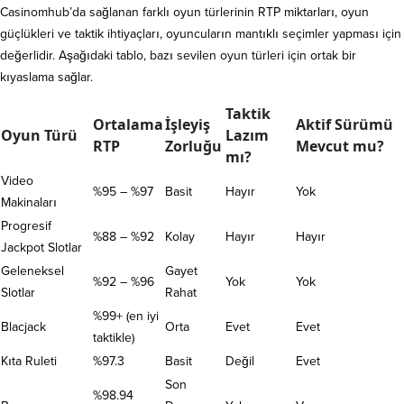
Casinomhub’da sağlanan farklı oyun türlerinin RTP miktarları, oyun
güçlükleri ve taktik ihtiyaçları, oyuncuların mantıklı seçimler yapması için
değerlidir. Aşağıdaki tablo, bazı sevilen oyun türleri için ortak bir
kıyaslama sağlar.
Taktik
Ortalama
İşleyiş
Aktif Sürümü
Oyun Türü
Lazım
RTP
Zorluğu
Mevcut mu?
mı?
Video
%95 – %97
Basit
Hayır
Yok
Makinaları
Progresif
%88 – %92
Kolay
Hayır
Hayır
Jackpot Slotlar
Geleneksel
Gayet
%92 – %96
Yok
Yok
Slotlar
Rahat
%99+ (en iyi
Blacjack
Orta
Evet
Evet
taktikle)
Kıta Ruleti
%97.3
Basit
Değil
Evet
Son
%98.94