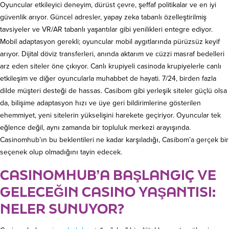
Oyuncular etkileyici deneyim, dürüst çevre, şeffaf politikalar ve en iyi
güvenlik arıyor. Güncel adresler, yapay zeka tabanlı özelleştirilmiş
tavsiyeler ve VR/AR tabanlı yaşantılar gibi yenilikleri entegre ediyor.
Mobil adaptasyon gerekli; oyuncular mobil aygıtlarında pürüzsüz keyif
arıyor. Dijital döviz transferleri, anında aktarım ve cüzzi masraf bedelleri
arz eden siteler öne çıkıyor. Canlı krupiyeli casinoda krupiyelerle canlı
etkileşim ve diğer oyuncularla muhabbet de hayati. 7/24, birden fazla
dilde müşteri desteği de hassas. Casibom gibi yerleşik siteler güçlü olsa
da, bilişime adaptasyon hızı ve üye geri bildirimlerine gösterilen
ehemmiyet, yeni sitelerin yükselişini harekete geçiriyor. Oyuncular tek
eğlence değil, aynı zamanda bir topluluk merkezi arayışında.
Casinomhub’ın bu beklentileri ne kadar karşıladığı, Casibom’a gerçek bir
seçenek olup olmadığını tayin edecek.
CASINOMHUB’A BAŞLANGIÇ VE
GELECEĞIN CASINO YAŞANTISI:
NELER SUNUYOR?