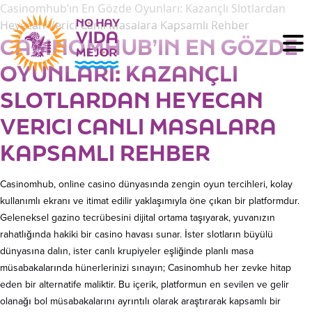
Casinomhub’ın En Gözde Oyunları: Kazançlı Slotlardan
Heyecan Verici Canlı Masalara Kapsamlı Rehber
CASINOMHUB’IN EN GÖZDE
OYUNLARI: KAZANÇLI
SLOTLARDAN HEYECAN
VERICI CANLI MASALARA
KAPSAMLI REHBER
Casinomhub, online casino dünyasında zengin oyun tercihleri, kolay
kullanımlı ekranı ve itimat edilir yaklaşımıyla öne çıkan bir platformdur.
Geleneksel gazino tecrübesini dijital ortama taşıyarak, yuvanızın
rahatlığında hakiki bir casino havası sunar. İster slotların büyülü
dünyasına dalın, ister canlı krupiyeler eşliğinde planlı masa
müsabakalarında hünerlerinizi sınayın; Casinomhub her zevke hitap
eden bir alternatife maliktir. Bu içerik, platformun en sevilen ve gelir
olanağı bol müsabakalarını ayrıntılı olarak araştırarak kapsamlı bir