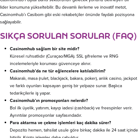
lider konumuna yükseltebilir. Bu devamlı ilerleme ve inovatif metot,
Casinomhub’ı Casibom gibi eski rekabetçiler önünde faydalı pozisyona
sağlayabilir.
SIKÇA SORULAN SORULAR (FAQ)
Casinomhub sağlam bir site midir?
Küresel ruhsatlıdır (Curaçao/MGA). SSL şifreleme ve RNG
incelemeleriyle koruması güvenceye alınır.
Casinomhub’da ne tür eğlencelere katılabilirim?
Makaralı, masa (rulet, blackjack, bakara, poker), anlık casino, jackpot
ve farklı oyunları kapsayan geniş bir yelpaze sunar. Başlıca
tedarikçilerle iş yapar.
Casinomhub’ın promosyonları nelerdir?
Bol ilk üyelik, yatırım, kayıp iadesi (cashback) ve freespinler verir.
Ayrıntılar promosyonlar sayfasındadır.
Para aktarma ve çekme işlemleri kaç dakika sürer?
Depozito hemen, tahsilat usule göre birkaç dakika ile 24 saat içinde
bitirilir. Kripto işlemler daha çabuktur.