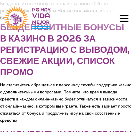
Бездепозитные бонусы онлайн казино 2026 за
регистрацию с выводом Новые онлайн казино с
бездепом
БЕЗДЕПОЗИТНЫЕ БОНУСЫ
В КАЗИНО В 2026 ЗА
РЕГИСТРАЦИЮ С ВЫВОДОМ,
СВЕЖИЕ АКЦИИ, СПИСОК
ПРОМО
Не стесняйтесь обращаться к персоналу службы поддержки казино
с дополнительными вопросами. Помните, что время вывода
средств в каждом онлайн-казино будет отличаться в зависимости
от онлайн-казино, в котором вы играете. Также есть вариант просто
отказаться от бонуса и продолжить игру на свои собственные
средства.