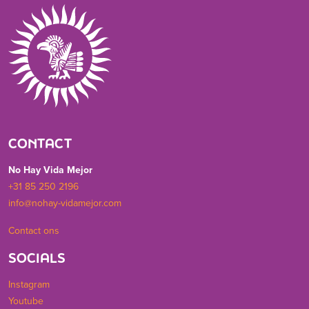
CONTACT
No Hay Vida Mejor
+31 85 250 2196
info@nohay-vidamejor.com
Contact ons
SOCIALS
Instagram
Youtube