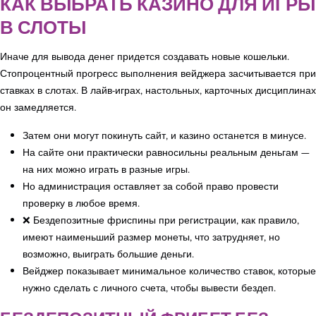
КАК ВЫБРАТЬ КАЗИНО ДЛЯ ИГРЫ
В СЛОТЫ
Иначе для вывода денег придется создавать новые кошельки.
Стопроцентный прогресс выполнения вейджера засчитывается при
ставках в слотах. В лайв-играх, настольных, карточных дисциплинах
он замедляется.
Затем они могут покинуть сайт, и казино останется в минусе.
На сайте они практически равносильны реальным деньгам —
на них можно играть в разные игры.
Но администрация оставляет за собой право провести
проверку в любое время.
❌ Бездепозитные фриспины при регистрации, как правило,
имеют наименьший размер монеты, что затрудняет, но
возможно, выиграть большие деньги.
Вейджер показывает минимальное количество ставок, которые
нужно сделать с личного счета, чтобы вывести бездеп.