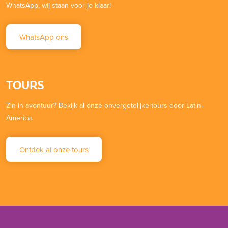
WhatsApp, wij staan voor je klaar!
WhatsApp ons
TOURS
Zin in avontuur? Bekijk al onze onvergetelijke tours door Latin-
America.
Ontdek al onze tours