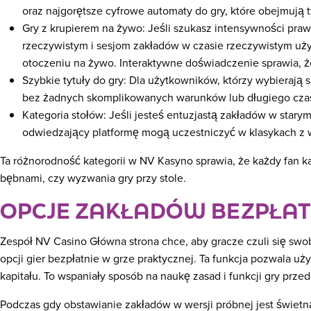
oraz najgorętsze cyfrowe automaty do gry, które obejmują t
Gry z krupierem na żywo: Jeśli szukasz intensywności pra
rzeczywistym i sesjom zakładów w czasie rzeczywistym uży
otoczeniu na żywo. Interaktywne doświadczenie sprawia, ż
Szybkie tytuły do ​​gry: Dla użytkowników, którzy wybieraj
bez żadnych skomplikowanych warunków lub długiego czasu
Kategoria stołów: Jeśli jesteś entuzjastą zakładów w stary
odwiedzający platformę mogą uczestniczyć w klasykach z
Ta różnorodność kategorii w NV Kasyno sprawia, że ​​każdy fan 
bębnami, czy wyzwania gry przy stole.
OPCJE ZAKŁADÓW BEZPŁATN
Zespół NV Casino Główna strona chce, aby gracze czuli się swo
opcji gier bezpłatnie w grze praktycznej. Ta funkcja pozwala 
kapitału. To wspaniały sposób na naukę zasad i funkcji gry prz
Podczas gdy obstawianie zakładów w wersji próbnej jest świetn