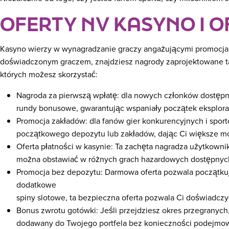
OFERTY NV KASYNO I O
Kasyno wierzy w wynagradzanie graczy angażującymi promocjami
doświadczonym graczem, znajdziesz nagrody zaprojektowane ta
których możesz skorzystać:
Nagroda za pierwszą wpłatę: dla nowych członków dostępny
rundy bonusowe, gwarantując wspaniały początek eksploracj
Promocja zakładów: dla fanów gier konkurencyjnych i spor
początkowego depozytu lub zakładów, dając Ci większe mo
Oferta płatności w kasynie: Ta zachęta nagradza użytkown
można obstawiać w różnych grach hazardowych dostępnych 
Promocja bez depozytu: Darmowa oferta pozwala początkuj
dodatkowe
spiny slotowe, ta bezpieczna oferta pozwala Ci doświadcz
Bonus zwrotu gotówki: Jeśli przejdziesz okres przegranych,
dodawany do Twojego portfela bez konieczności podejmowa