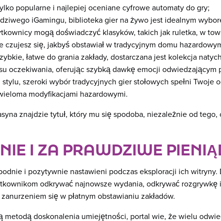
ylko popularne i najlepiej oceniane cyfrowe automaty do gry;
wdziwego iGamingu, biblioteka gier na żywo jest idealnym wybo
tkownicy mogą doświadczyć klasyków, takich jak ruletka, w towa
e ​​czujesz się, jakbyś obstawiał w tradycyjnym domu hazardow
ą szybkie, łatwe do grania zakłady, dostarczana jest kolekcja n
 oczekiwania, oferując szybką dawkę emocji odwiedzającym pla
m stylu, szeroki wybór tradycyjnych gier stołowych spełni Twoje
 wieloma modyfikacjami hazardowymi.
kasyna znajdzie tytuł, który mu się spodoba, niezależnie od teg
IE I ZA PRAWDZIWE PIENIĄ
bodnie i pozytywnie nastawieni podczas eksploracji ich witryn
użytkownikom odkrywać najnowsze wydania, odkrywać rozgrywkę i
ed zanurzeniem się w płatnym obstawianiu zakładów.
ą metodą doskonalenia umiejętności, portal wie, że wielu odwi