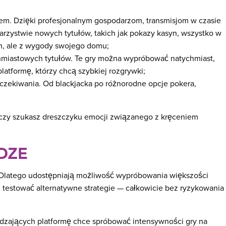
rem. Dzięki profesjonalnym gospodarzom, transmisjom w czasie
rzystwie nowych tytułów, takich jak pokazy kasyn, wszystko w
ym, ale z wygody swojego domu;
atychmiastowych tytułów. Te gry można wypróbować natychmiast,
tformę, którzy chcą szybkiej rozgrywki;
 oczekiwania. Od blackjacka po różnorodne opcje pokera,
o, czy szukasz dreszczyku emocji związanego z kręceniem
DZE
y. Dlatego udostępniają możliwość wypróbowania większości
 testować alternatywne strategie — całkowicie bez ryzykowania
edzających platformę chce spróbować intensywności gry na