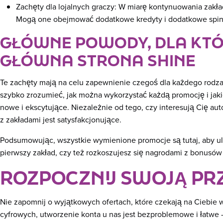
Zachęty dla lojalnych graczy: W miarę kontynuowania zakł
Mogą one obejmować dodatkowe kredyty i dodatkowe spiny,
GŁÓWNE POWODY, DLA KTÓ
GŁÓWNA STRONA SHINE
Te zachęty mają na celu zapewnienie czegoś dla każdego rodz
szybko zrozumieć, jak można wykorzystać każdą promocję i jaki
nowe i ekscytujące. Niezależnie od tego, czy interesują Cię a
z zakładami jest satysfakcjonujące.
Podsumowując, wszystkie wymienione promocje są tutaj, aby ule
pierwszy zakład, czy też rozkoszujesz się nagrodami z bonusów l
ROZPOCZNIJ SWOJĄ PR
Nie zapomnij o wyjątkowych ofertach, które czekają na Ciebie
cyfrowych, utworzenie konta u nas jest bezproblemowe i łatwe — 