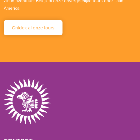
Zin in avontuur? Bekijk al onze onvergetelijke tours door Latin-
America.
Ontdek al onze tours