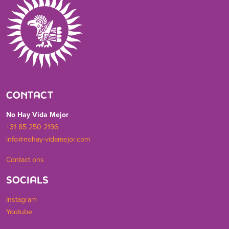
CONTACT
No Hay Vida Mejor
+31 85 250 2196
info@nohay-vidamejor.com
Contact ons
SOCIALS
Instagram
Youtube