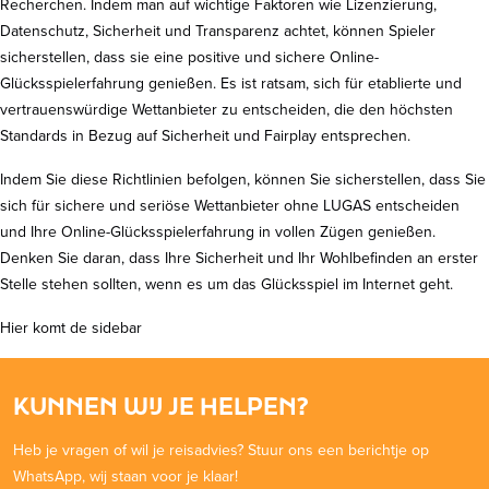
Recherchen. Indem man auf wichtige Faktoren wie Lizenzierung,
Datenschutz, Sicherheit und Transparenz achtet, können Spieler
sicherstellen, dass sie eine positive und sichere Online-
Glücksspielerfahrung genießen. Es ist ratsam, sich für etablierte und
vertrauenswürdige Wettanbieter zu entscheiden, die den höchsten
Standards in Bezug auf Sicherheit und Fairplay entsprechen.
Indem Sie diese Richtlinien befolgen, können Sie sicherstellen, dass Sie
sich für sichere und seriöse Wettanbieter ohne LUGAS entscheiden
und Ihre Online-Glücksspielerfahrung in vollen Zügen genießen.
Denken Sie daran, dass Ihre Sicherheit und Ihr Wohlbefinden an erster
Stelle stehen sollten, wenn es um das Glücksspiel im Internet geht.
Hier komt de sidebar
KUNNEN WIJ JE HELPEN?
Heb je vragen of wil je reisadvies? Stuur ons een berichtje op
WhatsApp, wij staan voor je klaar!