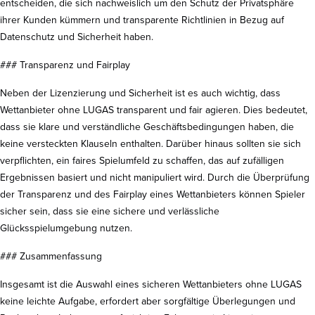
entscheiden, die sich nachweislich um den Schutz der Privatsphäre
ihrer Kunden kümmern und transparente Richtlinien in Bezug auf
Datenschutz und Sicherheit haben.
### Transparenz und Fairplay
Neben der Lizenzierung und Sicherheit ist es auch wichtig, dass
Wettanbieter ohne LUGAS transparent und fair agieren. Dies bedeutet,
dass sie klare und verständliche Geschäftsbedingungen haben, die
keine versteckten Klauseln enthalten. Darüber hinaus sollten sie sich
verpflichten, ein faires Spielumfeld zu schaffen, das auf zufälligen
Ergebnissen basiert und nicht manipuliert wird. Durch die Überprüfung
der Transparenz und des Fairplay eines Wettanbieters können Spieler
sicher sein, dass sie eine sichere und verlässliche
Glücksspielumgebung nutzen.
### Zusammenfassung
Insgesamt ist die Auswahl eines sicheren Wettanbieters ohne LUGAS
keine leichte Aufgabe, erfordert aber sorgfältige Überlegungen und