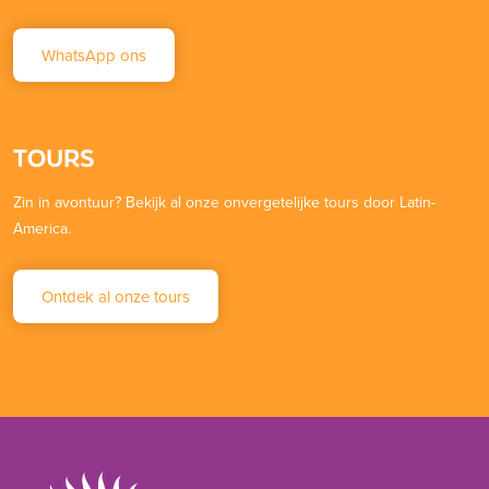
WhatsApp ons
TOURS
Zin in avontuur? Bekijk al onze onvergetelijke tours door Latin-
America.
Ontdek al onze tours