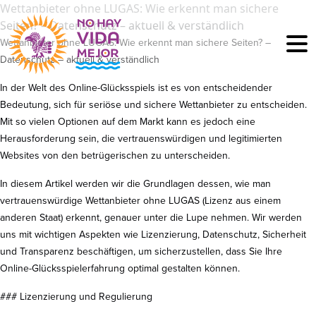
Wettanbieter ohne LUGAS: Wie erkennt man sichere
Seiten? – Datenschutz – aktuell & verständlich
Wettanbieter ohne LUGAS: Wie erkennt man sichere Seiten? –
Datenschutz – aktuell & verständlich
In der Welt des Online-Glücksspiels ist es von entscheidender
Bedeutung, sich für seriöse und sichere Wettanbieter zu entscheiden.
Mit so vielen Optionen auf dem Markt kann es jedoch eine
Herausforderung sein, die vertrauenswürdigen und legitimierten
Websites von den betrügerischen zu unterscheiden.
In diesem Artikel werden wir die Grundlagen dessen, wie man
vertrauenswürdige Wettanbieter ohne LUGAS (Lizenz aus einem
anderen Staat) erkennt, genauer unter die Lupe nehmen. Wir werden
uns mit wichtigen Aspekten wie Lizenzierung, Datenschutz, Sicherheit
und Transparenz beschäftigen, um sicherzustellen, dass Sie Ihre
Online-Glücksspielerfahrung optimal gestalten können.
### Lizenzierung und Regulierung