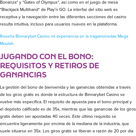
Bonanza* y *Gates of Olympus*, así como en el juego de mesa
*Blackjack Multihand* de Play’n GO. La interfaz del sitio web es
receptiva y la navegación entre las diferentes secciones del casino
resulta intuitiva, incluso para usuarios nuevos en la plataforma.
Reseña Binnarybet Casino mi experiencia en la tragamonedas Mega
Moolah
JUGANDO CON EL BONO:
REQUISITOS Y RETIROS DE
GANANCIAS
La gestión del bono de bienvenida y las ganancias obtenidas a través
de los giros gratis es donde la estructura de Binnarybet Casino se
vuelve más específica. El requisito de apuesta para el bono principal y
el depósito calificado es de 35x, mientras que las ganancias de los giros
gratis deben ser apostadas 40 veces. Este último requisito se
encuentra ligeramente por encima de la mediana de la industria, que
suele situarse en 35x. Los giros gratis se liberan a razón de 20 por día