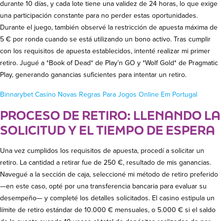
durante 10 días, y cada lote tiene una validez de 24 horas, lo que exige
una participación constante para no perder estas oportunidades.
Durante el juego, también observé la restricción de apuesta máxima de
5 € por ronda cuando se está utilizando un bono activo. Tras cumplir
con los requisitos de apuesta establecidos, intenté realizar mi primer
retiro. Jugué a *Book of Dead* de Play’n GO y *Wolf Gold* de Pragmatic
Play, generando ganancias suficientes para intentar un retiro.
Binnarybet Casino Novas Regras Para Jogos Online Em Portugal
PROCESO DE RETIRO: LLENANDO LA
SOLICITUD Y EL TIEMPO DE ESPERA
Una vez cumplidos los requisitos de apuesta, procedí a solicitar un
retiro. La cantidad a retirar fue de 250 €, resultado de mis ganancias.
Navegué a la sección de caja, seleccioné mi método de retiro preferido
—en este caso, opté por una transferencia bancaria para evaluar su
desempeño— y completé los detalles solicitados. El casino estipula un
límite de retiro estándar de 10.000 € mensuales, o 5.000 € si el saldo