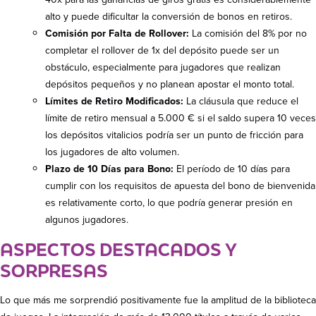
alto y puede dificultar la conversión de bonos en retiros.
Comisión por Falta de Rollover:
La comisión del 8% por no
completar el rollover de 1x del depósito puede ser un
obstáculo, especialmente para jugadores que realizan
depósitos pequeños y no planean apostar el monto total.
Límites de Retiro Modificados:
La cláusula que reduce el
límite de retiro mensual a 5.000 € si el saldo supera 10 veces
los depósitos vitalicios podría ser un punto de fricción para
los jugadores de alto volumen.
Plazo de 10 Días para Bono:
El período de 10 días para
cumplir con los requisitos de apuesta del bono de bienvenida
es relativamente corto, lo que podría generar presión en
algunos jugadores.
ASPECTOS DESTACADOS Y
SORPRESAS
Lo que más me sorprendió positivamente fue la amplitud de la biblioteca