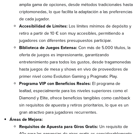
amplia gama de opciones, desde métodos tradicionales hasta
criptomonedas, lo que facilita la adaptación a las preferencias
de cada jugador.
Accesibilidad de Límites:
Los límites mínimos de depósito y
retiro a partir de 10 € son muy accesibles, permitiendo a
jugadores con diferentes presupuestos participar.
Biblioteca de Juegos Extensa:
Con más de 5.000 títulos, la
oferta de juegos es impresionante, garantizando
entretenimiento para todos los gustos, desde tragamonedas
hasta juegos de mesa y shows en vivo de proveedores de
primer nivel como Evolution Gaming y Pragmatic Play.
Programa VIP con Beneficios Reales:
El programa de
lealtad, especialmente para los niveles superiores como el
Diamond y Elite, ofrece beneficios tangibles como cashback
sin requisitos de apuesta y retiros prioritarios, lo que es un
gran atractivo para jugadores recurrentes.
Áreas de Mejora:
Requisitos de Apuesta para Giros Gratis:
Un requisito de
40x para las ganancias de giros gratis es considerablemente