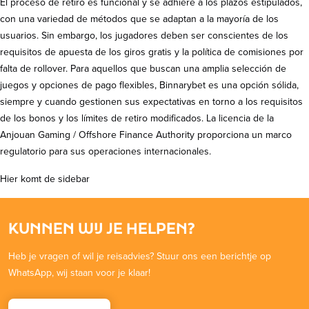
El proceso de retiro es funcional y se adhiere a los plazos estipulados,
con una variedad de métodos que se adaptan a la mayoría de los
usuarios. Sin embargo, los jugadores deben ser conscientes de los
requisitos de apuesta de los giros gratis y la política de comisiones por
falta de rollover. Para aquellos que buscan una amplia selección de
juegos y opciones de pago flexibles, Binnarybet es una opción sólida,
siempre y cuando gestionen sus expectativas en torno a los requisitos
de los bonos y los límites de retiro modificados. La licencia de la
Anjouan Gaming / Offshore Finance Authority proporciona un marco
regulatorio para sus operaciones internacionales.
Hier komt de sidebar
KUNNEN WIJ JE HELPEN?
Heb je vragen of wil je reisadvies? Stuur ons een berichtje op
WhatsApp, wij staan voor je klaar!