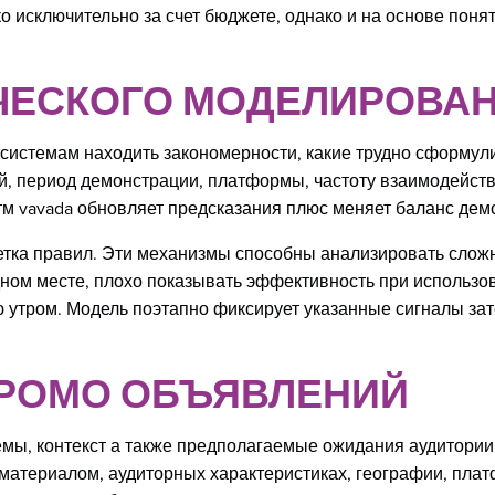
о исключительно за счет бюджете, однако и на основе пон
ЧЕСКОГО МОДЕЛИРОВА
системам находить закономерности, какие трудно сформул
й, период демонстрации, платформы, частоту взаимодейств
м vavada обновляет предсказания плюс меняет баланс дем
тка правил. Эти механизмы способны анализировать сложн
ном месте, плохо показывать эффективность при использо
ю утром. Модель поэтапно фиксирует указанные сигналы з
РОМО ОБЪЯВЛЕНИЙ
емы, контекст а также предполагаемые ожидания аудитории
 материалом, аудиторных характеристиках, географии, пла