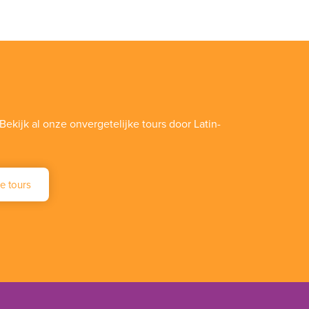
Bekijk al onze onvergetelijke tours door Latin-
e tours