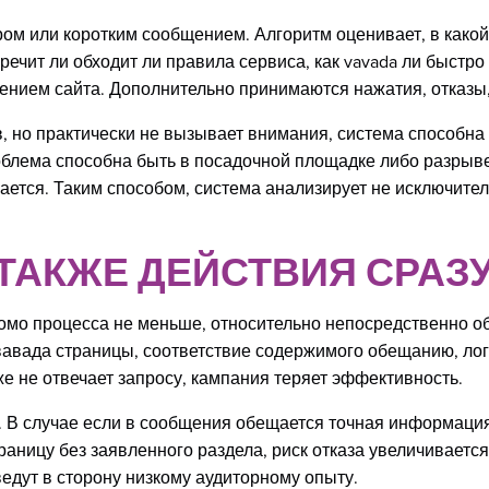
ом или коротким сообщением. Алгоритм оценивает, в какой
речит ли обходит ли правила сервиса, как vavada ли быстр
нием сайта. Дополнительно принимаются нажатия, отказы,
, но практически не вызывает внимания, система способна 
облема способна быть в посадочной площадке либо разрыве
ается. Таким способом, система анализирует не исключител
ТАКЖЕ ДЕЙСТВИЯ СРАЗ
мо процесса не меньше, относительно непосредственно об
вавада страницы, соответствие содержимого обещанию, лог
же не отвечает запросу, кампания теряет эффективность.
В случае если в сообщения обещается точная информация,
траницу без заявленного раздела, риск отказа увеличивает
едут в сторону низкому аудиторному опыту.