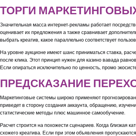
ТОРГИ МАРКЕТИНГОВЫ
Значительная масса интернет-рекламы работает посредство
оценивает их предложения а также сравнивает дополнитель
выбрать креатив, какое параллельно соответствует пользо
На уровне аукционе имеют шанс приниматься ставка, расче
после клика. Этот принцип нужен для казино вавада равно
Если опираться исключительно по ценность, промо экосист
ПРЕДСКАЗАНИЕ ПЕРЕХО
Маркетинговые системы широко применяют прогнозирование
приведет в сторону создания аккаунта, обращению, изучен
статистические методы плюс машинное самообучение.
Расчет строится на похожести сценариев. Когда близкая к
схожего креатива. Если при этом объявления пропускаютс