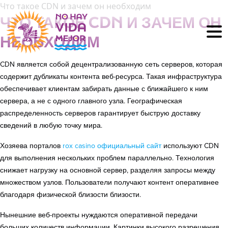
Что такое CDN и зачем он необходим
ЧТО ТАКОЕ CDN И ЗАЧЕМ ОН
НЕОБХОДИМ
CDN является собой децентрализованную сеть серверов, которая
содержит дубликаты контента веб-ресурса. Такая инфраструктура
обеспечивает клиентам забирать данные с ближайшего к ним
сервера, а не с одного главного узла. Географическая
распределенность серверов гарантирует быструю доставку
сведений в любую точку мира.
Хозяева порталов
rox casino официальный сайт
используют CDN
для выполнения нескольких проблем параллельно. Технология
снижает нагрузку на основной сервер, разделяя запросы между
множеством узлов. Пользователи получают контент оперативнее
благодаря физической близости близости.
Нынешние веб-проекты нуждаются оперативной передачи
больших количеств информации. Картинки высокого разрешения,