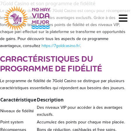
7Gold Casino et son programme de fidélité
Le programme de fidélité de 7Gold Casino est conçu pour récompenser
les joueurs réguliers avec des avantages exclusifs. Grâce à des
fonctionnalités telles que des points de fidélité et des niveaux VIP,
chaque pari effectué sur la plateforme se transforme en opportunités
de gains. Pour découvrir tous les aspects de ce programme
avantageux, consultez
https://7goldcasino.fr/
.
CARACTÉRISTIQUES DU
PROGRAMME DE FIDÉLITÉ
Le programme de fidélité de 7Gold Casino se distingue par plusieurs
caractéristiques essentielles qui répondent aux besoins des joueurs.
Caractéristique
Description
Des niveaux VIP pour accéder à des avantages
Niveaux de fidélité
exclusifs.
Point system
Accumulez des points pour chaque mise placée.
Récompenses
Bons de réduction, cashbacks et free spins.