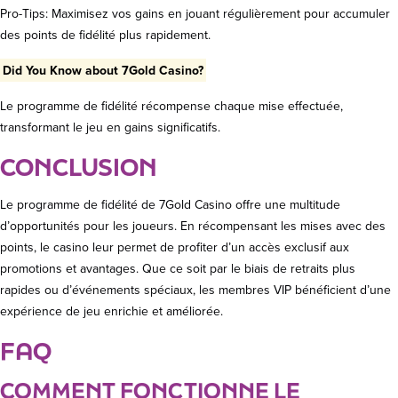
Pro-Tips: Maximisez vos gains en jouant régulièrement pour accumuler
des points de fidélité plus rapidement.
Did You Know about 7Gold Casino?
Le programme de fidélité récompense chaque mise effectuée,
transformant le jeu en gains significatifs.
CONCLUSION
Le programme de fidélité de 7Gold Casino offre une multitude
d’opportunités pour les joueurs. En récompensant les mises avec des
points, le casino leur permet de profiter d’un accès exclusif aux
promotions et avantages. Que ce soit par le biais de retraits plus
rapides ou d’événements spéciaux, les membres VIP bénéficient d’une
expérience de jeu enrichie et améliorée.
FAQ
COMMENT FONCTIONNE LE