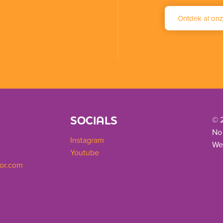
Ontdek al onz
SOCIALS
© 
No
Instagram
We
Youtube
or.com