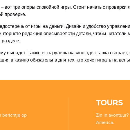
– вот три опоры спокойной игры. Стоит начать с проверки 
ой проверке.
остеречь от игры на деньги. Дизайн и удобство управлени
 интернете редакция описывает эти детали, чтобы читател
 разделе.
у выпадет. Также есть рулетка казино, где ставка сыграет, е
ия в казино обязательна для тех, кто хочет играть на деньг
TOURS
n berichtje op
Zin in avontuur? 
America.