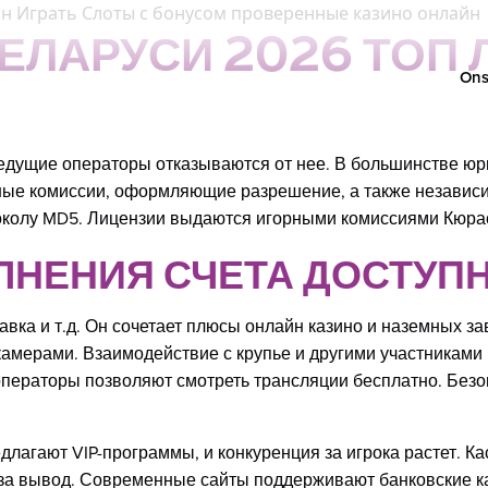
йн Играть Слоты с бонусом проверенные казино онлайн
БЕЛАРУСИ 2026 ТОП
Ons
ведущие операторы отказываются от нее. В большинстве юр
рные комиссии, оформляющие разрешение, а также независ
токолу MD5. Лицензии выдаются игорными комиссиями Кюрас
НЕНИЯ СЧЕТА ДОСТУПН
авка и т.д. Он сочетает плюсы онлайн казино и наземных з
амерами. Взаимодействие с крупье и другими участниками
е операторы позволяют смотреть трансляции бесплатно. Бе
агают VIP-программы, и конкуренция за игрока растет. Кас
 за вывод. Современные сайты поддерживают банковские к