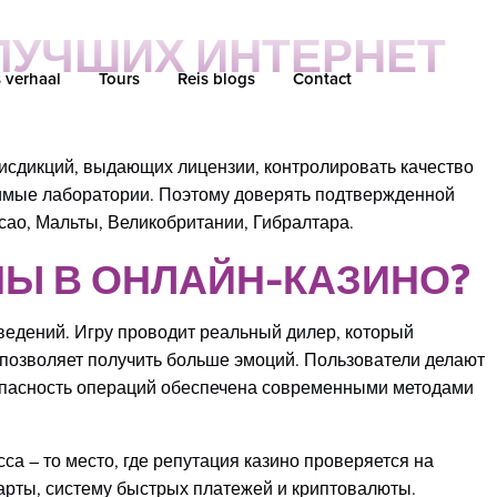
 ЛУЧШИХ ИНТЕРНЕТ
 verhaal
Tours
Reis blogs
Contact
исдикций, выдающих лицензии, контролировать качество
имые лаборатории. Поэтому доверять подтвержденной
ао, Мальты, Великобритании, Гибралтара.
Ы В ОНЛАЙН-КАЗИНО?
аведений. Игру проводит реальный дилер, который
 позволяет получить больше эмоций. Пользователи делают
зопасность операций обеспечена современными методами
са – то место, где репутация казино проверяется на
арты, систему быстрых платежей и криптовалюты.