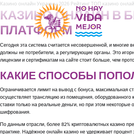
Казино онлайн Украины 2026 Рейтинг ТОП казино онла
КАЗИНО ОНЛАЙН В 
ПЛАТФОРМ
Сегодня эта система считается несовершенной, и многие 
должны не потребители, а регулирующие органы. Это иго
лицензии и сертификатам на сайте стоит больше, чем про
КАКИЕ СПОСОБЫ ПОПОЛ
Ограничивается лимит на вывод с бонуса, максимальная ст
осуществляет трансляцию из помещения, оборудованного к
ставки только на реальные деньги, но при этом некоторы
шифрования.
По данным отрасли, более 82% криптовалютных казино предл
практике. Надёжное онлайн казино не удерживает процент