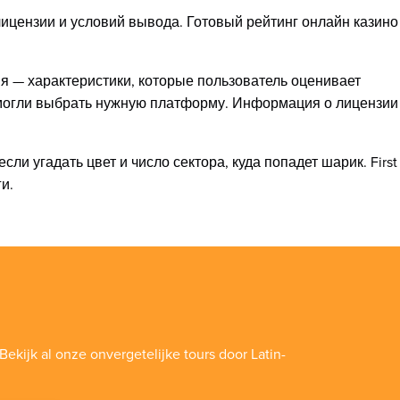
лицензии и условий вывода. Готовый рейтинг онлайн казино
я — характеристики, которые пользователь оценивает
и могли выбрать нужную платформу. Информация о лицензии
сли угадать цвет и число сектора, куда попадет шарик. First
и.
Bekijk al onze onvergetelijke tours door Latin-